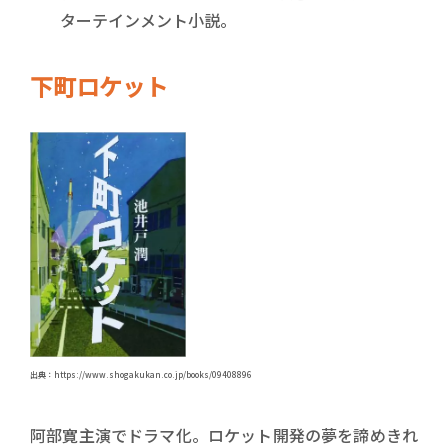
ターテインメント小説。
下町ロケット
出典：https://www.shogakukan.co.jp/books/09408896
阿部寛主演でドラマ化。ロケット開発の夢を諦めきれ