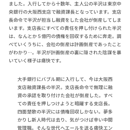
ました。入行してから十数年、主人公の半沢は東京中
央銀行の大阪西支店で融資課長となっています。支店
長命令で半沢が担当し融資をした会社が倒産してしま
います。支店長にすべての責任を押し付けられた半沢
は、なんとか５億円の債権を回収するために奔走。調
べていくうちに、会社の倒産は計画倒産であったこと
がわかり…。半沢が計画倒産の裏に隠された陰謀を暴
いていく様子は痛快です。
大手銀行にバブル期に入行して、今は大阪西
支店融資課長の半沢。支店長命令で無理に融
資の承認を取り付けた会社が倒産した。すべ
ての責任を押しつけようと暗躍する支店長。
四面楚歌の半沢には債権回収しかない。夢多
かりし新人時代は去り、気がつけば辛い中間
管理職。そんな世代へエールを送る痛快エン