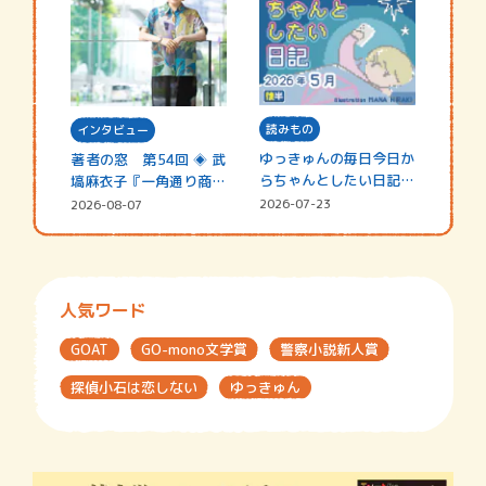
読みもの
インタビュー
ゆっきゅんの毎日今日か
著者の窓 第54回 ◈ 武
らちゃんとしたい日記
塙麻衣子『一角通り商店
☆202…
街の…
2026-07-23
2026-08-07
人気ワード
GOAT
GO-mono文学賞
警察小説新人賞
探偵小石は恋しない
ゆっきゅん