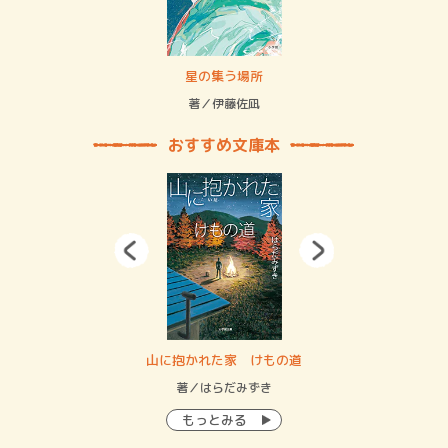
 二重拘束の…
星の集う場所
記憶
緒
著／伊藤佐凪
著／
おすすめ文庫本
・システム
山に抱かれた家 けもの道
神
イン…
著／はらだみずき
著
もっとみる