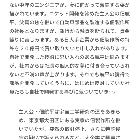
ない中年のエンジニアが、夢に向かって奮闘する姿が
描かれています。ロケット開発を諦めた主人公の佃航
平。父親の跡を継いで自動車部品を製造する佃製作所
の社長となりますが、銀行から融資を断られて、資金
繰りに苦しみます。ある日大手企業から佃製作所の特
許を２０億円で買い取りたいと申し入れがあります。
自社で開発した技術に思い入れのある航平は悩みます
が、社内からは社長の個人的な夢に付き合っていられ
ないと不満の声が上がります。それでも航平の説得で
部品を開発していくうちに、はじめは反対していた社
員たちも自社で開発する喜びに気づいていき…。
主人公・佃航平は宇宙工学研究の道をあきら
め、東京都大田区にある実家の佃製作所を継
いでいたが、突然の取引停止、さらに特許侵
害の疑いで訴えられるなど、大企業に翻弄さ