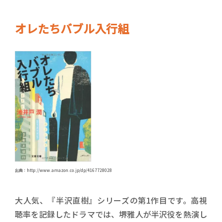
オレたちバブル入行組
出典：http://www.amazon.co.jp/dp/4167728028
大人気、『半沢直樹』シリーズの第1作目です。高視
聴率を記録したドラマでは、堺雅人が半沢役を熱演し