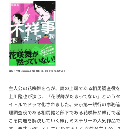
出典：http://www.amazon.co.jp/dp/4575239054
主人公の花咲舞を杏が、舞の上司である相馬調査役を
上川隆也が演じ、『花咲舞がだまってない』というタ
イトルでドラマ化されました。東京第一銀行の事務管
理調査役である相馬健と部下である花咲舞が銀行で起
こる問題を解決していく銀行ミステリーの人気作品で
す。池井戸作品としてはめずらしく女性が主人公。2