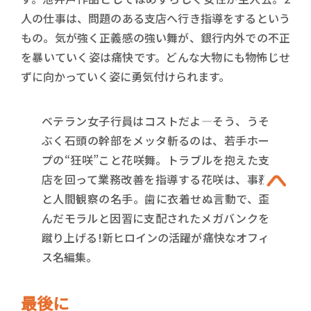
人の仕事は、問題のある支店へ行き指導をするという
もの。気が強く正義感の強い舞が、銀行内外での不正
を暴いていく姿は痛快です。どんな大物にも物怖じせ
ずに向かっていく姿に勇気付けられます。
ベテラン女子行員はコストだよ―そう、うそ
ぶく石頭の幹部をメッタ斬るのは、若手ホー
プの“狂咲”こと花咲舞。トラブルを抱えた支
店を回って業務改善を指導する花咲は、事務
と人間観察の名手。歯に衣着せぬ言動で、歪
んだモラルと因習に支配されたメガバンクを
蹴り上げる!新ヒロインの活躍が痛快なオフィ
ス名編集。
最後に