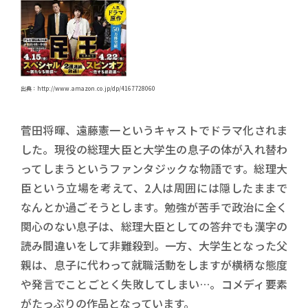
出典：http://www.amazon.co.jp/dp/4167728060
菅田将暉、遠藤憲一というキャストでドラマ化されま
した。現役の総理大臣と大学生の息子の体が入れ替わ
ってしまうというファンタジックな物語です。総理大
臣という立場を考えて、2人は周囲には隠したままで
なんとか過ごそうとします。勉強が苦手で政治に全く
関心のない息子は、総理大臣としての答弁でも漢字の
読み間違いをして非難殺到。一方、大学生となった父
親は、息子に代わって就職活動をしますが横柄な態度
や発言でことごとく失敗してしまい…。コメディ要素
がたっぷりの作品となっています。