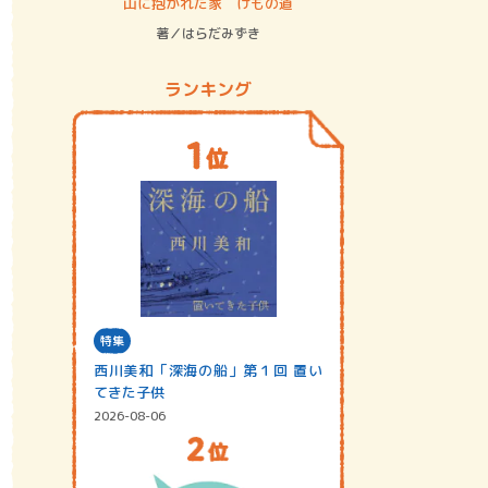
ステム
山に抱かれた家 けもの道
神無島
著／はらだみずき
著／あさ
ランキング
特集
西川美和「深海の船」第１回 置い
てきた子供
2026-08-06