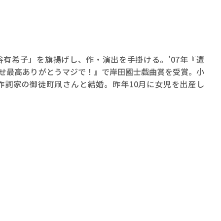
、本谷有希子」を旗揚げし、作・演出を手掛ける。’07年『遭
幸せ最高ありがとうマジで！』で岸田國士戯曲賞を受賞。小
で作詞家の御徒町凧さんと結婚。昨年10月に女児を出産し
賞金稼ぎスリーサム！ 二重
著／川瀬七緒