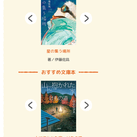
拘束の…
星の集う場所
記憶とツリ
著／伊藤佐凪
著／何 致
おすすめ文庫本