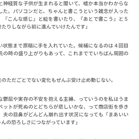
と神経質な子供が生まれると聞いて、嘘か本当かわからな
した。パソコンだと、ちゃんと書こうという雑念が入った
、『こんな感じ』と絵を書いたり、『あとで書こう』と５
来たりしながら前に進んでいけたんです」
い状態まで原稿に手を入れていた。候補になるのは４回目
氏の時の盛り上がりもあって、これまででいちばん周囲の
夫のただごとでない変化もぜんぶ受け止め動じない。
な鬱屈や実存の不安を抱える主婦、っていうのを私はうま
ペットが死ぬのとどちらが悲しいかな、って商店街を歩き
、夫の目鼻がどんどん崩れ出す状況になっても『まあいい
ゃんの恐ろしさにつながっています」