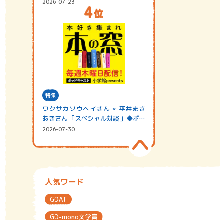
2026-07-23
特集
ワクサカソウヘイさん × 平井まさ
あきさん「スペシャル対談」◆ポッ
ドキャスト…
2026-07-30
人気ワード
GOAT
GO-mono文学賞