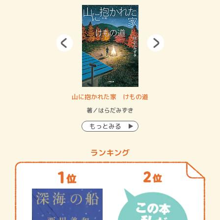
・システム
山に抱かれた家 けもの道
神
イン…
著／はらだみずき
著
もっとみる
ランキング