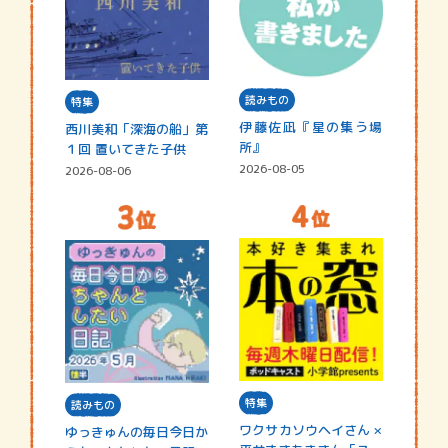
読みもの
特集
伊藤佐凪『星の集う場
西川美和「深海の船」第
所』
１回 置いてきた子供
2026-08-05
2026-08-06
特集
読みもの
ワクサカソウヘイさん ×
ゆっきゅんの毎日今日か