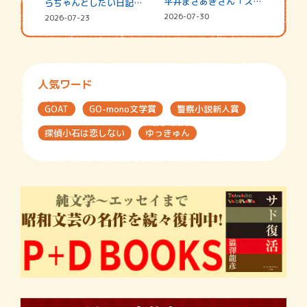
平井まさあきさん「スペ
らちゃんとしたい日記
シャ…
☆202…
2026-07-30
2026-07-23
人気ワード
GOAT
GO-mono文学賞
警察小説新人賞
探偵小石は恋しない
ゆっきゅん