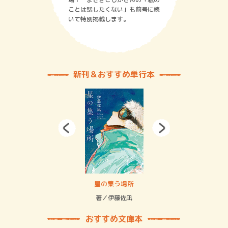
ことは話したくない」も前号に続
いて特別掲載します。
新刊＆おすすめ単行本
 二重拘束の…
星の集う場所
記憶
緒
著／伊藤佐凪
著／
おすすめ文庫本