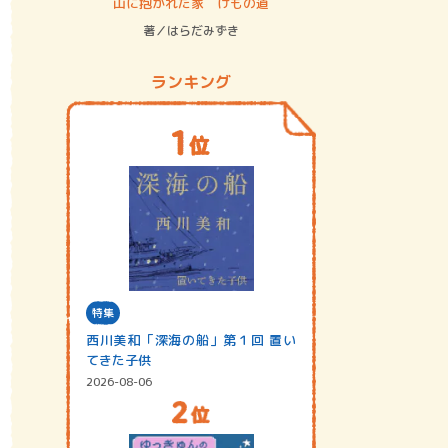
ステム
山に抱かれた家 けもの道
神無島
著／はらだみずき
著／あさ
ランキング
特集
西川美和「深海の船」第１回 置い
てきた子供
2026-08-06