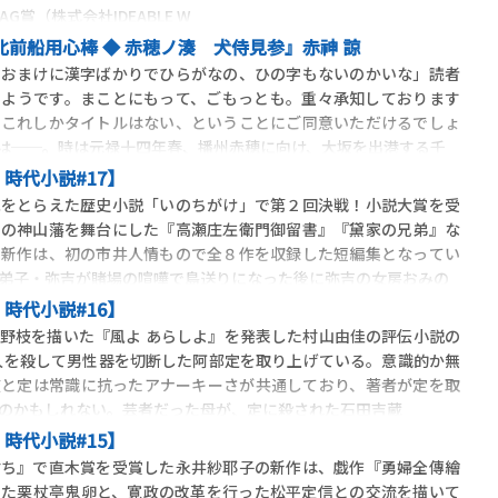
TAG賞（株式会社IDEABLE W
集者コラム◎ 『北前船用心棒 ◆ 赤穂ノ湊 犬侍見参』赤神 諒
。おまけに漢字ばかりでひらがなの、ひの字もないのかいな」読者
るようです。まことにもって、ごもっとも。重々承知しております
、これしかタイトルはない、ということにご同意いただけるでしょ
は──。時は元禄十四年春、播州赤穂に向け、大坂を出港する千
時代小説#17】
をとらえた歴史小説「いのちがけ」で第２回決戦！小説大賞を受
空の神山藩を舞台にした『高瀬庄左衛門御留書』『黛家の兄弟』な
の新作は、初の市井人情もので全８作を収録した短編集となってい
弟子・弥吉が賭場の喧嘩で島送りになった後に弥吉の女房おみの
時代小説#16】
野枝を描いた『風よ あらしよ』を発表した村山由佳の評伝小説の
愛人を殺して男性器を切断した阿部定を取り上げている。意識的か無
枝と定は常識に抗ったアナーキーさが共通しており、著者が定を取
のかもしれない。芸者だった母が、定に殺された石田吉蔵
時代小説#15】
ち』で直木賞を受賞した永井紗耶子の新作は、戯作『勇婦全傳繪
いた栗杖亭鬼卵と、寛政の改革を行った松平定信との交流を描いて