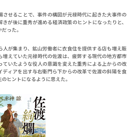
させることで、事件の構図が元禄時代に起きた大事件の
解きが後に重秀が進める経済政策のヒントになったりと、
かだった。
人が集まり、鉱山労働者に衣食住を提供する店も増え賑
も増えていた元禄時代の佐渡は、疲弊する現代の地方都市
っていたような役人の意識を変えた重秀による上からの改
イディアを出す与右衛門ら下からの改革で佐渡の斜陽を食
生のヒントになるように思えた。