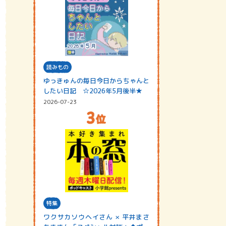
読みもの
ゆっきゅんの毎日今日からちゃんと
したい日記 ☆2026年5月後半★
2026-07-23
特集
ワクサカソウヘイさん × 平井まさ