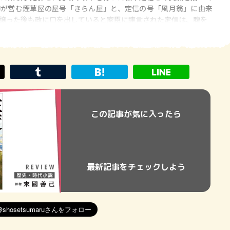
卵が営む煙草屋の屋号「きらん屋」と、定信の号「風月翁」に由来
譲った後も政に口を出していると家臣に諫言された定信は、腹を
この記事が気に入ったら
最新記事をチェックしよう