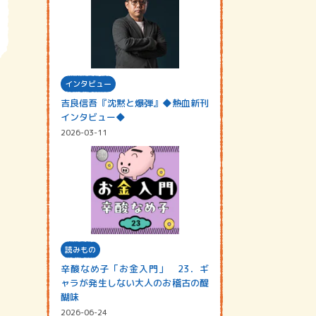
インタビュー
吉良信吾『沈黙と爆弾』◆熱血新刊
インタビュー◆
2026-03-11
読みもの
辛酸なめ子「お金入門」 23．ギ
ャラが発生しない大人のお稽古の醍
醐味
2026-06-24