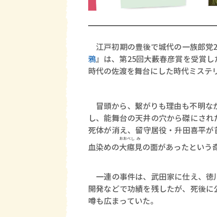
江戸初期の豊後で城代の一族郎党2
鴉
』は、第25回大藪春彦賞を受賞
時代の佐渡を舞台にした時代ミステ
冒頭から、繫がりも理由も不明な
し、能舞台の天井の穴から磔にされ
死体が消え、留守居役・升田喜平が
おお
べし
み
血染めの
大
癋
見
の面があったという
一連の事件は、武田家に仕え、徳川
開発などで功績を残したが、死後に
噂も広まっていた。