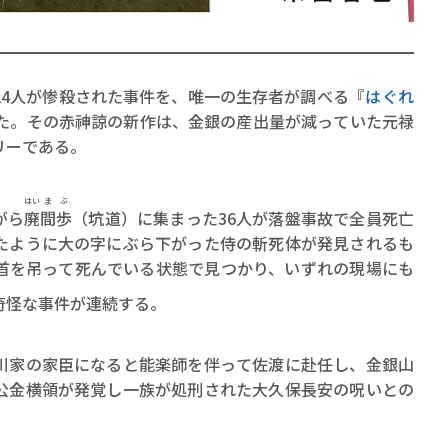
4人が惨殺された事件を、唯一の生存者が調べる『
はぐれ
した。その赤神諒の新作は、金銀の産出量が減っていた元禄
リーである。
賞金稼ぎスリーサム！ 二重
著／川瀬七緒
はい
ま
ぶ
がら
廃
間
歩
（坑道）に集まった36人が落盤事故で全員死亡
たように大の字にぶら下がった侍の斬死体が発見されるも
首を吊って死んでいる状態で見つかり、いずれの現場にも
奇怪な事件が連続する。
家の家臣になると能楽師を伴って佐渡に赴任し、金銀山
公金横領が発覚し一族が処刑された大久保長安の呪いとの