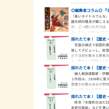
BESTPLAY）とHACKK 
◎編
「長いタイトルでんな
諸兄姉の嘆息が聞こえ
が、ご一読いただけば
う。さて、お話というの
採れたて本！【歴史・
忠臣の視点で前田利家
賞してデビューし、架
どで注目を集める著者
る。腕がよい錺職人の兄
採れたて本！【歴史・
婦人解放運動家・伊藤
２作目は、1936年に
意識かの差はあるが野
り上げたのは必然だった
採れたて本！【歴史・
昨年『木挽町のあだ討
本更科草紙』などを書