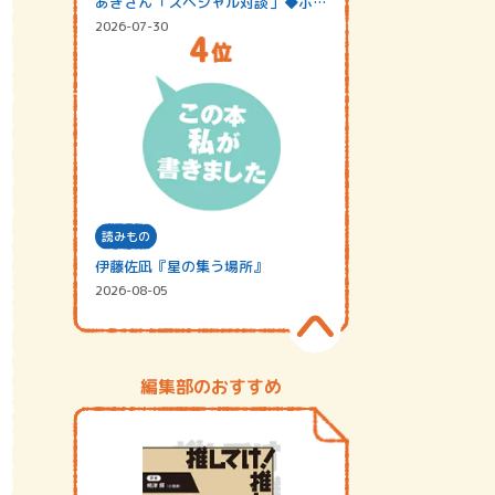
あきさん「スペシャル対談」◆ポッ
ドキャスト…
2026-07-30
読みもの
伊藤佐凪『星の集う場所』
2026-08-05
編集部のおすすめ