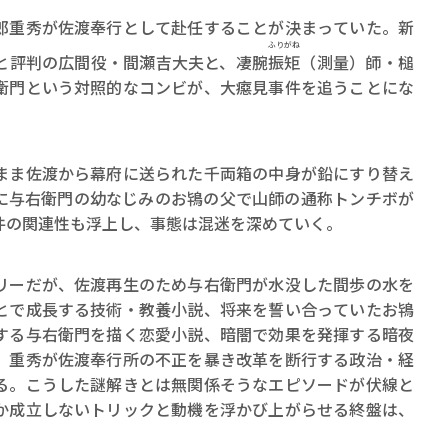
ロボット・イン・ザ・シ
重秀が佐渡奉行として赴任することが決まっていた。新
著／デボラ・イン…
ふり
がね
と評判の広間役・間瀬吉大夫と、凄腕
振
矩
（測量）師・槌
衛門という対照的なコンビが、大癋見事件を追うことにな
ま佐渡から幕府に送られた千両箱の中身が鉛にすり替え
に与右衛門の幼なじみのお鴇の父で山師の通称トンチボが
件の関連性も浮上し、事態は混迷を深めていく。
ーだが、佐渡再生のため与右衛門が水没した間歩の水を
とで成長する技術・教養小説、将来を誓い合っていたお鴇
する与右衛門を描く恋愛小説、暗闇で効果を発揮する暗夜
、重秀が佐渡奉行所の不正を暴き改革を断行する政治・経
る。こうした謎解きとは無関係そうなエピソードが伏線と
か成立しないトリックと動機を浮かび上がらせる終盤は、
。