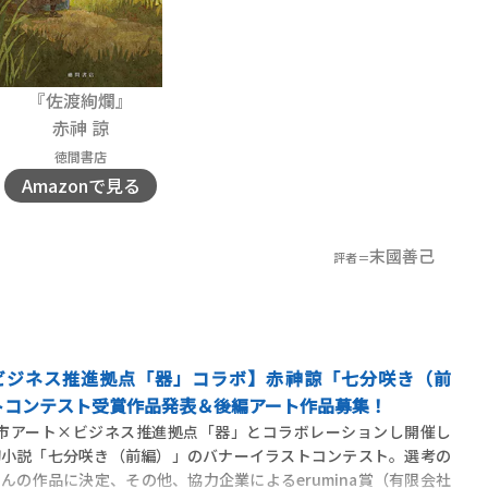
『佐渡絢爛』
赤神 諒
徳間書店
Amazonで見る
末國善己
評者＝
 ビジネス推進拠点「器」コラボ】赤神諒「七分咲き（前
トコンテスト受賞作品発表＆後編アート作品募集！
が京都市アート×ビジネス推進拠点「器」とコラボレーションし開催し
切小説「七分咲き（前編）」のバナーイラストコンテスト。選考の
んの作品に決定、その他、協力企業によるerumina賞（有限会社