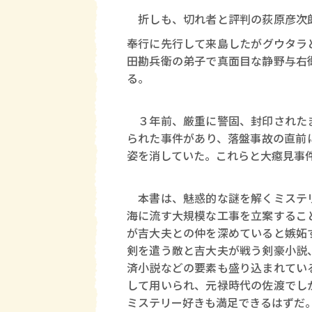
折しも、切れ者と評判の荻原彦次郎
奉行に先行して来島したがグウタラ
田勘兵衛の弟子で真面目な静野与右
る。
３年前、厳重に警固、封印されたま
られた事件があり、落盤事故の直前
姿を消していた。これらと大癋見事
本書は、魅惑的な謎を解くミステリ
海に流す大規模な工事を立案するこ
が吉大夫との仲を深めていると嫉妬
剣を遣う敵と吉大夫が戦う剣豪小説
済小説などの要素も盛り込まれてい
して用いられ、元禄時代の佐渡でし
ミステリー好きも満足できるはずだ