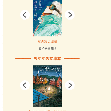
拘束の…
星の集う場所
記憶とツリ
著／伊藤佐凪
著／何 致
おすすめ文庫本