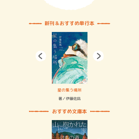
新刊＆おすすめ単行本
賞金稼ぎスリーサム！ 二重拘束の…
星の集う場所
記憶
緒
著／伊藤佐凪
著／
おすすめ文庫本