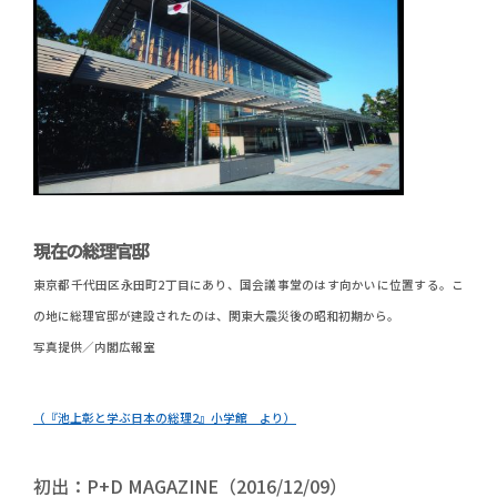
現在の総理官邸
東京都千代田区永田町2丁目にあり、国会議事堂のはす向かいに位置する。こ
の地に総理官邸が建設されたのは、関東大震災後の昭和初期から。
写真提供／内閣広報室
（『池上彰と学ぶ日本の総理2』小学館 より）
初出：P+D MAGAZINE（2016/12/09）