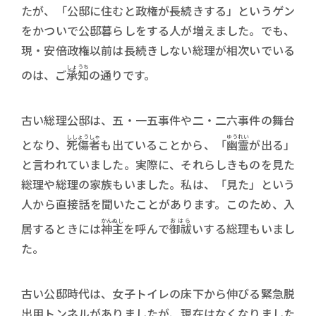
たが、「公邸に住むと政権が長続きする」というゲン
をかついで公邸暮らしをする人が増えました。でも、
現・安倍政権以前は長続きしない総理が相次いでいる
しょうち
のは、ご
承知
の通りです。
古い総理公邸は、五・一五事件や二・二六事件の舞台
ししょうしゃ
ゆうれい
となり、
死傷者
も出ていることから、「
幽霊
が出る」
と言われていました。実際に、それらしきものを見た
総理や総理の家族もいました。私は、「見た」という
人から直接話を聞いたことがあります。このため、入
かんぬし
おはら
居するときには
神主
を呼んで
御祓
いする総理もいまし
た。
古い公邸時代は、女子トイレの床下から伸びる緊急脱
出用トンネルがありましたが、現在はなくなりました