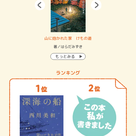
・システム
山に抱かれた家 けもの道
神
イン…
著／はらだみずき
著
もっとみる
ランキング