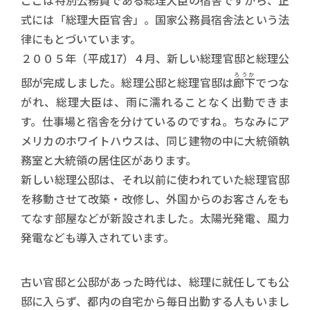
ここは特別公務員である総理大臣の宿舎ですから、正
式には「総理大臣官舎」。国家公務員宿舎法という法
律にもとづいています。
２００５年（平成17）４月、新しい総理官邸と総理公
ろうか
邸が完成しました。総理公邸と総理官邸は
廊下
でつな
がれ、総理大臣は、雨に濡れることなく出勤できま
す。仕事場と宿舎を分けているのですね。ちなみにア
メリカのホワイトハウスは、同じ建物の中に大統領執
務室と大統領の居住区があります。
新しい総理公邸は、それ以前に使われていた総理官邸
を移動させて改築・改修し、外国からのお客さんをも
てなす部屋などが新設されました。太陽光発電、風力
発電なども導入されています。
古い官邸と公邸があった時代は、総理に就任しても公
邸に入らず、都内の自宅から毎日出勤する人もいまし