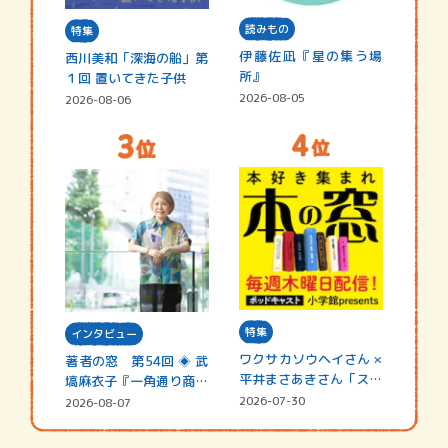
読みもの
特集
伊藤佐凪『星の集う場
西川美和「深海の船」第
所』
１回 置いてきた子供
2026-08-05
2026-08-06
特集
インタビュー
ワクサカソウヘイさん ×
著者の窓 第54回 ◈ 武
平井まさあきさん「スペ
塙麻衣子『一角通り商店
シャ…
街の…
2026-07-30
2026-08-07