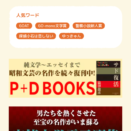
人気ワード
GOAT
GO-mono文学賞
警察小説新人賞
探偵小石は恋しない
ゆっきゅん