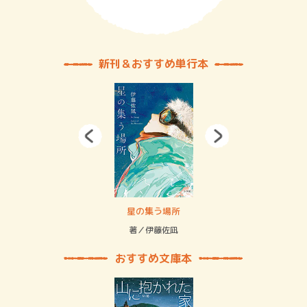
新刊＆おすすめ単行本
 二重拘束の…
星の集う場所
記憶
緒
著／伊藤佐凪
著／
おすすめ文庫本