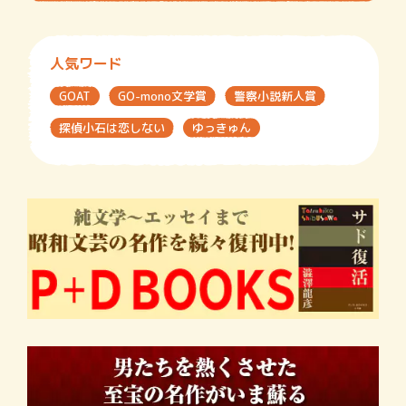
人気ワード
GOAT
GO-mono文学賞
警察小説新人賞
探偵小石は恋しない
ゆっきゅん