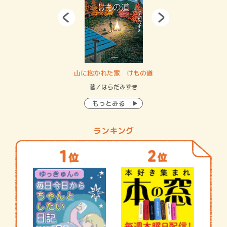
・システム
山に抱かれた家 けもの道
神
イン…
著／はらだみずき
著
もっとみる
ランキング