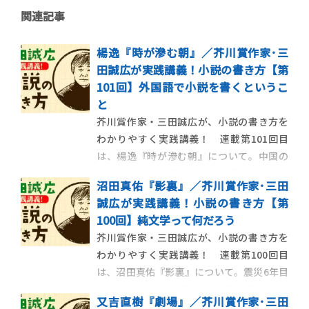
関連記事
楊逸『時が滲む朝』／芥川賞作家･三
田誠広が実践講義！小説の書き方【第
101回】外国語で小説を書くというこ
と
芥川賞作家・三田誠広が、小説の書き方を
わかりやすく実践講義！ 連載第101回目
は、楊逸『時が滲む朝』について。中国の
民主化をめぐる青春と挫折を描いた作品を
沼田真佑『影裏』／芥川賞作家･三田
解説します。 【今回の作品】 楊逸『時が滲
誠広が実践講義！小説の書き方【第
む朝』 中国の民主化をめぐる青春と挫折
100回】純文学って何だろう
を描く 中国の民主化をめぐる青春と挫折を
芥川賞作家・三田誠広が、小説の書き方を
描いた、楊逸『時が滲む朝』 […]
わかりやすく実践講義！ 連載第100回目
は、沼田真佑『影裏』について。震災6年目
に生まれた繊細な喪失の物語を解説しま
又吉直樹『劇場』／芥川賞作家･三田
す。 【今回の作品】 沼田真佑『影裏』 震