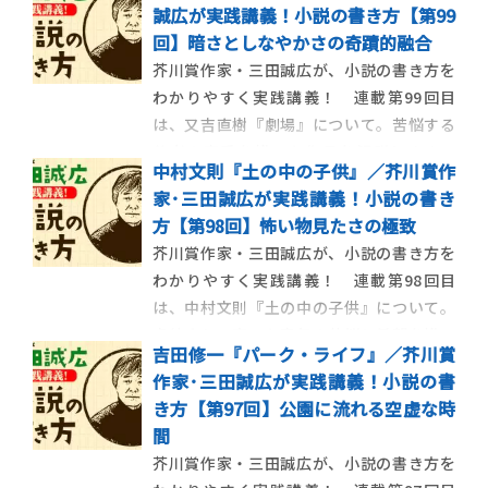
誠広が実践講義！小説の書き方【第99
災6年目に生まれた繊細な喪失の物語 震災6
回】暗さとしなやかさの奇蹟的融合
年目に生まれた繊細な喪失の物語、沼田真
芥川賞作家・三田誠広が、小説の書き方を
佑『影裏』について この […]
わかりやすく実践講義！ 連載第99回目
は、又吉直樹『劇場』について。苦悩する
若者の恋愛を描いた作品を解説します。
中村文則『土の中の子供』／芥川賞作
【今回の作品】 又吉直樹『劇場』 苦悩す
家･三田誠広が実践講義！小説の書き
る若者の恋愛を描く 苦悩する若者の恋愛を
方【第98回】怖い物見たさの極致
描いた、又吉直樹『劇場』について 2015年
芥川賞作家・三田誠広が、小説の書き方を
に芥川賞を受賞した又吉直 […]
わかりやすく実践講義！ 連載第98回目
は、中村文則『土の中の子供』について。
虐待されて育った青年の苦悩と希望を描い
吉田修一『パーク・ライフ』／芥川賞
た作品を解説します。 【今回の作品】 中村
作家･三田誠広が実践講義！小説の書
文則『土の中の子供』 虐待されて育った
き方【第97回】公園に流れる空虚な時
青年の苦悩と希望を描く 虐待されて育った
間
青年の苦悩と希望を描いた、中 […]
芥川賞作家・三田誠広が、小説の書き方を