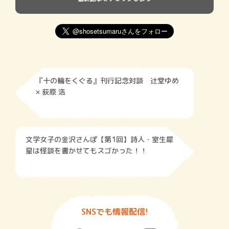
『十の輪をくぐる』刊行記念対談 辻堂ゆめ
× 荻原 浩
文学女子の金沢さんぽ【第1回】詩人・室生犀
星は怪談を書かせてもスゴかった！！
SNSでも情報配信!