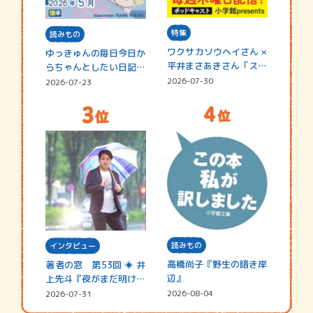
特集
読みもの
ワクサカソウヘイさん ×
ゆっきゅんの毎日今日か
平井まさあきさん「スペ
らちゃんとしたい日記
シャ…
☆202…
2026-07-30
2026-07-23
読みもの
インタビュー
高橋尚子『野生の暗き岸
著者の窓 第53回 ◈ 井
辺』
上先斗『夜がまだ明けな
い』
2026-08-04
2026-07-31