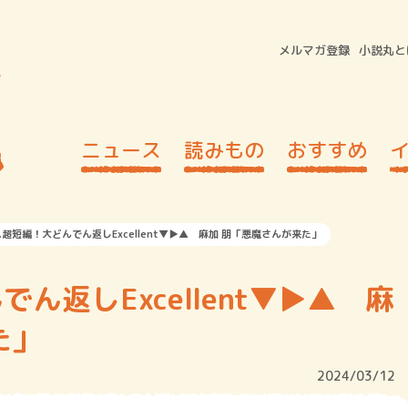
メルマガ登録
小説丸と
ニュース
読みもの
おすすめ
超短編！大どんでん返しExcellent▼▶︎▲ 麻加 朋「悪魔さんが来た」
返しExcellent▼▶︎▲ 麻
た」
2024/03/12