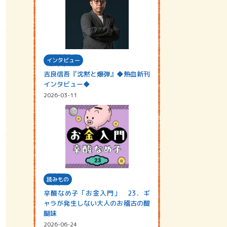
インタビュー
吉良信吾『沈黙と爆弾』◆熱血新刊
インタビュー◆
2026-03-11
読みもの
辛酸なめ子「お金入門」 23．ギ
ャラが発生しない大人のお稽古の醍
醐味
2026-06-24