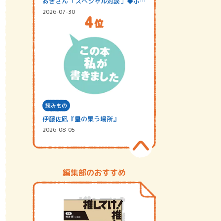
あきさん「スペシャル対談」◆ポッ
ドキャスト…
2026-07-30
読みもの
伊藤佐凪『星の集う場所』
2026-08-05
編集部のおすすめ