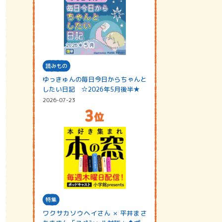
読みもの
ゆっきゅんの毎日今日からちゃんと
したい日記 ☆2026年5月後半★
2026-07-23
特集
ワクサカソウヘイさん × 平井まさ