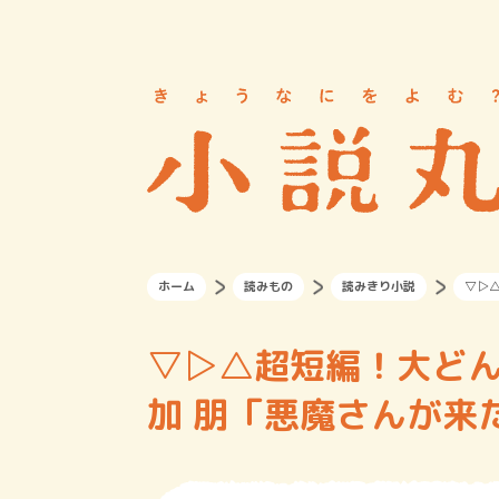
ホーム
読みもの
読みきり小説
▽▷△
▽▷△超短編！大どんでん
加 朋「悪魔さんが来