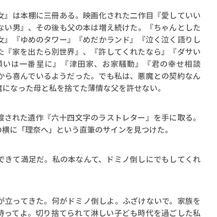
』は本棚に三冊ある。映画化された二作目『愛していい
ない男』、その後も父の本は増え続けた。『ちゃんとした
女』『ゆめのタワー』『めだかランド』『泣く泣く語りし
た『家を出たら別世界』、『許してくれたなら』『ダサい
願いは一番星に』『津田家、お家騒動』『君の幸せ相談
から喜んでいるようだった。でも私は、悪魔との契約なん
魔になった母と私を捨てた薄情な父を許せない。
された遺作『六十四文字のラストレター』を手に取る。
の横に「理奈へ」という直筆のサインを見つけた。
できて満足だ。私の本なんて、ドミノ倒しにでもしてくれ
立ってきた。何がドミノ倒しよ。ふざけないで。家族を
持ってよ。切り捨てられて淋しい子ども時代を過ごした私