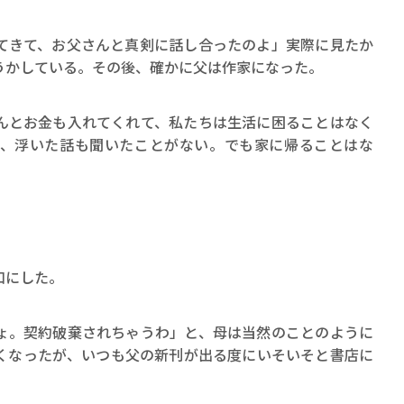
ロボット・イン・ザ・シ
著／デボラ・イン…
てきて、お父さんと真剣に話し合ったのよ」実際に見たか
うかしている。その後、確かに父は作家になった。
とお金も入れてくれて、私たちは生活に困ることはなく
、浮いた話も聞いたことがない。でも家に帰ることはな
」
口にした。
ょ。契約破棄されちゃうわ」と、母は当然のことのように
くなったが、いつも父の新刊が出る度にいそいそと書店に