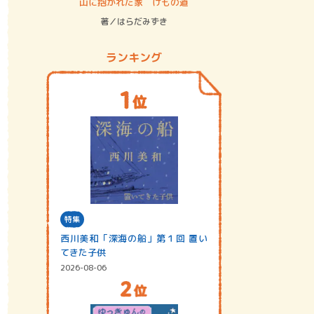
ステム
山に抱かれた家 けもの道
神無島
著／はらだみずき
著／あさ
ランキング
特集
西川美和「深海の船」第１回 置い
てきた子供
2026-08-06