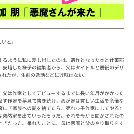
しいと」
賞金稼ぎスリーサム！ 二重
著／川瀬七緒
るように私に差し出したのは、遺作となった本と仕事部
、安堵した様子の編集者から、父はタイトルと表紙のデザ
されたが、生前の逸話などに興味はない。
父は作家としてデビューするまでに長い年月がかかった
せず作家を夢見て書き続け、我が家は貧しい生活を余儀な
魔に『家族への愛を捨てたら、売れっ子作家にしてやる』
は突然家を出ていったそうだ。それを母から聞かされたの
ときだった。呆れたことに、母は悪魔と父のやり取りをす