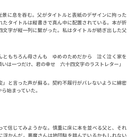
景に息を吞む。父がタイトルと表紙のデザインに拘った
れたタイトルは縦書きで真ん中に配置されている。本が折
四文字が縦一列に繫がった。私はタイトルが紡ぎ出した父
んともちろん母さんも ゆめのためだから 泣く泣く家を
願いは一つだけ、君の幸せ 六十四文字のラストレター」
」と言った声が蘇る。契約不履行がバレないように綿密
から始まっていた。
て信じてみようかな。慎重に床に本を並べる父と、それ
に浮かんだ。悪魔さんは地団駄を踏んでいるかもしれない