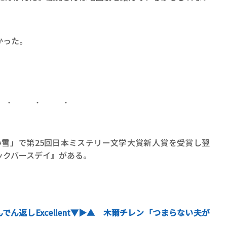
かった。
「青い雪」で第25回日本ミステリー文学大賞新人賞を受賞し翌
ックバースデイ』がある。
ん返しExcellent▼▶︎▲ 木爾チレン「つまらない夫が