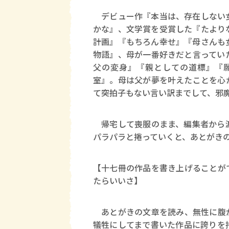
デビュー作『本当は、存在しない女
かな』、文学賞を受賞した『たより
計画』『もちろん幸せ』『母さんも
物語』、母が一番好きだと言ってい
父の変身』『親としての道標』『
室』。母は父が夢を叶えたことを心
て突拍子もない言い訳までして、邪
帰宅して喪服のまま、編集者から渡
パラパラと捲っていくと、あとがき
【十七冊の作品を書き上げることが
たらいいさ】
あとがきの文章を読み、無性に腹が
犠牲にしてまで書いた作品に誇りを