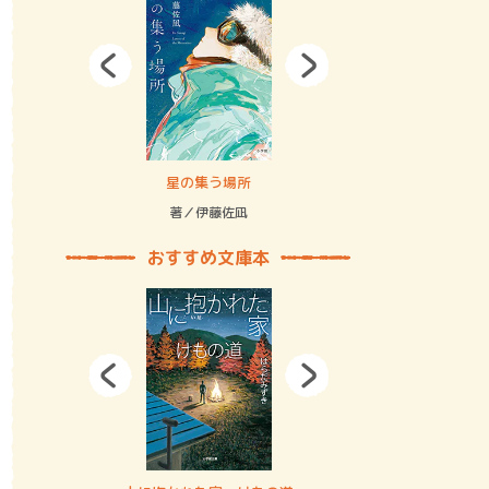
拘束の…
星の集う場所
記憶とツリ
著／伊藤佐凪
著／何 致
おすすめ文庫本