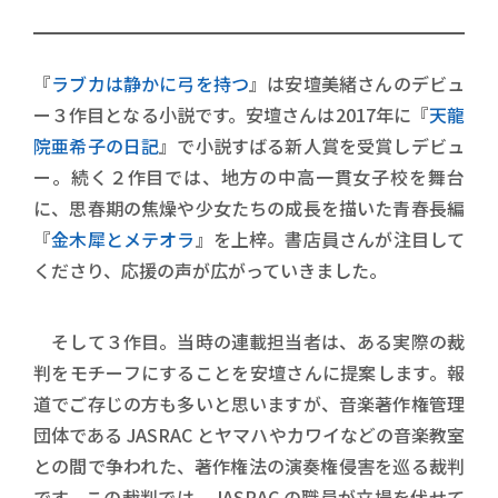
『
ラブカは静かに弓を持つ
』は安壇美緒さんのデビュ
ー３作目となる小説です。安壇さんは2017年に『
天龍
院亜希子の日記
』で小説すばる新人賞を受賞しデビュ
ー。続く２作目では、地方の中高一貫女子校を舞台
に、思春期の焦燥や少女たちの成長を描いた青春長編
『
金木犀とメテオラ
』を上梓。書店員さんが注目して
くださり、応援の声が広がっていきました。
そして３作目。当時の連載担当者は、ある実際の裁
判をモチーフにすることを安壇さんに提案します。報
道でご存じの方も多いと思いますが、音楽著作権管理
団体である JASRAC とヤマハやカワイなどの音楽教室
との間で争われた、著作権法の演奏権侵害を巡る裁判
です。この裁判では、JASRAC の職員が立場を伏せて