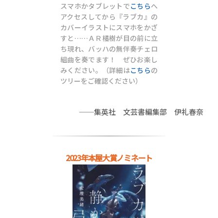
スマホかタブレットで
こちら
へ
アクセスしてから『ラブカ』の
カバーイラストにスマホをかざ
すと……ＡＲ橘樹が目の前に立
ち現れ、バッハの無伴奏チェロ
組曲を奏でます！ ぜひお楽し
みください。（詳細は
こちら
の
ツリーをご確認ください）
──集英社 文芸書編集部 伊礼春奈
2023年本屋大賞ノミネート