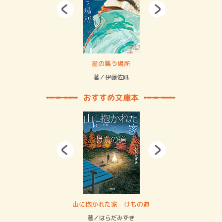
 二重拘束の…
星の集う場所
記憶
緒
著／伊藤佐凪
著／
おすすめ文庫本
・システム
山に抱かれた家 けもの道
神
イン…
著／はらだみずき
著