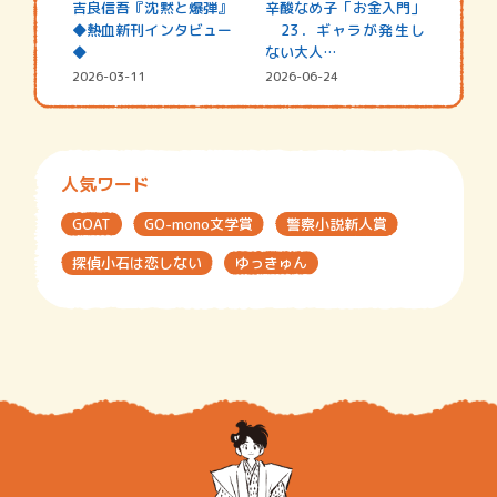
吉良信吾『沈黙と爆弾』
辛酸なめ子「お金入門」
◆熱血新刊インタビュー
23．ギャラが発生し
◆
ない大人…
2026-03-11
2026-06-24
人気ワード
GOAT
GO-mono文学賞
警察小説新人賞
探偵小石は恋しない
ゆっきゅん