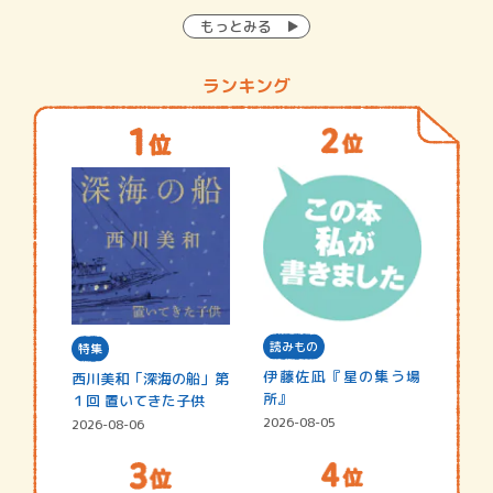
もっとみる
ランキング
読みもの
特集
伊藤佐凪『星の集う場
西川美和「深海の船」第
所』
１回 置いてきた子供
2026-08-05
2026-08-06