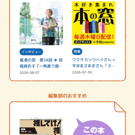
特集
インタビュー
ワクサカソウヘイさん ×
著者の窓 第54回 ◈ 武
平井まさあきさん「スペ
塙麻衣子『一角通り商店
シャ…
街の…
2026-07-30
2026-08-07
編集部のおすすめ