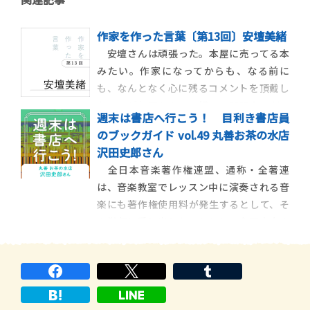
作家を作った言葉〔第13回〕安壇美緒
安壇さんは頑張った。本屋に売ってる本
みたい。作家になってからも、なる前に
も、なんとなく心に残るコメントを頂戴し
たことが何回かある。好みの問題なのだろ
週末は書店へ行こう！ 目利き書店員
うが、どれもかなりシンプルで、それゆえ
のブックガイド vol.49 丸善お茶の水店
に肯定的なニュアンスが強い。学生時代、
沢田史郎さん
大教室の授業で初めて短編小説を提出した
全日本音楽著作権連盟、通称・全著連
時に返していただいたコメントも、そうい
は、音楽教室でレッスン中に演奏される音
う感じの言葉だった
楽にも著作権使用料が発生するとして、そ
の徴収に乗り出した。しかし、全国大小の
音楽教室で組織される音楽教室友の会は、
「レッスンは〝公衆に対する演奏〟には当
たらない」として、提訴する構えを見せ
る。という枠組みは、モデルになった裁判
が現実に存在するのだ