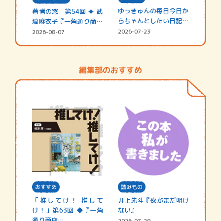
ゆっきゅんの毎日今日か
著者の窓 第54回 ◈ 武
らちゃんとしたい日記
塙麻衣子『一角通り商店
☆202…
街の…
2026-07-23
2026-08-07
編集部のおすすめ
おすすめ
読みもの
「推してけ！ 推して
井上先斗『夜がまだ明け
け！」第63回 ◆『一角
ない』
通り商店…
2026-07-29