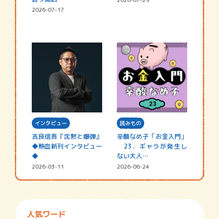
2026-07-17
インタビュー
読みもの
吉良信吾『沈黙と爆弾』
辛酸なめ子「お金入門」
◆熱血新刊インタビュー
23．ギャラが発生し
◆
ない大人…
2026-03-11
2026-06-24
人気ワード