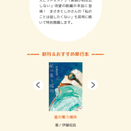
大ヒットミステリ『探偵小石は恋
しない』待望の続編が本誌に登
場！ まさきとしかさんの「私の
ことは話したくない」も前号に続
いて特別掲載します。
新刊＆おすすめ単行本
 二重拘束の…
星の集う場所
記憶
緒
著／伊藤佐凪
著／