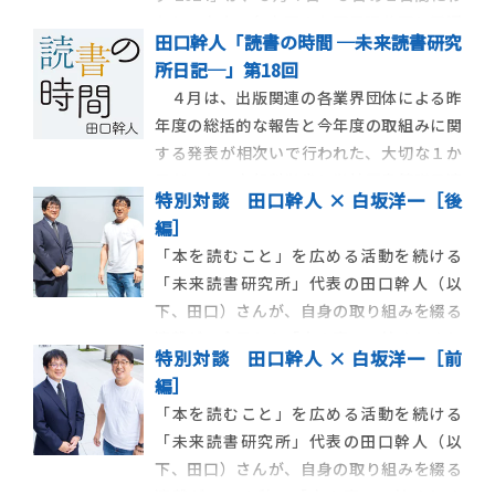
たり、東京・台東区の上野恩賜公園と周辺
田口幹人「読書の時間 ─未来読書研究
施設で開催された。「上野の森 親子ブック
所日記─」第18回
フェスタ」は2000年の「子ども読書年」の
４月は、出版関連の各業界団体による昨
記念事業としてスタートした一般財団法人
年度の総括的な報告と今年度の取組みに関
出版文化産業振興財団（JPIC）が主催する
する発表が相次いで行われた、大切な１か
月だった。文部科学省と学校図書館議員連
特別対談 田口幹人 × 白坂洋一［後
盟の報告を含む「文字・活字文化推進機
編］
構」の会合、「書店・図書館等関係者にお
「本を読むこと」を広める活動を続ける
ける対話の場」、「文化創造基盤としての
「未来読書研究所」代表の田口幹人（以
書店振興プロジェクトチーム」車座ヒアリ
下、田口）さんが、自身の取り組みを綴る
ング、「街の本屋さ
連載が、今月から「本の窓」で始まりまし
特別対談 田口幹人 × 白坂洋一［前
た。白坂洋一（以下、白坂）先生は、筑波
編］
大学附属小学校の国語科教諭として、児童
「本を読むこと」を広める活動を続ける
への読書推進活動に心血を注いでおられま
「未来読書研究所」代表の田口幹人（以
す。「読書離れ」が叫ばれて久しい今、ど
下、田口）さんが、自身の取り組みを綴る
んなアプローチからそ