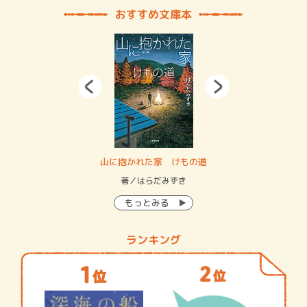
おすすめ文庫本
・システム
山に抱かれた家 けもの道
神
イン…
著／はらだみずき
著
もっとみる
ランキング