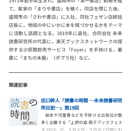
1973年岩手県生まれ。盛岡市の「第一書店」勤務を経
て、実家の「まりや書店」を継ぐ。同店を閉じた後、
盛岡市の「さわや書店」に入社、同社フェザン店統括
店長に。地域の中にいかに本を根づかせるかをテーマ
に活動し話題となる。2019年に退社、合同会社 未来
読書研究所の代表に。楽天ブックスネットワークの提
供する少部数卸売サービス「Foyer」を手掛ける。著
書に『まちの本屋』（ポプラ社）など。
関連記事
田口幹人「読書の時間 ─未来読書研究
所日記─」第19回
絵本や児童書などを手掛ける出版社が数
多く出展する「上野の森 親子ブックフェス
タ 2024」が、５月４日・５日の２日間にわ