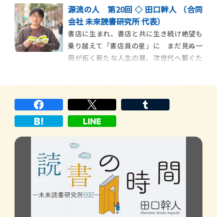
連載が、この秋、「本の窓」で始まりま
源流の人 第20回 ◇ 田口幹人 （合同
す。白坂洋一（以下、白坂）先生は、筑波
会社 未来読書研究所 代表）
大学附属小学校の国語科教諭として、児童
書店に生まれ、書店と共に生き続け絶望も
への読書推進活動に心血を注いでおられま
乗り越えて「書店員の星」に まだ見ぬ一
す。「読書離れ」が叫ばれて久しい今、ど
冊が拓く新たな人生の扉、次世代へ繋ぐた
んなアプローチからそれ
めに東奔西走は続く たった一冊から取次
可能。流通の常識を覆す試みで、元書店員
は本との出合いの場を広げてゆく。 一冊
の本は、読む者を新たな世界へと繋ぐ扉だ
──。その信念のもと、本と向き合い続け
る人物と出会った言葉と真正面から向き合
い磨き上げ、人物の活きる演劇空間を紡ぐ
劇作家 物語は運命に翻弄され流転しなが
らそれでも光の射す方へと観衆を導く 芝
居、ミュージカル、テレビドラマ。気鋭の
脚本家は舞台の枠を超えて等身大の「人
間」を描き出す。 この人の紡ぐ台詞は、
一言たりとも聞き逃したくない──。劇場