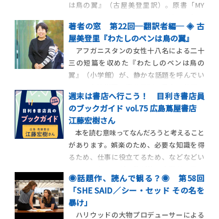
は鳥の翼』（古屋美登里訳）。原書「MY
PEN IS THE WING OF A BIRD」が2022年２
著者の窓 第22回─翻訳者編─ ◈ 古
月に英国で刊行されるという情報を担当編
屋美登里『わたしのペンは鳥の翼』
集者の私が聞いたのは、その前年の秋、タ
アフガニスタンの女性十八名による二十
リバンによる首都カブール制圧が報じられ
三の短篇を収めた『わたしのペンは鳥の
たほんの少し後でした
翼』（小学館）が、静かな話題を呼んでい
ます。女性嫌悪、家父長制、暴力、貧困、
週末は書店へ行こう！ 目利き書店員
テロ、戦争、死……。過酷な現実を前にし
のブックガイド vol.75 広島蔦屋書店
た女性たちが、胸の中で育んだ祈りのよう
江藤宏樹さん
な物語。それはアフガニスタンの現状を
本を読む意味ってなんだろうと考えること
生々しく伝えるとともに、言葉や文化の壁
があります。娯楽のため、必要な知識を得
を越えて、私たちの心
るため、仕事に役立てるため、などなどい
ろいろありますが、私が特に大事だと思っ
◉話題作、読んで観る？◉ 第58回
ているのは「本を読むことで、私ではない
「SHE SAID／シー・セッド その名を
他の人のことを知り、理解しようとするこ
暴け」
と」ではないかと思っています。私は、私以
ハリウッドの大物プロデューサーによる
外の他の人が何を考えているのかわかりま