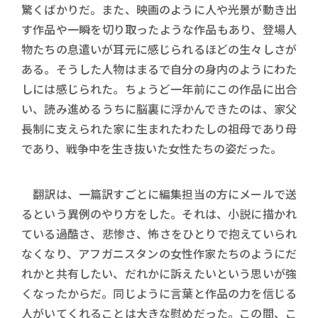
驚くばかりだ。また、映画のように人や光景が動き出
す作品や一瞬を切り取ったような作品もあり、登場人
物たちの息遣いが耳元に感じられるほどの生々しさが
ある。そうした人物はまるで自分の身内のようにわた
しには感じられた。ちょうど一年前にこの作品に出合
い、読み進めるうちに脳裏に浮かんできたのは、家父
長制に支えられた家に生まれたわたしの祖母であり母
であり、戦争中を生き抜いた女性たちの姿だった。
翻訳は、一篇訳すごとに編集担当の方にメールで送
るという異例のやり方をした。それは、小説に描かれ
ている過酷さ、悲惨さ、怖さをひとりで抱えていられ
なくなり、アフガニスタンの女性作家たちのようにだ
れかと共有したい、だれかに訴えたいという思いが強
くなったからだ。同じように言葉と作品の力を信じる
人がいてくれることは大きな慰めだった。この間、こ