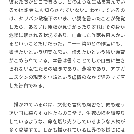
彼女たちがどこで暮らし、どのような生活を営んでい
るかは訳者にも知らされていない。わかっているの
は、タリバン政権下のいま、小説を書いたことが発覚
したら、あるいは原稿が見つかったりすればその身が
危険に晒される状況であり、亡命した作家も何人かい
るということだけだった。二十三篇のどの作品にも、
書きたいという切実な思い、伝えたいという強い願望
がこめられている。本書は書くことでしか自由に生き
られない女性たちの囁きであり、悲鳴であり、アフガ
ニスタンの現実を小説という虚構のなかで組み立て直
した告白である。
描かれているのは、文化も言葉も風習も宗教も違う
遠い国に暮らす女性たちの日常で、生死の境を綱渡り
しているような、命を切り売りしているような人物が
多く登場する。しかも描かれている世界の多様さには