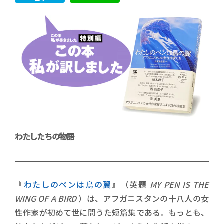
わたしたちの物語
『
わたしのペンは鳥の翼
』（英題
MY PEN IS THE
WING OF A BIRD
）は、アフガニスタンの十八人の女
性作家が初めて世に問うた短篇集である。もっとも、