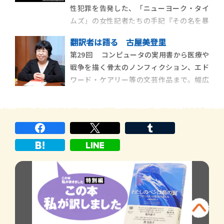
性犯罪を告発した、「ニューヨーク・タイ
せん。その人
ムズ」の女性記者たちの手記『その名を暴
け』の映画化。映画界のタブーに斬り込む
翻訳者は語る 古屋美登里
主人公コンビを、キャリー・マリガンとゾ
第29回 コンピュータの実用書から医療や
ーイ・カザンが熱演している。大統領候補
戦争を描く骨太のノンフィクション、エド
だったドナルド・トランプの性的スキャン
ワード・ケアリー等の文芸作品まで。幅広
ダルを追っていた記者ミーガン（キャリ
いジャンルで四十年近く活躍する古屋美登
ー・マリガン）は、
里さん。#MeToo を世界中に広めたＮＹタ
イムズ報道の記録『その名を暴け』は、ハ
リウッドの性的虐待事件を描き、日本でも
昨年刊行されて大きな話題 […]