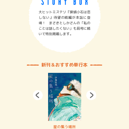
大ヒットミステリ『探偵小石は恋
しない』待望の続編が本誌に登
場！ まさきとしかさんの「私の
ことは話したくない」も前号に続
いて特別掲載します。
新刊＆おすすめ単行本
 二重拘束の…
星の集う場所
記憶