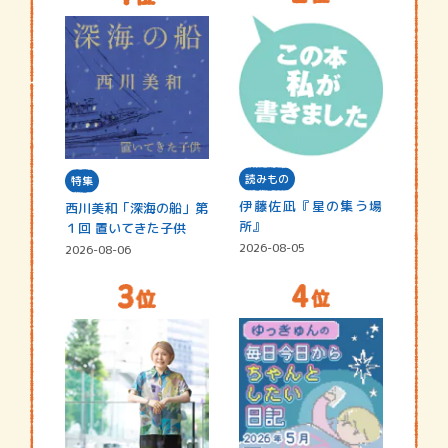
読みもの
特集
伊藤佐凪『星の集う場
西川美和「深海の船」第
所』
１回 置いてきた子供
2026-08-05
2026-08-06