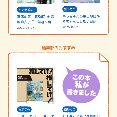
読みもの
インタビュー
ゆっきゅんの毎日今日か
著者の窓 第54回 ◈ 武
らちゃんとしたい日記
塙麻衣子『一角通り商店
☆202…
街の…
2026-07-23
2026-08-07
編集部のおすすめ
おすすめ
読みもの
「推してけ！ 推して
井上先斗『夜がまだ明け