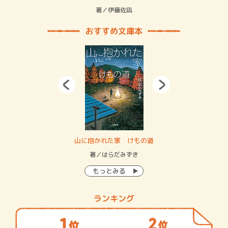
緒
著／伊藤佐凪
著／
おすすめ文庫本
・システム
山に抱かれた家 けもの道
神
イン…
著／はらだみずき
著
もっとみる
ランキング