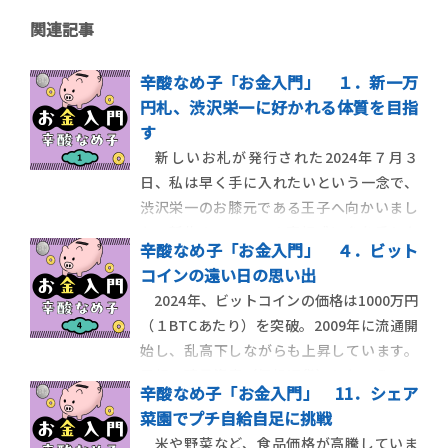
関連記事
辛酸なめ子「お金入門」 １．新一万
円札、渋沢栄一に好かれる体質を目指
す
新しいお札が発行された2024年７月３
日、私は早く手に入れたいという一念で、
渋沢栄一のお膝元である王子へ向かいまし
た。新札のニュースの高揚感に身を委ねな
辛酸なめ子「お金入門」 ４．ビット
がら、内心、新しいお札と仲良くなりたい
コインの遠い日の思い出
という思いもありました。同じく渋沢栄一
2024年、ビットコインの価格は1000万円
にゆかりがある街、深谷市では新札発行の
（１BTCあたり）を突破。2009年に流通開
当日、銀行で一万円札の交換会が行われて
始し、乱高下しながらも上昇しています。
いる、というニュ
元祖・暗号資産（仮想通貨）ともいうべき
辛酸なめ子「お金入門」 11．シェア
ビットコインは、2008年にサトシ・ナカモ
菜園でプチ自給自足に挑戦
ト氏によって開発されました。日本人名で
米や野菜など、食品価格が高騰していま