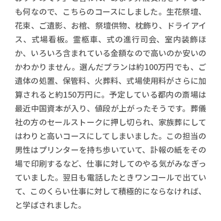
も何なので、こちらのコースにしました。生花祭壇、
花束、ご遺影、お棺、祭壇供物、枕飾り、ドライアイ
ス、式場看板。霊柩車、式の進行司会、室内装飾ほ
か、いろいろ含まれている金額なので高いのか安いの
かわかりません。選んだプランは約100万円でも、ご
遺体の処置、保管料、火葬料、式場使用料がさらに加
算されると約150万円に。予定している都内の斎場は
最近中国資本が入り、値段が上がったそうです。葬儀
社の方のセールストークに押し切られ、家族葬にして
はわりと高いコースにしてしまいました。この担当の
男性はプリンターを持ち歩いていて、訃報の紙をその
場で印刷するなど、仕事に対してのやる気がみなぎっ
ていました。翌日も電話したときワンコールで出てい
て、このくらい仕事に対して積極的にならなければ、
と学ばされました。