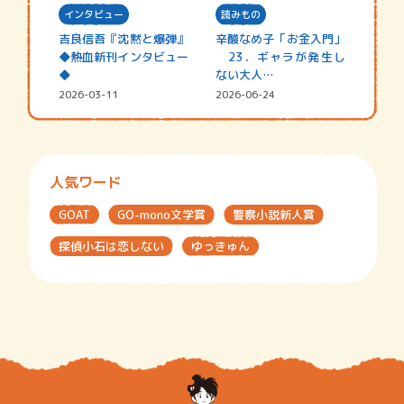
インタビュー
読みもの
吉良信吾『沈黙と爆弾』
辛酸なめ子「お金入門」
◆熱血新刊インタビュー
23．ギャラが発生し
◆
ない大人…
2026-03-11
2026-06-24
人気ワード
GOAT
GO-mono文学賞
警察小説新人賞
探偵小石は恋しない
ゆっきゅん