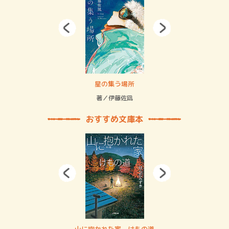
 二重拘束の…
星の集う場所
記憶
緒
著／伊藤佐凪
著／
おすすめ文庫本