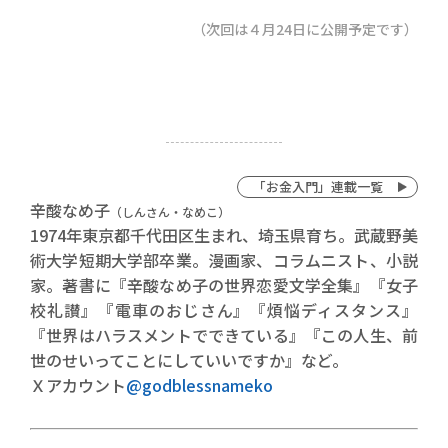
（次回は４月24日に公開予定です）
「お金入門」連載一覧
辛酸なめ子
（しんさん・なめこ）
1974年東京都千代田区生まれ、埼玉県育ち。武蔵野美
術大学短期大学部卒業。漫画家、コラムニスト、小説
家。著書に『辛酸なめ子の世界恋愛文学全集』『女子
校礼讃』『電車のおじさん』『煩悩ディスタンス』
『世界はハラスメントでできている』『この人生、前
世のせいってことにしていいですか』など。
Ｘアカウント
@godblessnameko