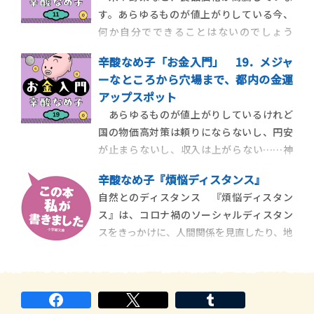
すが、表に出てきたことがなく、国籍は不
す。あらゆるものが値上がりしている今、
明。これまでも何人もの候補が取り沙汰
何か自分でできることはないのでしょう
か。また、最近はスピリチュアル系の識者
辛酸なめ子「お金入門」 19．メジャ
に、食糧危機が来るかもしれないので、野
ーなところから穴場まで、都内の金運
菜などは自分が食べるぶんは確保した方が
アップスポット
いい、とアドバイスされることが多く、天
あらゆるものが値上がりしているけれど
変地異の予言などもあって気になっていまし
国の物価高対策は頼りにならないし、円安
た。いったい何が起
が止まらないし、収入は上がらない……神
頼みが頭をよぎるこの頃です。東京都内で
辛酸なめ子『煩悩ディスタンス』
も、金運が高まるとされるスポットはいく
自然とのディスタンス 『煩悩ディスタン
つかあります。私が密かに頼りにしている
ス』は、コロナ禍のソーシャルディスタン
ところや、新たに発見した場所をご紹介し
スをきっかけに、人間関係を見直したり、地
たいと思います。 平日でも行列ができる
球への感謝の心を強めたり、といった心の
小網神社
変遷を綴っている本です。様々な娯楽や旅行
が途絶えてしまった期間、改めて煩悩にも向
き合い、人生は修行、という思いが強まり