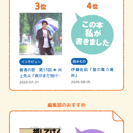
読みもの
インタビュー
伊藤佐凪『星の集う場
著者の窓 第53回 ◈ 井
所』
上先斗『夜がまだ明けな
い』
2026-08-05
2026-07-31
編集部のおすすめ