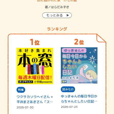
・システム
山に抱かれた家 けもの道
神
イン…
著／はらだみずき
著
もっとみる
ランキング
読みもの
特集
ゆっきゅんの毎日今日か
ワクサカソウヘイさん ×
らちゃんとしたい日記
平井まさあきさん「スペ
☆202…
シャ…
2026-07-23
2026-07-30