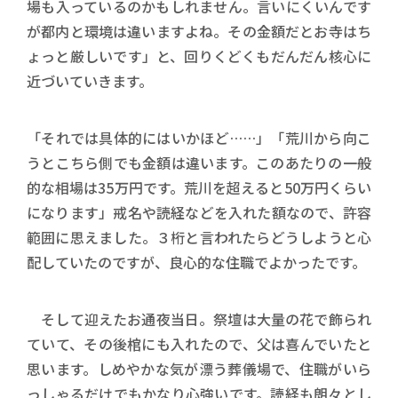
場も入っているのかもしれません。言いにくいんです
が都内と環境は違いますよね。その金額だとお寺はち
ょっと厳しいです」と、回りくどくもだんだん核心に
近づいていきます。
「それでは具体的にはいかほど……」「荒川から向こ
うとこちら側でも金額は違います。このあたりの一般
的な相場は35万円です。荒川を超えると50万円くらい
になります」戒名や読経などを入れた額なので、許容
範囲に思えました。３桁と言われたらどうしようと心
配していたのですが、良心的な住職でよかったです。
そして迎えたお通夜当日。祭壇は大量の花で飾られ
ていて、その後棺にも入れたので、父は喜んでいたと
思います。しめやかな気が漂う葬儀場で、住職がいら
っしゃるだけでもかなり心強いです。読経も朗々とし