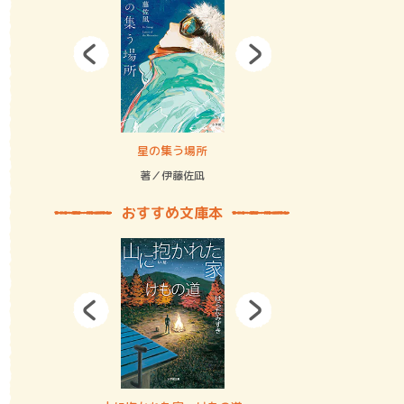
拘束の…
星の集う場所
記憶とツリ
著／伊藤佐凪
著／何 致
おすすめ文庫本