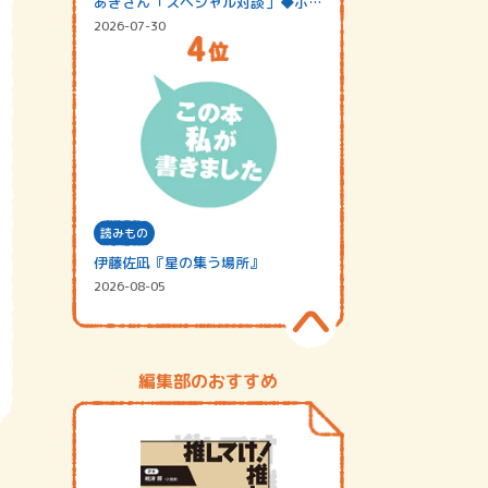
あきさん「スペシャル対談」◆ポッ
ドキャスト…
2026-07-30
読みもの
伊藤佐凪『星の集う場所』
2026-08-05
編集部のおすすめ