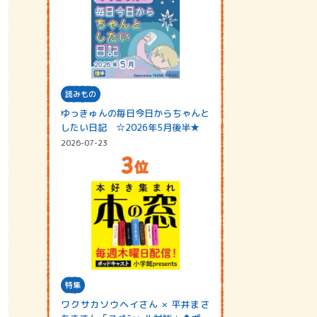
読みもの
ゆっきゅんの毎日今日からちゃんと
したい日記 ☆2026年5月後半★
2026-07-23
特集
ワクサカソウヘイさん × 平井まさ