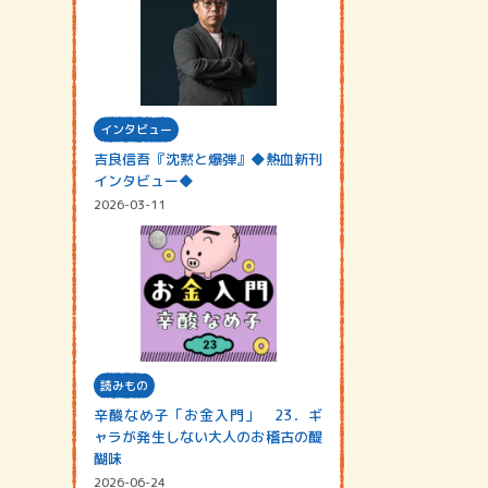
インタビュー
吉良信吾『沈黙と爆弾』◆熱血新刊
インタビュー◆
2026-03-11
読みもの
辛酸なめ子「お金入門」 23．ギ
ャラが発生しない大人のお稽古の醍
醐味
2026-06-24