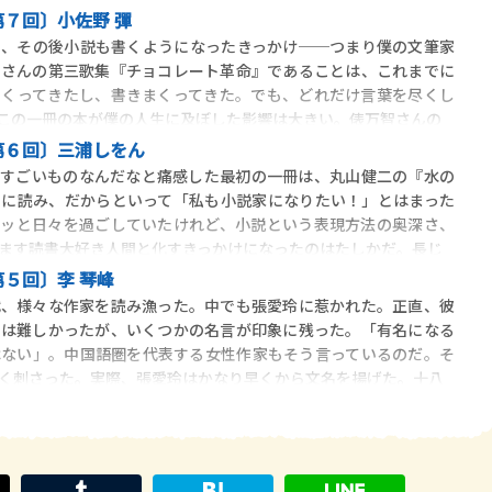
７回〕小佐野 彈
、その後小説も書くようになったきっかけ──つまり僕の文筆家
智さんの第三歌集『チョコレート革命』であることは、これまでに
まくってきたし、書きまくってきた。でも、どれだけ言葉を尽くし
この一冊の本が僕の人生に及ぼした影響は大きい。俵万智さんの
第６回〕三浦しをん
すごいものなんだなと痛感した最初の一冊は、丸山健二の『水の
ろに読み、だからといって「私も小説家になりたい！」とはまった
ーッと日々を過ごしていたけれど、小説という表現方法の奥深さ、
ます読書大好き人間と化すきっかけになったのはたしかだ。長じ
５回〕李 琴峰
、様々な作家を読み漁った。中でも張愛玲に惹かれた。正直、彼
には難しかったが、いくつかの名言が印象に残った。「有名になる
はない」。中国語圏を代表する女性作家もそう言っているのだ。そ
く刺さった。実際、張愛玲はかなり早くから文名を揚げた。十八