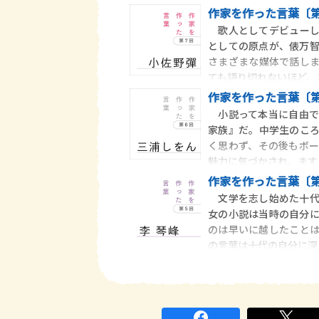
し
作家を作った言葉〔第
歌人としてデビューし
としての原点が、俵万
さまざまな媒体で話し
ても語り切れないほど、
作家を作った言葉〔
小説って本当に自由で
家族』だ。中学生のこ
く思わず、その後もボ
魅力に気づかされ、ます
作家を作った言葉〔第
文学を志し始めた十代
女の小説は当時の自分
のは早いに越したこと
の言葉は十代の自分に深