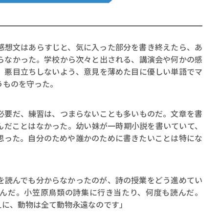
想文はあらすじと、気に入った部分を書き終えたら、あ
らなかった。学校から次々と出される、講演会や何かの感
、悪目立ちしないよう、意見を薄めた目に優しい単語でマ
賞金稼ぎスリーサム！ 二重
うものを守った。
著／川瀬七緒
要だ、練習は、つまらないことも多いものだ。文章を書
んだことはなかった。幼い妹が一時期小説を書いていて、
思った。自分のためや誰かのために書きたいことは特にな
読んでも分からなかったのが、詩の授業をどう進めてい
んだ。小笠原鳥類の詩集に行き当たり、何度も読んだ。
えに、動物は全て動物永遠なのです」