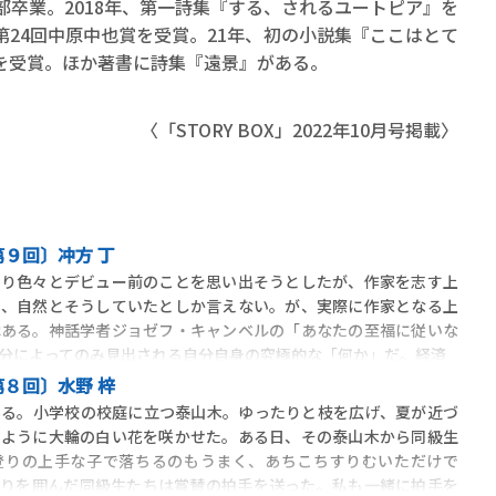
学部卒業。2018年、第一詩集『する、されるユートピア』を
第24回中原中也賞を受賞。21年、初の小説集『ここはとて
を受賞。ほか著書に詩集『遠景』がある。
〈「STORY BOX」2022年10月号掲載〉
９回〕冲方 丁
り色々とデビュー前のことを思い出そうとしたが、作家を志す上
く、自然とそうしていたとしか言えない。が、実際に作家となる上
はある。神話学者ジョゼフ・キャンベルの「あなたの至福に従いな
分によってのみ見出される自分自身の究極的な「何か」だ。経済
８回〕水野 梓
る。小学校の校庭に立つ泰山木。ゆったりと枝を広げ、夏が近づ
るように大輪の白い花を咲かせた。ある日、その泰山木から同級生
登りの上手な子で落ちるのもうまく、あちこちすりむいただけで
わりを囲んだ同級生たちは賞賛の拍手を送った。私も一緒に拍手を