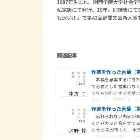
1987年生まれ。関西学院大学社会
私家版にて発行。19年、同詩集にて
も速い川』で第43回野間文芸新人賞
関連記事
作家を作った言葉〔第
本稿を思案するに当た
で必要とした言葉はな
で今も指針とする言葉
さい」だ。至福とは、自
作家を作った言葉〔第
忘れられない光景があ
くとパカッと音を立て
の女の子が落ちた。木
「えへへ」と笑い、ま