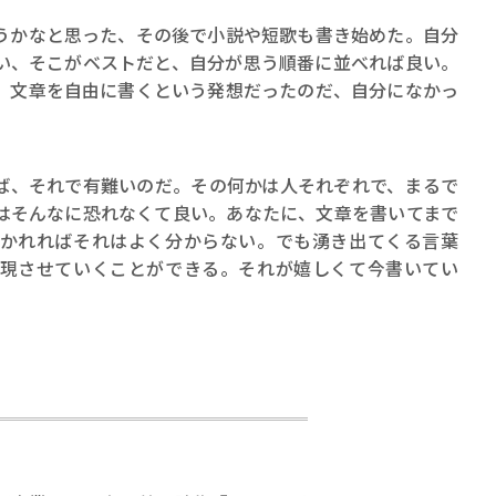
ロボット・イン・ザ・シ
かなと思った、その後で小説や短歌も書き始めた。自分
著／デボラ・イン…
い、そこがベストだと、自分が思う順番に並べれば良い。
、文章を自由に書くという発想だったのだ、自分になかっ
、それで有難いのだ。その何かは人それぞれで、まるで
はそんなに恐れなくて良い。あなたに、文章を書いてまで
かれればそれはよく分からない。でも湧き出てくる言葉
現させていくことができる。それが嬉しくて今書いてい
。