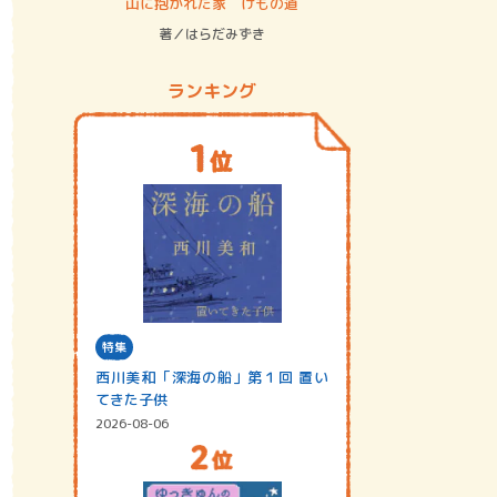
ステム
山に抱かれた家 けもの道
神無島
著／はらだみずき
著／あさ
ランキング
特集
西川美和「深海の船」第１回 置い
てきた子供
2026-08-06