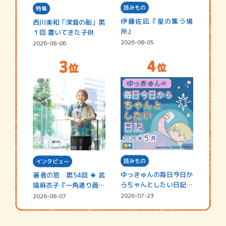
読みもの
特集
伊藤佐凪『星の集う場
西川美和「深海の船」第
所』
１回 置いてきた子供
2026-08-05
2026-08-06
読みもの
インタビュー
ゆっきゅんの毎日今日か
著者の窓 第54回 ◈ 武
らちゃんとしたい日記
塙麻衣子『一角通り商店
☆202…
街の…
2026-07-23
2026-08-07