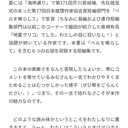
夏には「海岸通り」で第171回芥川賞候補、先日贈呈
式のあった第77回日本推理作家協会賞短編部門を「ベ
ルを鳴らして」で受賞（ちなみに長編および連作短編
集部門は以前このコーナーで飯田が紹介した青崎有吾
『地雷グリコ』でした。わたしの目に狂いなし！）と
話題が続いている作家です。本書は「ベルを鳴らし
て」を含む６つのお話を収録する短編集です。
この本の素敵さをなんと表現したらよいか、帯にコ
メントを寄せているみなさんも一言でわかりやすくま
とめることはむつかしかった様子（ぜひ帯をごらんく
ださい。）。つまり、その一言で括れなさこそが本作
の魅力なのです。
どのような読み味かというところをわたしなりに書
きますと、うーん、わたしはこういうときはマジカル