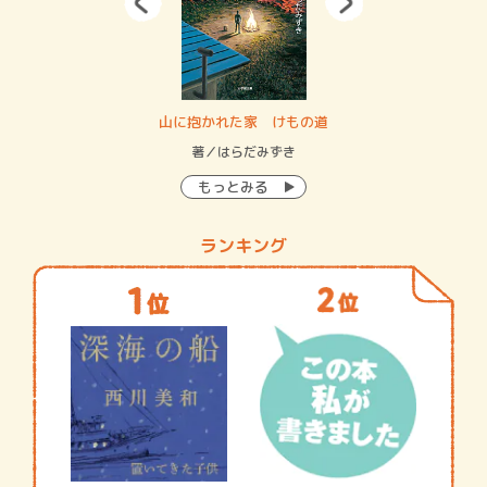
・システム
山に抱かれた家 けもの道
神
イン…
著／はらだみずき
著
もっとみる
ランキング