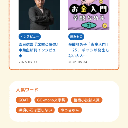
インタビュー
読みもの
吉良信吾『沈黙と爆弾』
辛酸なめ子「お金入門」
◆熱血新刊インタビュー
23．ギャラが発生し
◆
ない大人…
2026-03-11
2026-06-24
人気ワード
GOAT
GO-mono文学賞
警察小説新人賞
探偵小石は恋しない
ゆっきゅん