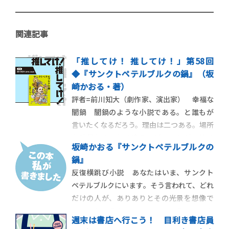
関連記事
「推してけ！ 推してけ！」第58回
◆『サンクトペテルブルクの鍋』（坂
崎かおる・著）
評者=前川知大（劇作家、演出家） 幸福な
闇鍋 闇鍋のような小説である。と誰もが
言いたくなるだろう。理由は二つある。場所
も時代もまったく違うエピソードが一緒く
坂崎かおる『サンクトペテルブルクの
たに語られること。冒頭、半纏を着た大学
鍋』
生が鍋を囲む描写から始まり、そしてその
反復横跳び小説 あなたはいま、サンクト
鍋では靴が煮えているのだから。人生で二
ペテルブルクにいます。そう言われて、どれ
度ある闇鍋の経験を思い出してみる。鍋か
だけの人が、ありありとその光景を想像で
ら飛び出た靴
きるでしょうか。ロシア、ということはわ
週末は書店へ行こう！ 目利き書店員
かっても、その水都としてのにおいと、華麗