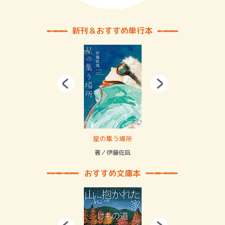
新刊＆おすすめ単行本
 二重拘束の…
星の集う場所
記憶
緒
著／伊藤佐凪
著／
おすすめ文庫本