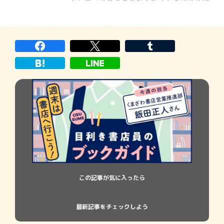
恵や知識、娯楽に物語と、様々な物事を扱
ったものが書店に並んでいます。その書店が
2003年からの20年で店舗数約２万店からほ
ぼ半減、2023年には614店と１日１店舗以
上が閉店し、一方で新規開店は92店と３
この記事が気に入ったら
最新記事をチェックしよう