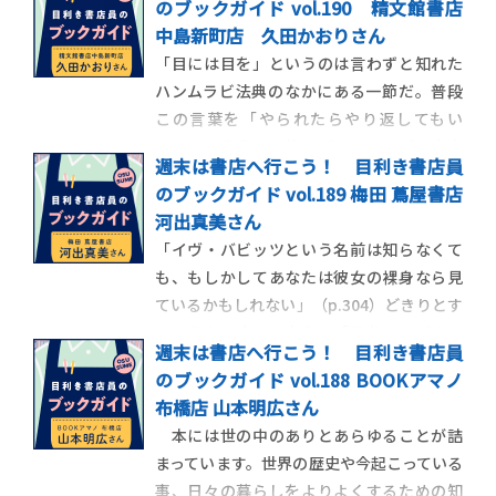
のブックガイド vol.190 精文館書店
な建築物に過ぎる陰影は、なかなか想像し
中島新町店 久田かおりさん
にくいかもしれません。あなたはいま、高
「目には目を」というのは言わずと知れた
崎にいます。この場合は、もう少し想像し
ハンムラビ法典のなかにある一節だ。普段
やすい人は増
この言葉を「やられたらやり返してもい
い」という意味で使いがちであるが、本来
週末は書店へ行こう！ 目利き書店員
は「やられたらやられたと同じことをやり
のブックガイド vol.189 梅田 蔦屋書店
返す」つまり、やられた以上のことはやり
河出真美さん
返してはいけない、「同害報復」のみが許
「イヴ・バビッツという名前は知らなくて
されるということなのだ。新川帆立は元弁
も、もしかしてあなたは彼女の裸身なら見
護士、元プロの雀士
ているかもしれない」（p.304）どきりとす
るような一文で、本書の「訳者あとがき」
週末は書店へ行こう！ 目利き書店員
は始まる。なぜ私たちが名前も知らぬ女性
のブックガイド vol.188 BOOKアマノ
の裸身を見ているかもしれないのかという
布橋店 山本明広さん
と、あのマルセル・デュシャンが裸身の女
本には世の中のありとあらゆることが詰
性とチェスをする写真があり、その女性こ
まっています。世界の歴史や今起こっている
そが当時20
事、日々の暮らしをよりよくするための知