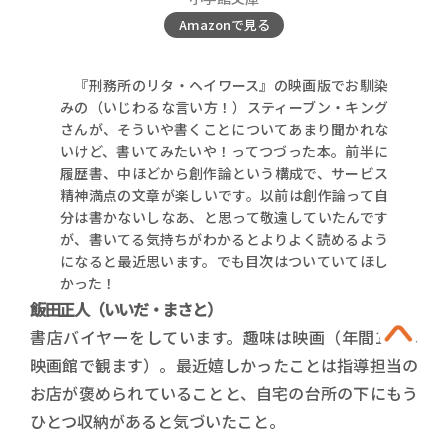
Amazonで見る
『刑務所のリタ・ヘイワース』の映画版でお馴染
みの（いじわるな言い方！）スティーブン・キング
さんが、そういや書くことについてあまり聞かれな
いけど、書いてみたいや！ってつづった本。前半に
履歴書、中ほどから創作論という構成で、サービス
精神満点の文章が楽しいです。以前は創作論って自
分は書かないしなあ、と思って敬遠していたんです
が、書いてる気持ちがわかるとよりよく読めるよう
になると最近思います。でも目次はついていてほし
かった！
飯田正人（いいだ・まさと）
書店バイヤーをしています。趣味は映画（年間100本
映画館で観ます）。最近嬉しかったことは指導担当の
お店が褒められていることと、自宅の台所の下にもう
ひとつ収納があると気づいたこと。