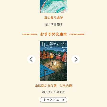
 二重拘束の…
星の集う場所
記憶
緒
著／伊藤佐凪
著／
おすすめ文庫本
・システム
山に抱かれた家 けもの道
神
イン…
著／はらだみずき
著
もっとみる