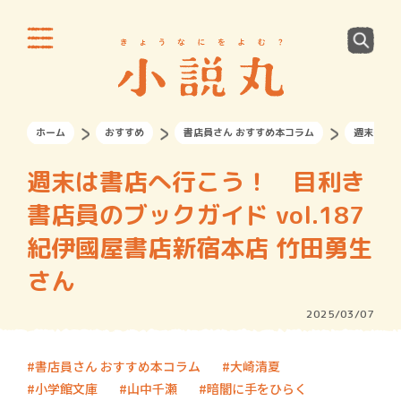
ホーム
おすすめ
書店員さん おすすめ本コラム
週末は書店
週末は書店へ行こう！ 目利き
書店員のブックガイド vol.187
紀伊國屋書店新宿本店 竹田勇生
さん
2025/03/07
書店員さん おすすめ本コラム
大崎清夏
小学館文庫
山中千瀬
暗闇に手をひらく