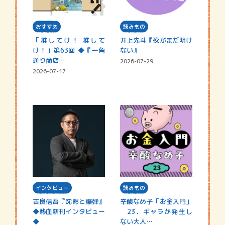
おすすめ
読みもの
「推してけ！ 推して
井上先斗『夜がまだ明け
け！」第63回 ◆『一角
ない』
通り商店…
2026-07-29
2026-07-17
インタビュー
読みもの
吉良信吾『沈黙と爆弾』
辛酸なめ子「お金入門」
◆熱血新刊インタビュー
23．ギャラが発生し
◆
ない大人…