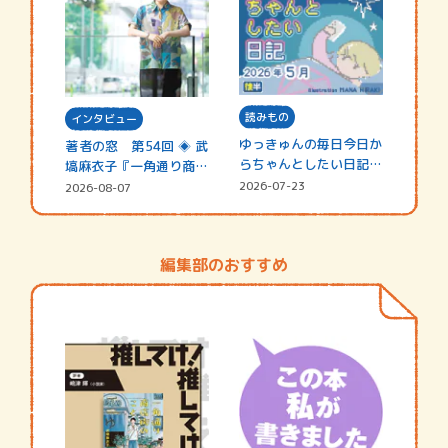
読みもの
インタビュー
ゆっきゅんの毎日今日か
著者の窓 第54回 ◈ 武
らちゃんとしたい日記
塙麻衣子『一角通り商店
☆202…
街の…
2026-07-23
2026-08-07
編集部のおすすめ