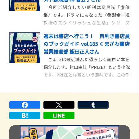
ぼ半減、2023年には614店と１日１店舗以
今回ご紹介したい新刊は奥泉光『虚傳
上が閉店し、一方で新規開店は92店と３
集』です。ドラマにもなった『桑潟幸一准
教授のスタイリッシュな生活』シリーズ
（文藝春秋）、いとうせいこうとの『文芸
週末は書店へ行こう！ 目利き書店員
漫談』（集英社）、また、最近では加藤陽
のブックガイド vol.185 くまざわ書店
子との新書『この国の戦争 太平洋戦争を
営業推進部 飯田正人さん
どう読むか』や原武史との新書『天皇問
きょうは最近読んだ恐ろしく面白い本を
答』（どちらも河出新書）など、触れたこ
紹介します。村山由佳『PRIZE』という小説
とのある方も多い作家か
です。PRIZEとは賞という意味です。この作
品は「直木賞」が欲しくてたまらない小説
家・天羽カインを中心に展開されるドタバ
タ悲喜劇であります。大変なことが起こり
ます。みなさん直木賞や芥川賞については
ご存じでしょうか。直木賞は「エンタメ小
説」の