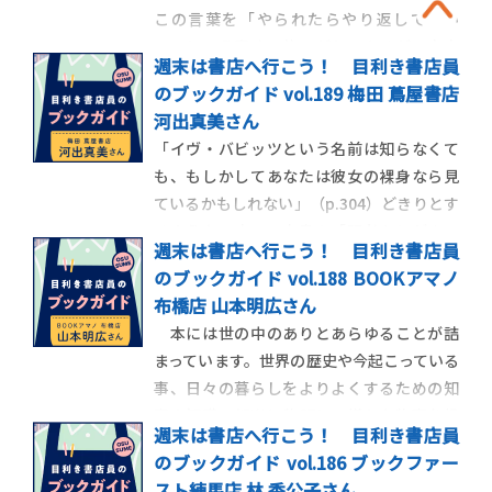
この言葉を「やられたらやり返してもい
い」という意味で使いがちであるが、本来
週末は書店へ行こう！ 目利き書店員
は「やられたらやられたと同じことをやり
のブックガイド vol.189 梅田 蔦屋書店
返す」つまり、やられた以上のことはやり
河出真美さん
返してはいけない、「同害報復」のみが許
「イヴ・バビッツという名前は知らなくて
されるということなのだ。新川帆立は元弁
も、もしかしてあなたは彼女の裸身なら見
護士、元プロの雀士
ているかもしれない」（p.304）どきりとす
るような一文で、本書の「訳者あとがき」
週末は書店へ行こう！ 目利き書店員
は始まる。なぜ私たちが名前も知らぬ女性
のブックガイド vol.188 BOOKアマノ
の裸身を見ているかもしれないのかという
布橋店 山本明広さん
と、あのマルセル・デュシャンが裸身の女
本には世の中のありとあらゆることが詰
性とチェスをする写真があり、その女性こ
まっています。世界の歴史や今起こっている
そが当時20
事、日々の暮らしをよりよくするための知
恵や知識、娯楽に物語と、様々な物事を扱
週末は書店へ行こう！ 目利き書店員
ったものが書店に並んでいます。その書店が
のブックガイド vol.186 ブックファー
2003年からの20年で店舗数約２万店からほ
スト練馬店 林 香公子さん