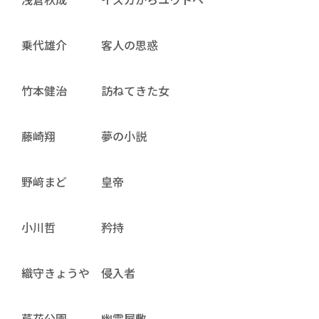
乗代雄介 客人の思惑
竹本健治 訪ねてきた女
藤崎翔 夢の小説
野﨑まど 皇帝
小川哲 矜持
織守きょうや 侵入者
芦花公園 幽霊屋敷