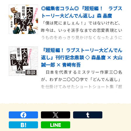
で）５枚（2000字）くらいだろうか。他社
◎編集者コラム◎ 『超短編！ ラブス
さんの企画で「どんでん返し」のアンソロジ
トーリー大どんでん返し』森 晶麿
ーが好調だなー。え、５枚でどんでん返
「僕は死にましぇん！」ではないけれど、
し？ それはかえってハードルが上がって誰
昨今は、いっそ派手なまでの恋愛表現とい
も受けてくれないのでは（もやもや）
うものをめっきり見かけなくなったように
……。そんな気
思います。そもそも恋愛しない若者も増えて
『超短編！ ラブストーリー大どんでん
いるというし、エンタメとしての恋愛もの
返し』刊行記念鼎談 ◇ 森晶麿 × 大山
は今どこに！？ そんなエアポケットに生
誠一郎 × 青崎有吾
まれ落ちたのが本作、『超短編！ ラブス
日本を代表するミステリー作家三〇名
トーリー大どんでん返し』なのです。現在９
が、わずか二〇〇〇字で「どんでん返し」
万部のロング
を仕掛けてみせたショートショート集『超
短編！ 大どんでん返し』（小学館文
庫）。九万部突破の大ヒットを記録してい
る同書にインスパイアされた森晶麿が、
『超短編！ ラブストーリー大どんでん返
し』（小学館文庫）を刊行した。たった一
人で三一編ものどんでん返