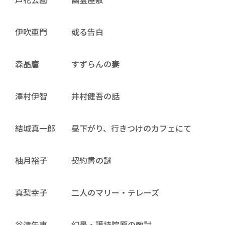
伊吹亜門 或る告白
森晶麿 すずらんの妻
澤村伊智 井村健吾の話
結城真一郎 昼下がり、行きつけのカフェにて
柚月裕子 契約書の謎
真梨幸子 二人のマリー・テレーズ
谷津矢車 幻景・護持院原の敵討