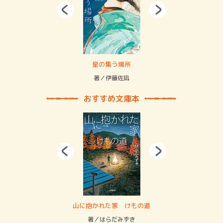
 二重拘束の…
星の集う場所
記憶
緒
著／伊藤佐凪
著／
おすすめ文庫本
・システム
山に抱かれた家 けもの道
神
イン…
著／はらだみずき
著