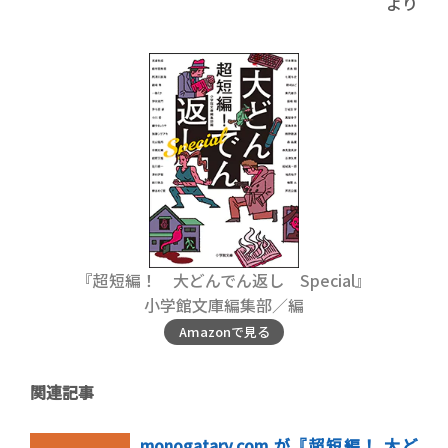
より
『超短編！ 大どんでん返し Special』
小学館文庫編集部／編
Amazonで見る
関連記事
monogatary.com が『超短編！ 大ど