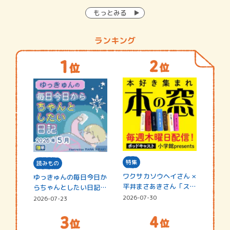
もっとみる
ランキング
特集
読みもの
ワクサカソウヘイさん ×
ゆっきゅんの毎日今日か
平井まさあきさん「スペ
らちゃんとしたい日記
シャ…
☆202…
2026-07-30
2026-07-23