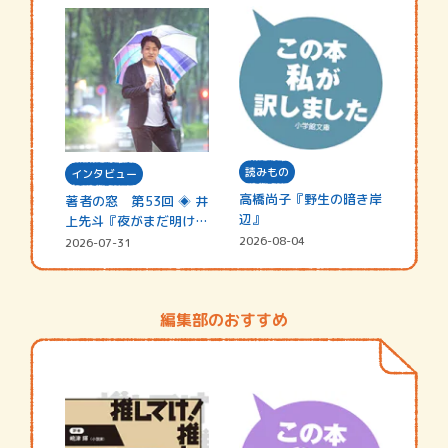
読みもの
インタビュー
高橋尚子『野生の暗き岸
著者の窓 第53回 ◈ 井
辺』
上先斗『夜がまだ明けな
い』
2026-08-04
2026-07-31
編集部のおすすめ