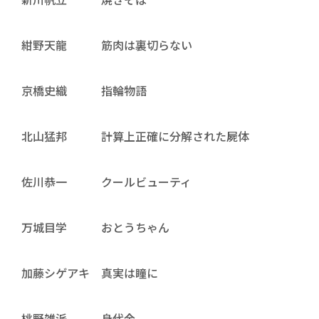
紺野天龍 筋肉は裏切らない
京橋史織 指輪物語
北山猛邦 計算上正確に分解された屍体
佐川恭一 クールビューティ
万城目学 おとうちゃん
加藤シゲアキ 真実は瞳に
桃野雑派 身代金