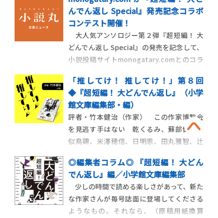
んでん返し Special』発売記念コラボ
コンテスト開催！
大人気アンソロジー第２弾『超短編！ 大
どんでん返し Special』の発売を記念して、
小説投稿サイトmonogatary.comとのコラ
ボコンテストを開催することになりまし
「推してけ！ 推してけ！」第８回
た。monogatary.comは、毎⽇運営より出
◆『超短編！ 大どんでん返し』（小学
される「お題」へ⾃由に「物語」を投稿で
館文庫編集部・編）
き、それに対して挿絵やコメントをつける
評者・竹本健治（作家） この作家博覧会
など様々なリアクショ
を見逃す手はない 乾くるみ、蘇部健一、
似鳥鶏、米澤穂信、日明恩、田丸雅智、辻
真先、井上真偽、東川篤哉、葉真中顕、法
◎編集者コラム◎ 『超短編！ 大どん
月綸太郎、呉勝浩、翔田寛、下村敦史、上
でん返し』編／小学館文庫編集部
田早夕里、白井智之、西澤保彦、恩田陸、
少しの時間で読める楽しさがあって、新た
深緑野分、大山誠一郎、青崎有吾、青柳碧
な作家さんが毎号誌面に登場してくださる
人、伽古屋圭市、柳広司、北村薫、夏川草
ようなもの。それなら、（原稿用紙換算
介、乙一、