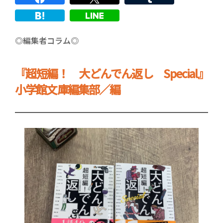
◎編集者コラム◎
『超短編！ 大どんでん返し Special』
小学館文庫編集部／編