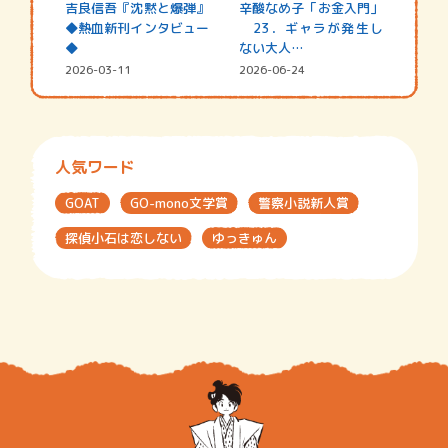
吉良信吾『沈黙と爆弾』
辛酸なめ子「お金入門」
◆熱血新刊インタビュー
23．ギャラが発生し
◆
ない大人…
2026-03-11
2026-06-24
人気ワード
GOAT
GO-mono文学賞
警察小説新人賞
探偵小石は恋しない
ゆっきゅん