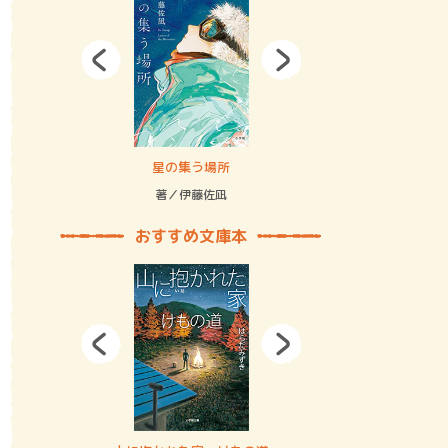
拘束の…
星の集う場所
記憶とツリ
著／伊藤佐凪
著／何 致
おすすめ文庫本