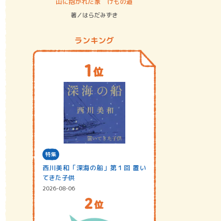
ステム
山に抱かれた家 けもの道
神無島
著／はらだみずき
著／あさ
ランキング
特集
西川美和「深海の船」第１回 置い
てきた子供
2026-08-06