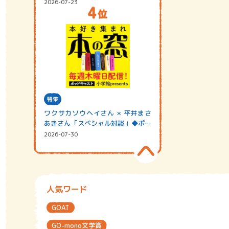
2026-07-23
特集
ワクサカソウヘイさん × 平井まさ
あきさん「スペシャル対談」◆ポッ
ドキャスト…
2026-07-30
人気ワード
GOAT
GO-mono文学賞