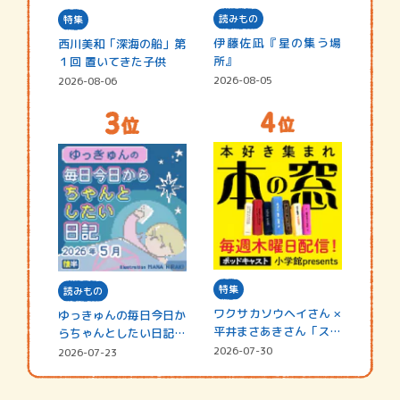
読みもの
特集
伊藤佐凪『星の集う場
西川美和「深海の船」第
所』
１回 置いてきた子供
2026-08-05
2026-08-06
特集
読みもの
ワクサカソウヘイさん ×
ゆっきゅんの毎日今日か
平井まさあきさん「スペ
らちゃんとしたい日記
シャ…
☆202…
2026-07-30
2026-07-23