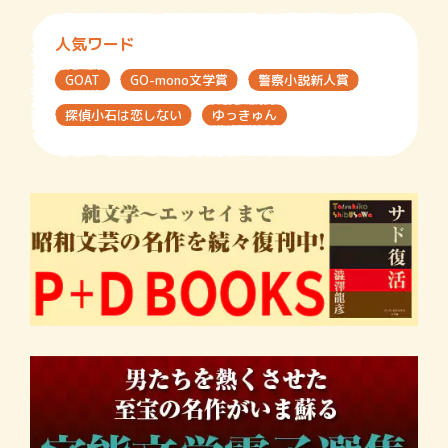
人気ワード
GOAT
GO-mono文学賞
警察小説新人賞
探偵小石は恋しない
ゆっきゅん