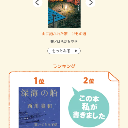
・システム
山に抱かれた家 けもの道
神
イン…
著／はらだみずき
著
もっとみる
ランキング