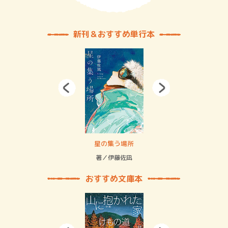
新刊＆おすすめ単行本
 二重拘束の…
星の集う場所
記憶
緒
著／伊藤佐凪
著／
おすすめ文庫本