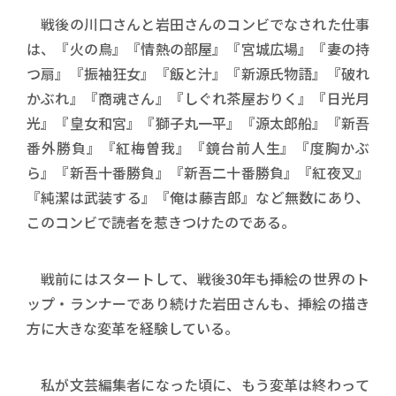
戦後の川口さんと岩田さんのコンビでなされた仕事
は、『火の鳥』『情熱の部屋』『宮城広場』『妻の持
つ扇』『振袖狂女』『飯と汁』『新源氏物語』『破れ
かぶれ』『商魂さん』『しぐれ茶屋おりく』『日光月
光』『皇女和宮』『獅子丸一平』『源太郎船』『新吾
番外勝負』『紅梅曽我』『鏡台前人生』『度胸かぶ
ら』『新吾十番勝負』『新吾二十番勝負』『紅夜叉』
『純潔は武装する』『俺は藤吉郎』など無数にあり、
このコンビで読者を惹きつけたのである。
戦前にはスタートして、戦後30年も挿絵の世界のト
ップ・ランナーであり続けた岩田さんも、挿絵の描き
方に大きな変革を経験している。
私が文芸編集者になった頃に、もう変革は終わって