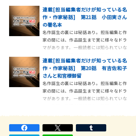
い、作家の素顔が垣間見える裏話などをお
連載[担当編集者だけが知っている名
伝えする連載の第22回目です。今回は、著
作・作家秘話] 第21話 小田実さん
者にとって特別な、そして少し不思議な縁
の署名本
を感じる仕事を共にした、新井満さんにつ
名作誕生の裏には秘話あり。担当編集と作
いての秘話を紹介します。あの有名な大ヒ
家の間には、作品誕生まで実に様々なドラ
ット曲、『千の
マがあります。一般読者には知られていな
い、作家の素顔が垣間見える裏話などをお
連載[担当編集者だけが知っている名
伝えする連載の第21回目です。今回は、著
作・作家秘話] 第20話 有吉佐和子
者にとって思い出深い仕事を共にした作
さんと和宮様御留
家・小田実さんについての、とっておきの
名作誕生の裏には秘話あり。担当編集と作
秘話を紹介します。ベストセラーを生み出
家の間には、作品誕生まで実に様々なドラ
すに至ったエピソ
マがあります。一般読者には知られていな
い、作家の素顔が垣間見える裏話などをお
伝えする連載の第20回目です。今回は、大
ベストセラー『恍惚の人』の著者・有吉佐
和子さんとの秘話。『和宮様御留』が執筆