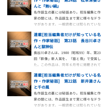
作・作家秘話] 第24話 松本清張さ
んと『熱い絹』
名作誕生の裏には秘話あり。担当編集と作
家の間には、作品誕生まで実に様々なドラ
マがあります。一般読者には知られていな
い、作家の素顔が垣間見える裏話などをお
連載[担当編集者だけが知っている名
伝えする連載の第24回目です。今回は、偉
作・作家秘話] 第23話 長谷川卓さ
大で著名な作家の作品だからこその、謎に
んと獄神伝
包まれた出版までの運命にまつわるエピソ
長谷川卓さんは、1980（昭和55）年、第23
ードを紹介します。担当編集者ならではの
回「群像」新人賞を、『昼と夜』で受賞し
感性で捉えた、
た。この作品は、同年６月号に掲載されて
いる。この年の新人賞の選考委員は、佐々
連載[担当編集者だけが知っている名
木基一さん、佐田稲子さん、島尾敏雄さ
作・作家秘話] 第22話 新井満さん
ん、丸谷才一さん、それに吉行淳之介さん
と千の風
の５人であった。この選考委員すべてが、
名作誕生の裏には秘話あり。担当編集と作
選評の中で、「昨年、一昨年にくらべて少
家の間には、作品誕生まで実に様々なドラ
し低調のよ
マがあります。一般読者には知られていな