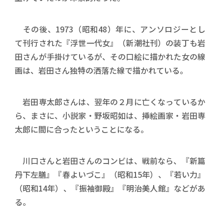
その後、1973（昭和48）年に、アンソロジーとし
て刊行された『浮世一代女』（新潮社刊）の装丁も岩
田さんが手掛けているが、その口絵に描かれた女の線
画は、岩田さん独特の洒落た線で描かれている。
岩田専太郎さんは、翌年の２月に亡くなっているか
ら、まさに、小説家・野坂昭如は、挿絵画家・岩田専
太郎に間に合ったということになる。
川口さんと岩田さんのコンビは、戦前なら、『新篇
丹下左膳』『春よいづこ』（昭和15年）、『若い力』
（昭和14年）、『振袖御殿』『明治美人館』などがあ
る。