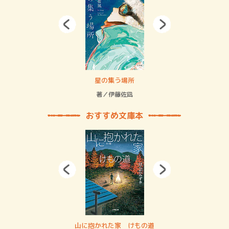
賞金稼ぎスリーサム！ 二重拘束の…
星の集う場所
記憶
緒
著／伊藤佐凪
著／
おすすめ文庫本
・システム
山に抱かれた家 けもの道
神