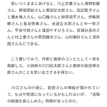
思いつくままにあげると、川上宗薫さんと濱野彰親
さん、野坂昭如さんと黒田征太郎さん、田辺聖子さん
と灘本唯人さん、山口瞳さんと柳原良平さん、伊集院
靜さんと長友啓典さん、池波正太郎さんと中一弥さ
ん、平岩弓枝さんと蓬田やすひろさん、宮城谷昌光さ
んと村上豊さんか原田維夫さん、山村美紗さんと深井
国さんなどである。
こう書いてみて、作家と画家のコンビとして一世を
風靡した、小説家の川口松太郎さんと画家の岩田専太
郎さんのことを思い出さざるを得ない。
川口さんの小説に、岩田さんの挿絵が描かれてい
て、もはや死語になっているかもしれないが、「洛陽
の紙価を高らしめた」時期があったのだ。