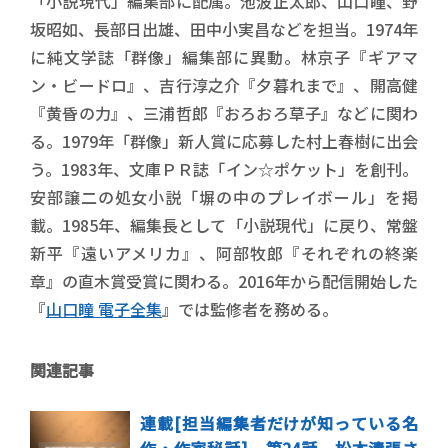
「小説現代」編集部に配属。池波正太郎、山口瞳、野
坂昭如、長部日出雄、田中小実昌などを担当。1974年
に純文学誌「群像」編集部に異動。林京子『ギアマ
ン・ビードロ』、吉行淳之介『夕暮れまで』、開高健
『黄昏の力』、三浦哲郎『おろおろ草子』などに関わ
る。1979年「群像」新人賞に応募した村上春樹に出会
う。1983年、文庫ＰＲ誌「イン☆ポケット」を創刊。
安部譲二の処女小説「塀の中のプレイボール」を掲
載。1985年、編集長として「小説現代」に戻り、常盤
新平『遠いアメリカ』、阿部牧郎『それぞれの終楽
章』の直木賞受賞に関わる。2016年から配信開始した
『
山口瞳 電子全集
』では監修者を務める。
関連記事
連載[担当編集者だけが知っている名