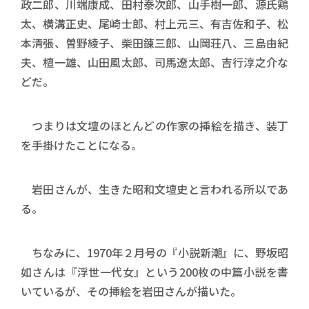
政二郎、川端康成、田村泰次郎、山手樹一郎、源氏鶏
太、横溝正史、尾崎士郎、村上元三、有吉佐和子、松
本清張、曽野綾子、柴田錬三郎、山岡荘八、三島由紀
夫、檀一雄、山田風太郎、司馬遼太郎、吉行淳之介な
どだ。
つまりは文壇のほとんどの作家の挿絵を描き、装丁
を手掛けたことになる。
岩田さんが、生きた昭和文壇史と言われる所以であ
る。
ちなみに、1970年２月号の『小説新潮』に、野坂昭
如さんは『浮世一代女』という200枚の中篇小説を書
いているが、その挿絵を岩田さんが描いた。