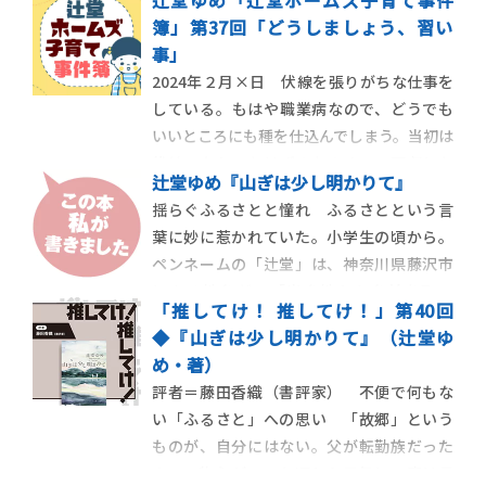
辻堂ゆめ「辻堂ホームズ子育て事件
保育園に通い始めてから、早１年になる。
簿」第37回「どうしましょう、習い
私の職業が「執筆業」であることについて
事」
は、入園前面談の時点で明かしていた。
2024年２月×日 伏線を張りがちな仕事を
「お母さん、お仕事は？」「ええと、文章
している。もはや職業病なので、どうでも
を書く仕事で
いいところにも種を仕込んでしまう。当初は
伏線でなかったはずのものまで、回収した
辻堂ゆめ『山ぎは少し明かりて』
くなる。前回のエッセイで、過去に妊娠し
揺らぐふるさとと憧れ ふるさとという言
た際のつわりについて書いた。その際に、
葉に妙に惹かれていた。小学生の頃から。
こんな表現を挿入した。『限界がきて、ソ
ペンネームの「辻堂」は、神奈川県藤沢市
ファに倒れ伏す。そこへ子どもがダイ
にある地名だ。「出身地から名前を取っ
ブ！ とっさに
「推してけ！ 推してけ！」第40回
た」と取材などではよく説明する。父は横
◆『山ぎは少し明かりて』（辻堂ゆ
浜生まれ、辻堂育ち。母も神奈川育ち。つ
め・著）
まり私は二世だ。だけど０歳から９歳ま
評者＝藤田香織（書評家） 不便で何もな
で、父の転勤の都合で、私は茨城県水戸市で
い「ふるさと」への思い 「故郷」という
育った。偕楽園の梅
ものが、自分にはない。父が転勤族だった
ので、物心がついた頃から三年に一度は見