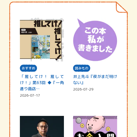
おすすめ
読みもの
「推してけ！ 推して
井上先斗『夜がまだ明け
け！」第63回 ◆『一角
ない』
通り商店…
2026-07-29
2026-07-17