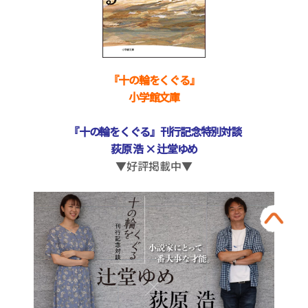
『十の輪をくぐる』
小学館文庫
『十の輪をくぐる』刊行記念特別対談
荻原 浩 × 辻堂ゆめ
▼好評掲載中▼