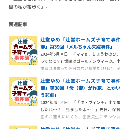
目の私が夜歩く』。
関連記事
辻堂ゆめ「辻堂ホームズ子育て事件
簿」第39回「メルちゃん失踪事件」
2024年5月×日 「ママぁ、しょうわのひ、
ってなに？」世間はゴールデンウィーク。小
説家は決まった休日のない稼業だけれど、子
どもたちが幼稚園や保育園に通っている以
辻堂ゆめ「辻堂ホームズ子育て事件
上、連休はカレンダーどおりに訪れる。
簿」第38回「母（妻）が作家、とかい
「昭和天皇、っていう人のお誕生日だよ」
う悲劇」
「しょうわてんのう、ってだれ？」「偉い
2024年4月×日 「『ダ・ヴィンチ』出てま
人だよ。だから幼稚園がお休みになるんだ
したね～！ 見ましたよ～！」先日、保育
よ」「ふ
園のお迎えにいくと、園長先生にテンショ
ン高く声をかけられた。現在２歳の息子が