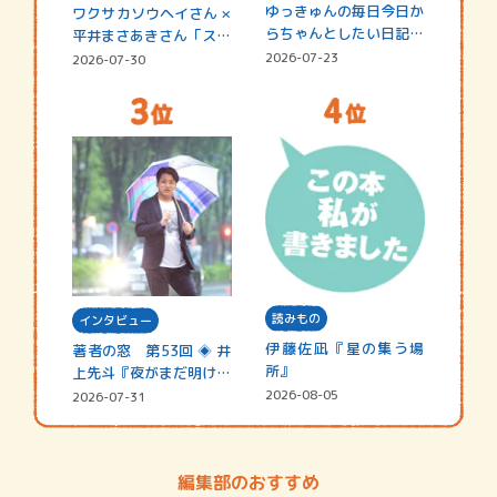
ゆっきゅんの毎日今日か
ワクサカソウヘイさん ×
らちゃんとしたい日記
平井まさあきさん「スペ
☆202…
シャ…
2026-07-23
2026-07-30
読みもの
インタビュー
伊藤佐凪『星の集う場
著者の窓 第53回 ◈ 井
所』
上先斗『夜がまだ明けな
い』
2026-08-05
2026-07-31
編集部のおすすめ