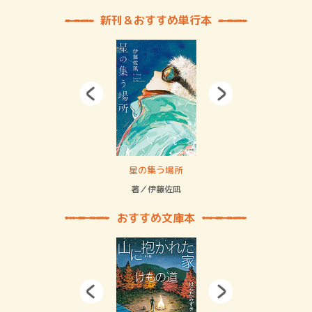
新刊＆おすすめ単行本
 二重拘束の…
星の集う場所
記憶
緒
著／伊藤佐凪
著／
おすすめ文庫本