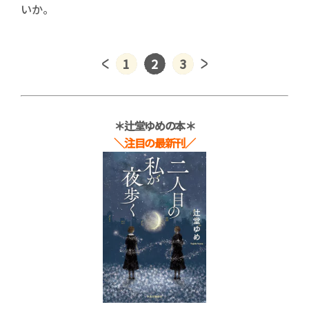
いか。
1
2
3
＊辻堂ゆめの本＊
＼注目の最新刊／