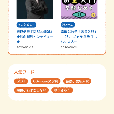
インタビュー
読みもの
吉良信吾『沈黙と爆弾』
辛酸なめ子「お金入門」
◆熱血新刊インタビュー
23．ギャラが発生し
◆
ない大人…
2026-03-11
2026-06-24
人気ワード
GOAT
GO-mono文学賞
警察小説新人賞
探偵小石は恋しない
ゆっきゅん