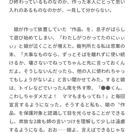
び終わっているものなのか、作った本人にとって思い
入れのあるものなのかが、一見して分からない。
娘が作って放置していた〝作品〟を、息子がばらし
て遊び始めてしまい、「わたしがつかってたのにぃぃ
ぃ」と娘が泣くことが増えた。裁判所たる私は思案の
末、「大事なものなら、ずっとそばを離れずに使い続
けるか、壊さないでねってちゃんと先に言っておくん
だよ。そうしないんだったら、他の人に使われちゃっ
てもしょうがないよ」と言い聞かせてみた。すると娘
は、トイレなどでいったん席を外す際、「●●くん、
こわしちゃダメだよ！ ママもまもってね！」と毎回
宣言するようになった。そうすると私も、娘の〝作
品〟を保護対象と認識して目を光らせることができる
し、奔放な2歳も姉の言いつけを理解して少しは遠慮
するようになる。おお……娘よ、言えばできるじゃな