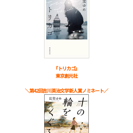
『トリカゴ』
東京創元社
＼第42回吉川英治文学新人賞ノミネート／