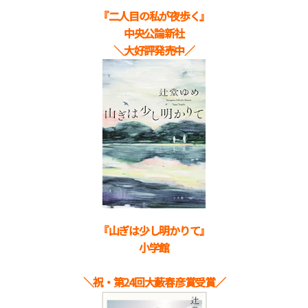
『二人目の私が夜歩く
』
中央公論新社
＼大好評発売中／
『山ぎは少し明かりて
』
小学館
＼祝・第24回大藪春彦賞受賞／