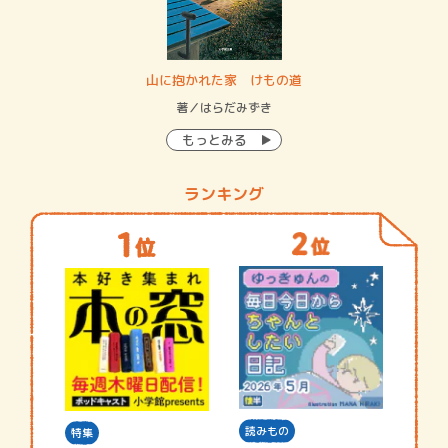
・システム
山に抱かれた家 けもの道
神
イン…
著／はらだみずき
著
もっとみる
ランキング
読みもの
特集