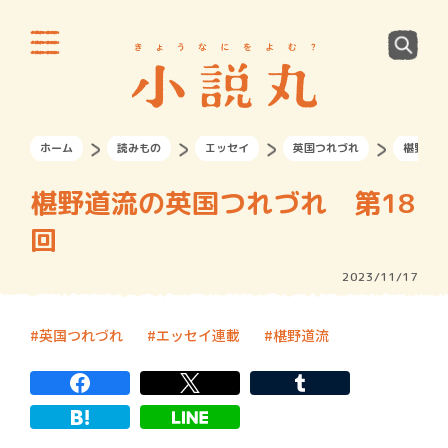
ホーム
読みもの
エッセイ
英国つれづれ
椹野道流
椹野道流の英国つれづれ 第18
回
2023/11/17
英国つれづれ
エッセイ連載
椹野道流