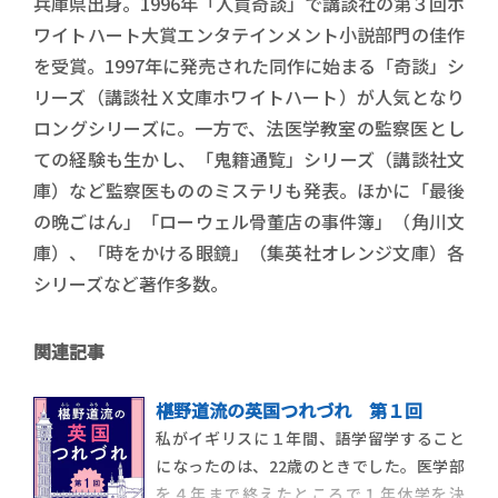
兵庫県出身。1996年「人買奇談」で講談社の第３回ホ
ワイトハート大賞エンタテインメント小説部門の佳作
を受賞。1997年に発売された同作に始まる「奇談」シ
リーズ（講談社Ｘ文庫ホワイトハート）が人気となり
ロングシリーズに。一方で、法医学教室の監察医とし
ての経験も生かし、「鬼籍通覧」シリーズ（講談社文
庫）など監察医もののミステリも発表。ほかに「最後
の晩ごはん」「ローウェル骨董店の事件簿」（角川文
庫）、「時をかける眼鏡」（集英社オレンジ文庫）各
シリーズなど著作多数。
関連記事
椹野道流の英国つれづれ 第１回
私がイギリスに１年間、語学留学すること
になったのは、22歳のときでした。医学部
を４年まで終えたところで１年休学を決