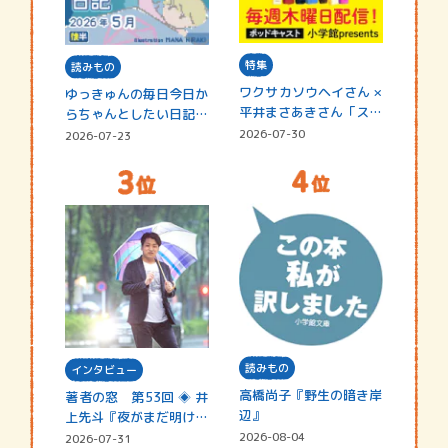
特集
読みもの
ワクサカソウヘイさん ×
ゆっきゅんの毎日今日か
平井まさあきさん「スペ
らちゃんとしたい日記
シャ…
☆202…
2026-07-30
2026-07-23
読みもの
インタビュー
高橋尚子『野生の暗き岸
著者の窓 第53回 ◈ 井
辺』
上先斗『夜がまだ明けな
い』
2026-08-04
2026-07-31