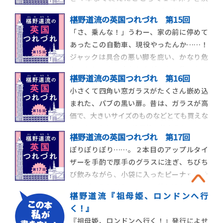
め、それまでちまちまアルバイトで貯めた
椹野道流の英国つれづれ 第15回
お金をかき集め、現地の語学学校と連絡を
「さ、乗んな！」うわー、家の前に停めて
取って入学を決め、飛行機のチケットを往
あったこの自動車、現役やったんか……！
復分押さえ（当時は、帰りのチケットを前
ジャックは具合の悪い脚を庇い、かなり危
払いで持っている、つまりちゃんと帰国す
なっかしい歩き方をしながらも、私のため
る意思があると表
椹野道流の英国つれづれ 第16回
に自動車の助手席のドアを開けてくれま
小さくて四角い窓ガラスがたくさん嵌め込
す。 おおー、ナチュラルにジェントルマー
まれた、パブの黒い扉。昔は、ガラスが高
ン。お礼を言って、でも私は座る前に、自動
価で、大きいサイズのものなどとても買えな
車をしげしげと観察してしまいました。イ
かったそうなので、格子状の枠を作り、そこ
ギリスの自動車
椹野道流の英国つれづれ 第17回
に小さいガラスをズラリと嵌めるのが一般
ぽりぽりぽり……。２本目のアップルタイ
的だったのでしょう。その扉の向こうに
ザーを手酌で厚手のグラスに注ぎ、ちびち
は、うっすらと霧がかかっていました。い
び飲みながら、小袋に入ったピーナッツを
え、それは霧ではなく、煙草の煙でした。
１粒ずつ取りだしては口に放り込む。パブ
今でこそ、イギ
椹野道流『祖母姫、ロンドンへ行
で席に着いてからおそらく１時間近くは経
く！』
ったでしょう。その間、私がやり続けてい
『祖母姫、ロンドンへ行く！』発行によせ