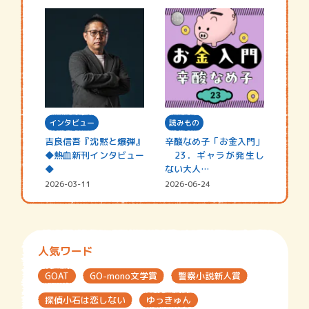
インタビュー
読みもの
吉良信吾『沈黙と爆弾』
辛酸なめ子「お金入門」
◆熱血新刊インタビュー
23．ギャラが発生し
◆
ない大人…
2026-03-11
2026-06-24
人気ワード
GOAT
GO-mono文学賞
警察小説新人賞
探偵小石は恋しない
ゆっきゅん