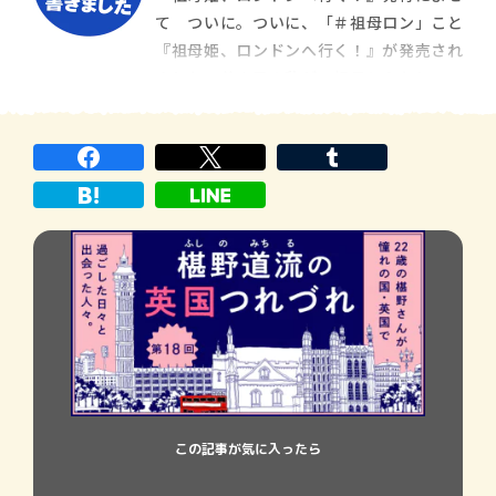
るのはそれだけ。実にシンプルです。アップ
て ついに。ついに、「＃祖母ロン」こと
ルタイザーは冷蔵庫から登場したものの、
『祖母姫、ロンドンへ行く！』が発売され
日本で供される
ました！若き日の私が、祖母とふたりでロ
ンドンを旅したときの、珍道中の記録で
す。そもそものきっかけは、「ステキブンゲ
イ」さんのウェブサイトで、エッセイの連
載コーナーをいただいたこと。ずっとエッ
セイを書きたいと
この記事が気に入ったら