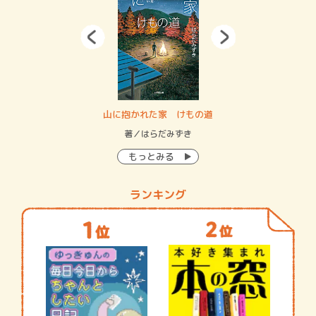
・システム
山に抱かれた家 けもの道
神
イン…
著／はらだみずき
著
もっとみる
ランキング