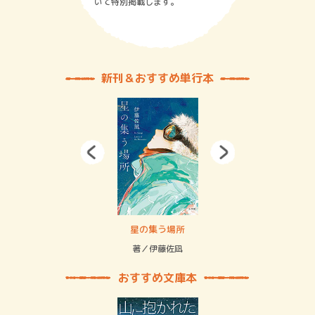
いて特別掲載します。
新刊＆おすすめ単行本
 二重拘束の…
星の集う場所
記憶
緒
著／伊藤佐凪
著／
おすすめ文庫本