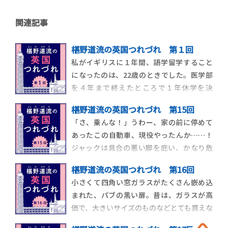
関連記事
椹野道流の英国つれづれ 第１回
私がイギリスに１年間、語学留学すること
になったのは、22歳のときでした。医学部
を４年まで終えたところで１年休学を決
め、それまでちまちまアルバイトで貯めた
椹野道流の英国つれづれ 第15回
お金をかき集め、現地の語学学校と連絡を
「さ、乗んな！」うわー、家の前に停めて
取って入学を決め、飛行機のチケットを往
あったこの自動車、現役やったんか……！
復分押さえ（当時は、帰りのチケットを前
ジャックは具合の悪い脚を庇い、かなり危
払いで持っている、つまりちゃんと帰国す
なっかしい歩き方をしながらも、私のため
る意思があると表
椹野道流の英国つれづれ 第16回
に自動車の助手席のドアを開けてくれま
小さくて四角い窓ガラスがたくさん嵌め込
す。 おおー、ナチュラルにジェントルマー
まれた、パブの黒い扉。昔は、ガラスが高
ン。お礼を言って、でも私は座る前に、自動
価で、大きいサイズのものなどとても買えな
車をしげしげと観察してしまいました。イ
かったそうなので、格子状の枠を作り、そこ
ギリスの自動車