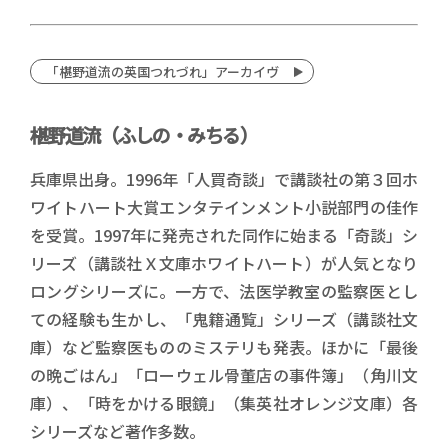
「椹野道流の英国つれづれ」アーカイヴ
椹野道流（ふしの・みちる）
兵庫県出身。1996年「人買奇談」で講談社の第３回ホ
ワイトハート大賞エンタテインメント小説部門の佳作
を受賞。1997年に発売された同作に始まる「奇談」シ
リーズ（講談社Ｘ文庫ホワイトハート）が人気となり
ロングシリーズに。一方で、法医学教室の監察医とし
ての経験も生かし、「鬼籍通覧」シリーズ（講談社文
庫）など監察医もののミステリも発表。ほかに「最後
の晩ごはん」「ローウェル骨董店の事件簿」（角川文
庫）、「時をかける眼鏡」（集英社オレンジ文庫）各
シリーズなど著作多数。