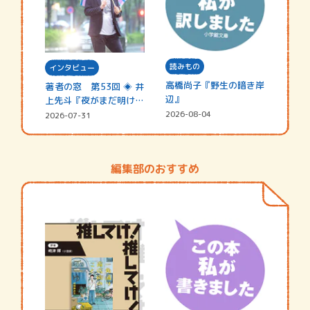
読みもの
インタビュー
高橋尚子『野生の暗き岸
著者の窓 第53回 ◈ 井
辺』
上先斗『夜がまだ明けな
い』
2026-08-04
2026-07-31
編集部のおすすめ