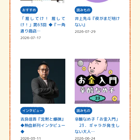
おすすめ
読みもの
「推してけ！ 推して
井上先斗『夜がまだ明け
け！」第63回 ◆『一角
ない』
通り商店…
2026-07-29
2026-07-17
インタビュー
読みもの
吉良信吾『沈黙と爆弾』
辛酸なめ子「お金入門」
◆熱血新刊インタビュー
23．ギャラが発生し
◆
ない大人…
2026-03-11
2026-06-24