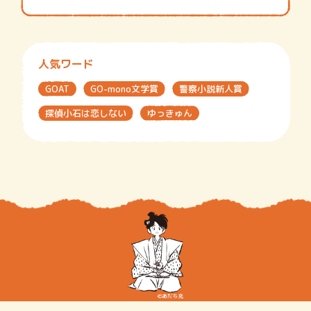
人気ワード
GOAT
GO-mono文学賞
警察小説新人賞
探偵小石は恋しない
ゆっきゅん