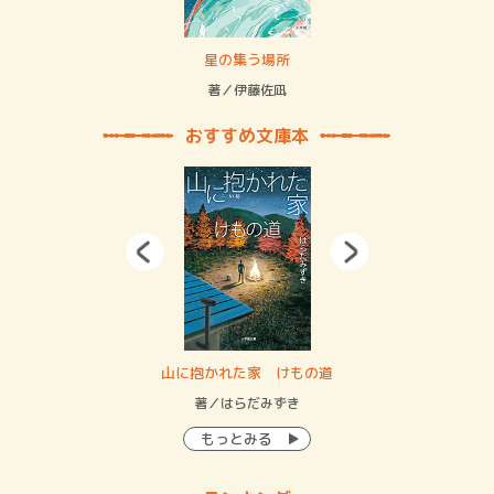
 二重拘束の…
星の集う場所
記憶
緒
著／伊藤佐凪
著／
おすすめ文庫本
・システム
山に抱かれた家 けもの道
神
イン…
著／はらだみずき
著
もっとみる