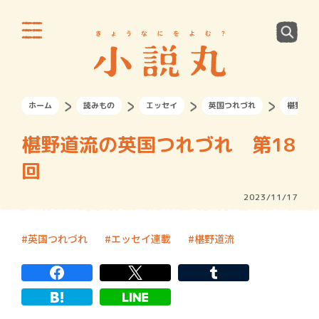
ホーム
読みもの
エッセイ
英国つれづれ
椹野道流
椹野道流の英国つれづれ 第18
回
2023/11/17
英国つれづれ
エッセイ連載
椹野道流