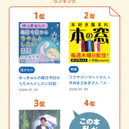
ランキング
特集
読みもの
ワクサカソウヘイさん ×
ゆっきゅんの毎日今日か
平井まさあきさん「スペ
らちゃんとしたい日記
シャ…
☆202…
2026-07-30
2026-07-23