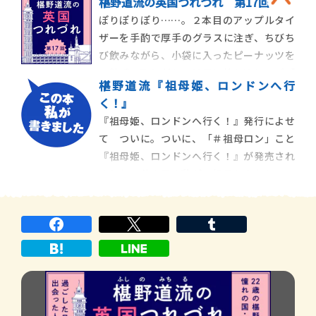
椹野道流の英国つれづれ 第17回
に小さいガラスをズラリと嵌めるのが一般
ぽりぽりぽり……。２本目のアップルタイ
的だったのでしょう。その扉の向こうに
ザーを手酌で厚手のグラスに注ぎ、ちびち
は、うっすらと霧がかかっていました。い
び飲みながら、小袋に入ったピーナッツを
え、それは霧ではなく、煙草の煙でした。
１粒ずつ取りだしては口に放り込む。パブ
今でこそ、イギ
椹野道流『祖母姫、ロンドンへ行
で席に着いてからおそらく１時間近くは経
く！』
ったでしょう。その間、私がやり続けてい
『祖母姫、ロンドンへ行く！』発行によせ
るのはそれだけ。実にシンプルです。アップ
て ついに。ついに、「＃祖母ロン」こと
ルタイザーは冷蔵庫から登場したものの、
『祖母姫、ロンドンへ行く！』が発売され
日本で供される
ました！若き日の私が、祖母とふたりでロ
ンドンを旅したときの、珍道中の記録で
す。そもそものきっかけは、「ステキブンゲ
イ」さんのウェブサイトで、エッセイの連
載コーナーをいただいたこと。ずっとエッ
セイを書きたいと