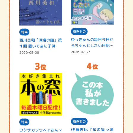
読みもの
特集
ゆっきゅんの毎日今日か
西川美和「深海の船」第
らちゃんとしたい日記
１回 置いてきた子供
☆202…
2026-07-23
2026-08-06
読みもの
特集
伊藤佐凪『星の集う場
ワクサカソウヘイさん ×