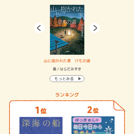
・システム
山に抱かれた家 けもの道
神
イン…
著／はらだみずき
著
もっとみる
ランキング