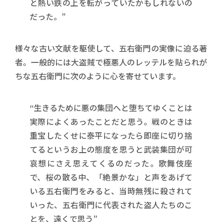
と熱い鉄の上を転がっていたかもしれないの
だった。”
様々な古い文献を駆使して、五右衛門の実像に迫る著
者。一般的には大盗賊で極悪人のレッテルを貼られが
ちな五右衛門に次のように心を寄せています。
“生きるために悪の集団へと堕ちてゆくことは
実際によくあったことだと思う。戦のときは
重宝したくせに泰平になったら即座に切り捨
てるというお上の態度を思うと武装集団が可
哀想にさえ思えてくるのだった。歌舞伎座
で、桜の散る中、「絶景かな」と声をあげて
いる五右衛門をみると、当時無残に殺されて
いった、五右衛門に代表された盗人たちのこ
とを、遠くで思う”