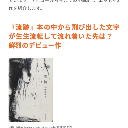
ています。デビューから今までの小説3作、エッセイ2
作を紹介します。
『流跡』――本の中から飛び出した文字
が生生流転して流れ着いた先は？
鮮烈のデビュー作
出典：https://www.amazon.co.jp/dp/4101251827/