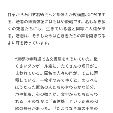
甘栗から石川五右衛門へと想像力が縦横無尽に飛躍す
る、著者の博覧強記にはもはや脱帽です。名もなき多
くの死者たちにも、生きている者と同等に人権があ
る。著者は、そうした今は亡き者たちの声を聞き取る
よい耳を持っています。
“京都の寺町通で古文書屋をのぞいていた。黴
くさいダンボール箱に、たくさんの短冊がし
まわれている。匿名の人々の声が、そこに蓄
積している。一枚ずつみてゆくと、のっぺら
ぼうだった匿名の人たちのやわらかな部分、
声や相貌、心の動きが、文字からたちあらわ
れる。そのなかに「電信機」という題詠の和
歌の短冊があった。「たよりなき海の千里の