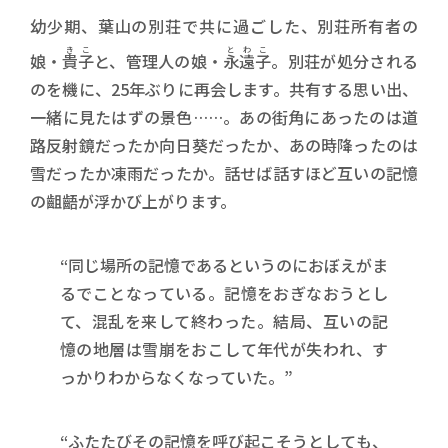
幼少期、葉山の別荘で共に過ごした、別荘所有者の
きこ
とわこ
娘・
貴子
と、管理人の娘・
永遠子
。別荘が処分される
のを機に、25年ぶりに再会します。共有する思い出、
一緒に見たはずの景色……。あの街角にあったのは道
路反射鏡だったか向日葵だったか、あの時降ったのは
雪だったか凍雨だったか。話せば話すほど互いの記憶
の齟齬が浮かび上がります。
“同じ場所の記憶であるというのにおぼえがま
るでことなっている。記憶をおぎなおうとし
て、混乱を来して終わった。結局、互いの記
憶の地層は雪崩をおこして年代が失われ、す
っかりわからなくなっていた。”
“ふたたびその記憶を呼び起こそうとしても、