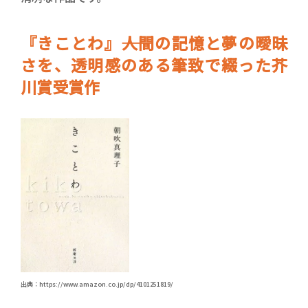
『きことわ』――人間の記憶と夢の曖昧
さを、透明感のある筆致で綴った芥
川賞受賞作
出典：https://www.amazon.co.jp/dp/4101251819/