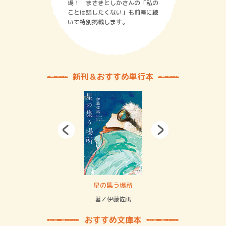
場！ まさきとしかさんの「私の
ことは話したくない」も前号に続
いて特別掲載します。
新刊＆おすすめ単行本
賞金稼ぎスリーサム！ 二重拘束の…
星の集う場所
記憶
緒
著／伊藤佐凪
著／
おすすめ文庫本