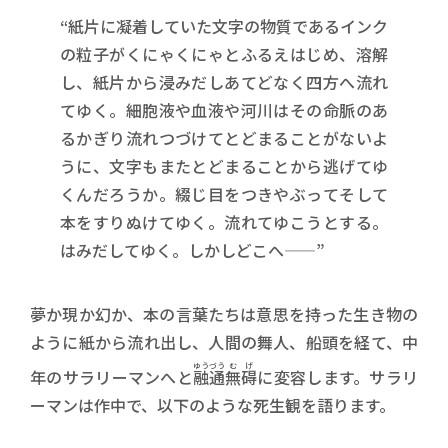
“紙片に凝着していた文字の物質であるインク
の粒子がくにゃくにゃとふるえはじめ、溶解
し、紙片から浸みだしあてどなく四方へ流れ
てゆく。細胞液や血液や河川はその命脈のあ
るかぎり流れつづけてとどまることがないよ
うに、文字もまたとどまることから逃げてゆ
くんだろうか。綴じ目をつきやぶってそして
本をすりぬけてゆく。流れてゆこうとする。
はみだしてゆく。しかしどこへ――”
夢か現か幻か、本の言葉たちは意思を持った生き物の
ように紙から流れ出し、人間の舞人、船頭を経て、中
ゆうづう
むげ
年のサラリーマンへと
融通
無碍
に変容します。サラリ
ーマンは作中で、以下のような死生観を語ります。