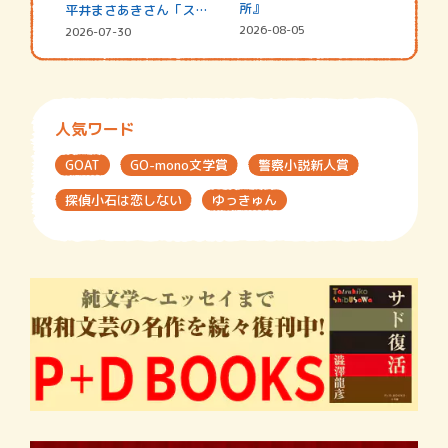
所』
平井まさあきさん「スペ
シャ…
2026-08-05
2026-07-30
人気ワード
GOAT
GO-mono文学賞
警察小説新人賞
探偵小石は恋しない
ゆっきゅん