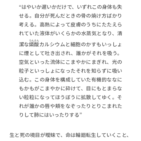
“はやいか遅いかだけで、いずれこの身体も失
せる。自分が死んだときの骨の焼け方ばかり
考える。高熱によって皮膚のうちにたたえら
れていた液体がいくらかの水蒸気となり、清
りんさん
潔な
燐酸
カルシウムと細胞のかすもいっしょ
に煙として吐き出され、誰かがそれを吸う。
空気といった流体にこまやかにまぎれ、光の
粒子といっしょになったそれを知らずに吸い
込む。この身体を構成していた有機的ななに
もかもがこまやかに砕けて、目にもとまらな
い粒粒になってほうぼうに拡散してゆく。そ
れが誰かの唇や頬をなぞったりとりこまれた
りして肺にはいったりする”
生と死の境目が曖昧で、命は輪廻転生していくこと、