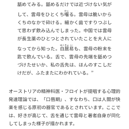
舐めてみる。舐めるだけでは近づけない気が
かじ
して、雲母をひとくち
囓
る。雲母は脆いから
くちのなかで砕ける。細かく歯ですりつぶし
て思わず飲み込んでしまった。中国では雲母
が長生薬のひとつとされていたことを大人に
はく
きょ
い
なってから知った。
白
居
易
も、雲母の粉末を
匙で飲んでいる。舌で、雲母の先端を舐めつ
づけたせいか、私の舌先は、ほんのすこしだ
けだが、ふたまたにわかれている。”
オーストリアの精神科医・フロイトが提唱する心理的
発達理論では、「口唇期」、すなわち、口は人間が快
楽を感じる原初の器官であるとされています。ここで
は、好きが高じて、舌を通じて雲母と著者自身が同化
してしまった様子が描かれます。