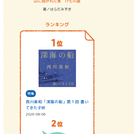
ステム
山に抱かれた家 けもの道
神無島
著／はらだみずき
著／あさ
ランキング
特集
西川美和「深海の船」第１回 置い
てきた子供
2026-08-06