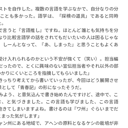
トを自作した。複数の言語を学ぶなかで、自分なりの分
ことも多かった。語学は、「探検の道具」であると同時
た。
で言うと『言語推し』ですね。ほとんど誰とも気持ちを分
なり比較言語学の話をされてもだいたいの人は困るじゃな
、しーんとなって、『あ、しまった』と思うこともよくあ
け入れられるのかという不安が強くて（笑い）。担当編
だったので、とくに興味のない宣伝担当者やそれ以外の部
わかりにくいところを指摘してもらいました」
っちり考えてから書いていったが、今回はどう展開させ
果として「青春記」の形になったそうだ。
みよう、と意気込んで書き始めたんですけど、途中で、こ
な、と気づきました。この言語も学びました、この言語
飽きてしまいますよね。書けるのは『ワ州』ぐらいまでだ
とまった気がします」
ン州にある地域で、アへンの原料となるケシの栽培が非