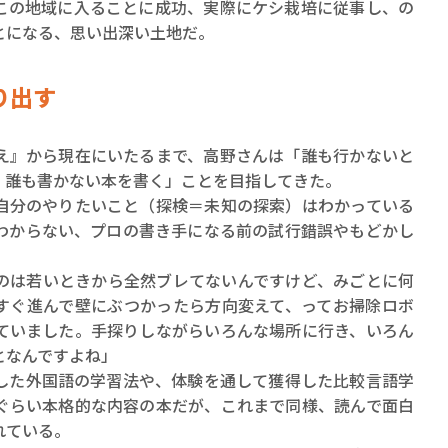
この地域に入ることに成功、実際にケシ栽培に従事し、の
とになる、思い出深い土地だ。
り出す
』から現在にいたるまで、高野さんは「誰も行かないと
、誰も書かない本を書く」ことを目指してきた。
自分のやりたいこと（探検＝未知の探索）はわかっている
わからない、プロの書き手になる前の試行錯誤やもどかし
のは若いときから全然ブレてないんですけど、みごとに何
すぐ進んで壁にぶつかったら方向変えて、ってお掃除ロボ
ていました。手探りしながらいろんな場所に行き、いろん
となんですよね」
た外国語の学習法や、体験を通して獲得した比較言語学
ぐらい本格的な内容の本だが、これまで同様、読んで面白
れている。