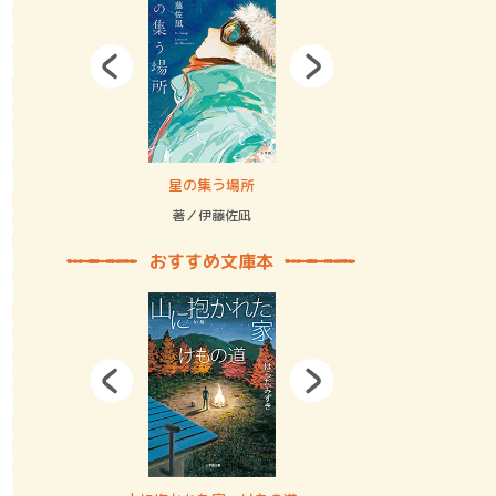
拘束の…
星の集う場所
記憶とツリ
著／伊藤佐凪
著／何 致
おすすめ文庫本