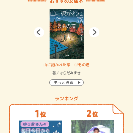
おすすめ文庫本
・システム
山に抱かれた家 けもの道
神
イン…
著／はらだみずき
著
もっとみる
ランキング