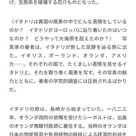
げ、生態系を破壊する厄介ものとなった。
〈イタドリは異国の風景の中でどんな表情をしている
のか？ イタドリがヨーロッパに辿り着いたのはいつ
なのか？ どうやって大海原を超えたのか？〉 写
真家の著者は、イタドリが旅した足跡を辿る旅に出
た。イギリス、ポーランド、オランダ、アメリ
カ……。それぞれの国で、たくましい表情を見せるイ
タドリと、それを取り巻く風景を写す。その写真の魅
力とともに、著者の学究的調査には圧倒されるばかり
だ。
イタドリの旅は、長崎から始まっていた。一八二三
年、オランダ政府の依嘱を受けたシーボルトは、出島
のオランダ商館付医師に着任する。当時のオランダは
日本の物産貿易や有用植物の移植による経済的利益を