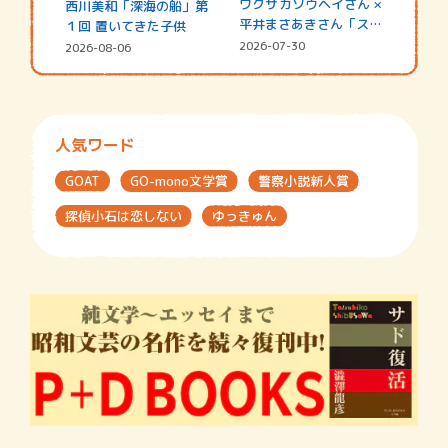
ワクサカソウヘイさん ×
西川美和「深海の船」第
平井まさあきさん「スペ
１回 置いてきた子供
シャ…
2026-07-30
2026-08-06
人気ワード
GOAT
GO-mono文学賞
警察小説新人賞
探偵小石は恋しない
ゆっきゅん