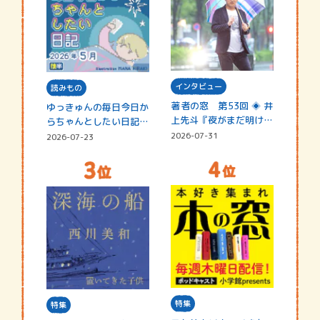
インタビュー
読みもの
著者の窓 第53回 ◈ 井
ゆっきゅんの毎日今日か
上先斗『夜がまだ明けな
らちゃんとしたい日記
い』
☆202…
2026-07-31
2026-07-23
特集
特集