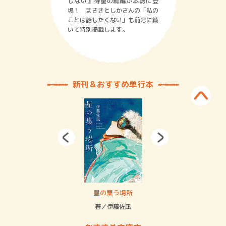
しない』待望の続編が本誌に登
場！ まさきとしかさんの「私の
ことは話したくない」も前号に続
いて特別掲載します。
新刊＆おすすめ単行本
 二重拘束の…
星の集う場所
記憶
緒
著／伊藤佐凪
著／