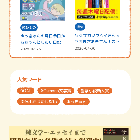
特集
読みもの
ワクサカソウヘイさん ×
ゆっきゅんの毎日今日か
平井まさあきさん「スペ
らちゃんとしたい日記
シャ…
☆202…
2026-07-30
2026-07-23
人気ワード
GOAT
GO-mono文学賞
警察小説新人賞
探偵小石は恋しない
ゆっきゅん