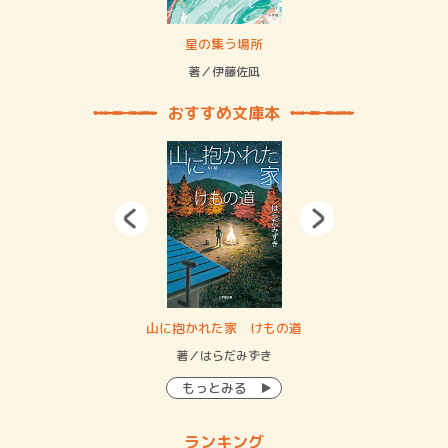
賞金稼ぎスリーサム！ 二重拘束の…
星の集う場所
記憶
緒
著／伊藤佐凪
著／
おすすめ文庫本
・システム
山に抱かれた家 けもの道
神
イン…
著／はらだみずき
著
もっとみる
ランキング