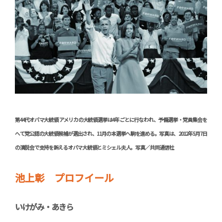
第44代オバマ大統領 アメリカの大統領選挙は4年ごとに行なわれ、予備選挙・党員集会を
へて党公認の大統領候補が選出され、11月の本選挙へ駒を進める。写真は、2012年5月7日
の演説会で支持を訴えるオバマ大統領とミシェル夫人。写真／共同通信社
池上彰 プロフイール
いけがみ・あきら