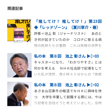
関連記事
「推してけ！ 推してけ！」第23回
◆『レッドゾーン』（夏川草介・著）
評者＝池上 彰（ジャーナリスト） あのと
き何が起きていたのか コロナに脅える病
院の医師たちの奮闘 これは医療の世界を
目指す人、必読の書だ。新型コロナウイル
私の本 第８回 池上 彰さん ▶︎▷03
ス対応のワクチン接種が進み、新型コロナ
キャスターになり、「わかりやすさ」とは
がどういうものか理解と研究が進んだ現在
何かを考える ＮＨＫ社会部で記者をして
では、恐怖心を抱く人も少なくなったが、
いた私が突然、夜８時４５分からの『首都
いまから二年前の二月は、そうではなかっ
圏ニュース』でキャスターをやれ、と言わ
た。当時、医療
私の本 第８回 池上 彰さん ▶︎▷02
れたのは３０代後半のことです。 それま
あさま山荘事件の報道でＮＨＫに興味を持
では自分で原稿を書き、リポートもしてい
つ 大学を卒業して就職する際には、やは
ましたが、初めてキャスターとして他の記
り記者を目指そうと考えていました。当時
者の原稿を読む立場になって、も […]