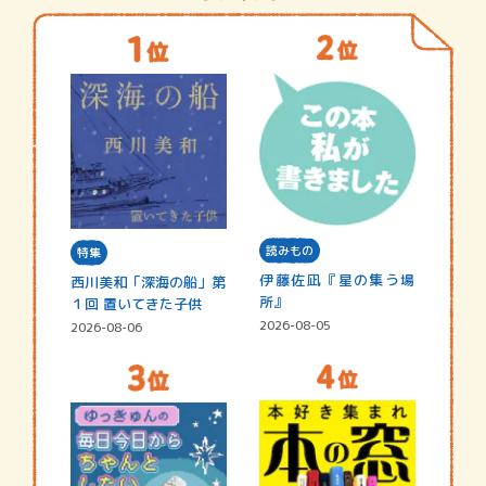
読みもの
特集
伊藤佐凪『星の集う場
西川美和「深海の船」第
所』
１回 置いてきた子供
2026-08-05
2026-08-06