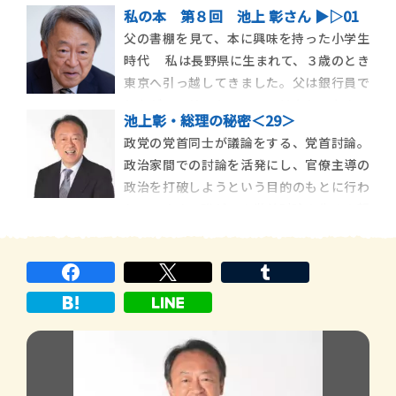
のテレビは、ＮＨＫがニュースを少しやっ
私の本 第８回 池上 彰さん ▶︎▷01
ているくらいで、民放での報道番組は皆無
父の書棚を見て、本に興味を持った小学生
といっていい状態でした。取材して、それ
時代 私は長野県に生まれて、３歳のとき
を伝えるなら新聞記者になるしかないとい
東京へ引っ越してきました。父は銀行員で
う時代だったんです。 ずっと東 […]
したが、エリートコースではなかったんで
池上彰・総理の秘密＜29＞
す。私は父が４７歳のときの子供だったの
政党の党首同士が議論をする、党首討論。
で、小学生のときには、父はすでに最初の
政治家間での討論を活発にし、官僚主導の
銀行を定年退職していました。 まだ子供
政治を打破しようという目的のもとに行わ
が小さいから、どのように生計を […]
れています。誰がこの党首討論の生みの親
なのかご存知ですか？ 国会を活性化させ
る手段として取り入れられており、現在も
続いていますが、過去にはどのようなエピ
ソードがあったのでしょうか？ 池上 […]