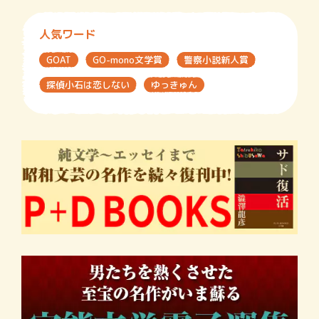
人気ワード
GOAT
GO-mono文学賞
警察小説新人賞
探偵小石は恋しない
ゆっきゅん