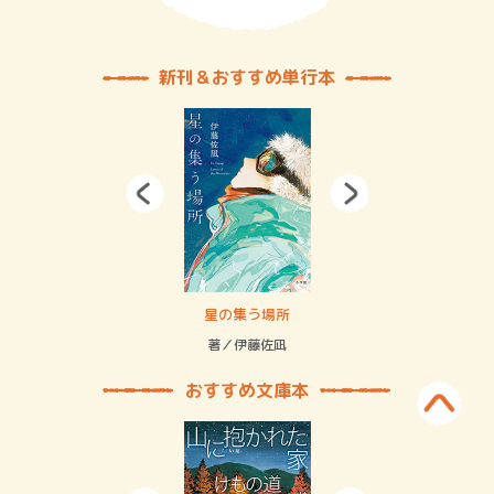
新刊＆おすすめ単行本
 二重拘束の…
星の集う場所
記憶
緒
著／伊藤佐凪
著／
おすすめ文庫本