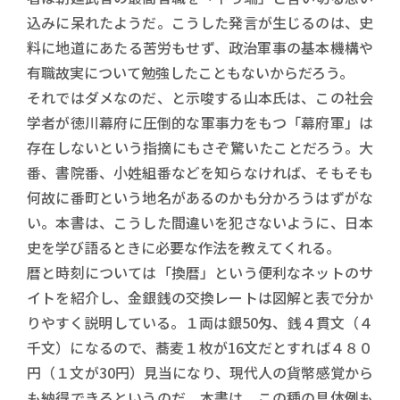
込みに呆れたようだ。こうした発言が生じるのは、史
料に地道にあたる苦労もせず、政治軍事の基本機構や
有職故実について勉強したこともないからだろう。
それではダメなのだ、と示唆する山本氏は、この社会
学者が徳川幕府に圧倒的な軍事力をもつ「幕府軍」は
存在しないという指摘にもさぞ驚いたことだろう。大
番、書院番、小姓組番などを知らなければ、そもそも
何故に番町という地名があるのかも分かろうはずがな
い。本書は、こうした間違いを犯さないように、日本
史を学び語るときに必要な作法を教えてくれる。
暦と時刻については「換暦」という便利なネットのサ
イトを紹介し、金銀銭の交換レートは図解と表で分か
りやすく説明している。１両は銀50匁、銭４貫文（４
千文）になるので、蕎麦１枚が16文だとすれば４８０
円（１文が30円）見当になり、現代人の貨幣感覚から
も納得できるというのだ。本書は、この種の具体例も