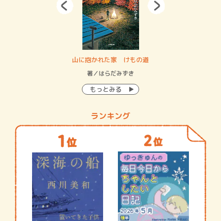
・システム
山に抱かれた家 けもの道
神
イン…
著／はらだみずき
著
もっとみる
ランキング