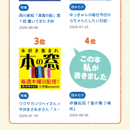
読みもの
特集
ゆっきゅんの毎日今日か
西川美和「深海の船」第
らちゃんとしたい日記
１回 置いてきた子供
☆202…
2026-07-23
2026-08-06
読みもの
特集
伊藤佐凪『星の集う場
ワクサカソウヘイさん ×
所』
平井まさあきさん「スペ
シャ…
2026-08-05
2026-07-30