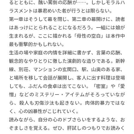
るとともに、醜い罵倒の応酬が……。しかしモラルハ
ラスメントは暴君めいた者が行うとは限らない。
第一章はそうして幕を閉じ、第二章の幕開けに、読者
はあっけにとられることになるだろう。一組には娘が
生まれるが、ここに描かれる「母性の空白」は本作中
最も衝撃的かもしれない。
生活の場や家庭の内情を詳細に書かず、言葉の応酬、
観念的なやりとりに徹した演劇的な造りである。新幹
線、別荘、マンションの玄関口、駅、山奥のある家、
と場所を移して会話が展開し、客人に出す料理は登場
しても、ふだんの食卓は出てこない。「密室」や「愛
憎」などのミステリー・アイテムがそろっていなが
ら、殺人も刃傷沙汰も起きない。肉体的暴力ではな
く、心の凶暴性がこじれていく。
読みながら、自分の心のドブさらいをするような、お
ぞましさを覚える。ぜひ、肝試しのつもりでお読みく