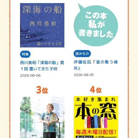
読みもの
特集
伊藤佐凪『星の集う場
西川美和「深海の船」第
所』
１回 置いてきた子供
2026-08-05
2026-08-06