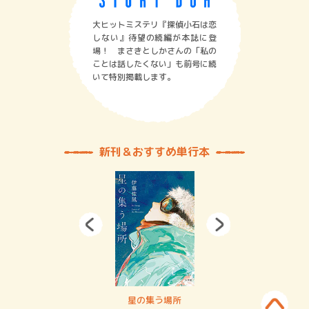
大ヒットミステリ『探偵小石は恋
しない』待望の続編が本誌に登
場！ まさきとしかさんの「私の
ことは話したくない」も前号に続
いて特別掲載します。
新刊＆おすすめ単行本
 二重拘束の…
星の集う場所
記憶