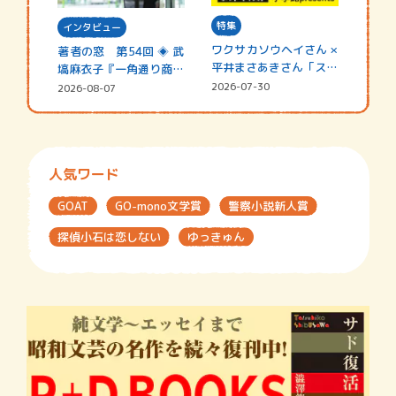
特集
インタビュー
ワクサカソウヘイさん ×
著者の窓 第54回 ◈ 武
平井まさあきさん「スペ
塙麻衣子『一角通り商店
シャ…
街の…
2026-07-30
2026-08-07
人気ワード
GOAT
GO-mono文学賞
警察小説新人賞
探偵小石は恋しない
ゆっきゅん