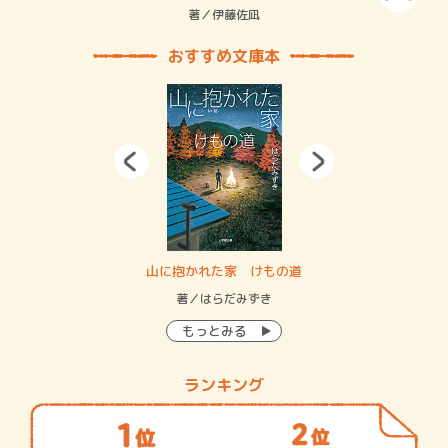
緒
著／伊藤佐凪
著／
おすすめ文庫本
・システム
山に抱かれた家 けもの道
神
イン…
著／はらだみずき
著
もっとみる
ランキング