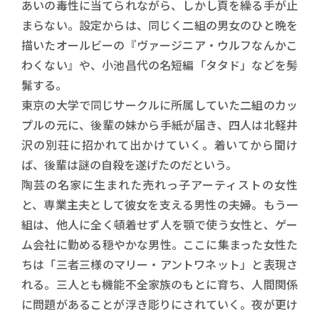
あいの毒性に当てられながら、しかし頁を繰る手が止
まらない。設定からは、同じく二組の男女のひと晩を
描いたオールビーの『ヴァージニア・ウルフなんかこ
わくない』や、小池昌代の名短編「タタド」などを髣
髴する。
東京の大学で同じサークルに所属していた二組のカッ
プルの元に、後輩の妹から手紙が届き、四人は北軽井
沢の別荘に招かれて出かけていく。着いてから聞け
ば、後輩は謎の自殺を遂げたのだという。
陶芸の名家に生まれた売れっ子アーティストの女性
と、専業主夫として彼女を支える男性の夫婦。もう一
組は、他人に全く頓着せず人を顎で使う女性と、ゲー
ム会社に勤める穏やかな男性。ここに集まった女性た
ちは「三者三様のマリー・アントワネット」と表現さ
れる。三人とも機能不全家族のもとに育ち、人間関係
に問題があることが浮き彫りにされていく。夜が更け