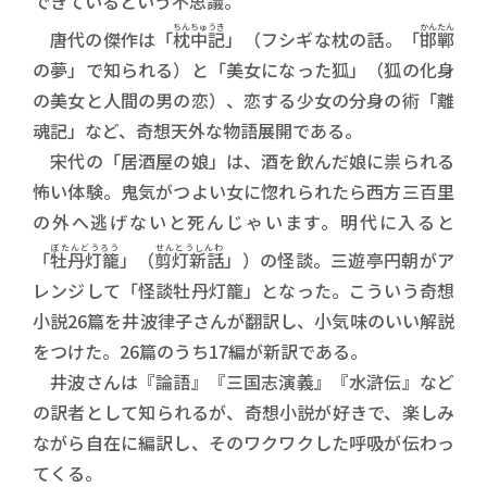
できているという不思議。
ちんちゅうき
かんたん
唐代の傑作は「
枕中記
」（フシギな枕の話。「
邯鄲
の夢」で知られる）と「美女になった狐」（狐の化身
の美女と人間の男の恋）、恋する少女の分身の術「離
魂記」など、奇想天外な物語展開である。
宋代の「居酒屋の娘」は、酒を飲んだ娘に祟られる
怖い体験。鬼気がつよい女に惚れられたら西方三百里
の外へ逃げないと死んじゃいます。明代に入ると
ぼたんどうろう
せんとうしんわ
「
牡丹灯籠
」（
剪灯新話
」）の怪談。三遊亭円朝がア
レンジして「怪談牡丹灯籠」となった。こういう奇想
小説26篇を井波律子さんが翻訳し、小気味のいい解説
をつけた。26篇のうち17編が新訳である。
井波さんは『論語』『三国志演義』『水滸伝』など
の訳者として知られるが、奇想小説が好きで、楽しみ
ながら自在に編訳し、そのワクワクした呼吸が伝わっ
てくる。