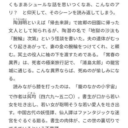
くもまあシュールな話を思いつくなあ、こんなのア
リ？ と仰天して、そのシーンを読み返してしまう。
とうえんめい
陶淵明
といえば「帰去来辞」で故郷の田園に帰った
文人として知られるが、陶潜の名で「地獄の沙汰も
『腕輪』次第」という怪談を書いた。夫の遺体がむっ
くり起きあがって、妻の金の腕輪をつけてくれ、と頼
む。冥土の役人に袖の下を渡すためである。「常春の
異界」は、死者の極楽旅行記で、「浦島太郎」の龍宮
城に通じる。こんな異界ならば、死ぬのが愉しみにな
る。
読みながら膝を打ったのは、「籠のなかの小宇宙」
ごきん
で作者は
呉均
（四六九〜五二〇）。書生が口から若い
女を吐き出し、若い女が聡明そうな若い愛人を吐き出
す。中国古代の妖怪譚、仙人譚はファンタジックな迷
宮をぐるぐる廻る。書生の肉体が、この世の裏切りで