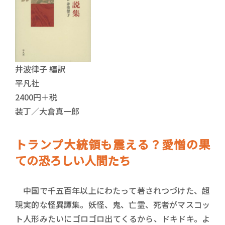
井波律子 編訳
平凡社
2400円＋税
装丁／大倉真一郎
トランプ大統領も震える？愛憎の果
ての恐ろしい人間たち
中国で千五百年以上にわたって著されつづけた、超
現実的な怪異譚集。妖怪、鬼、亡霊、死者がマスコッ
ト人形みたいにゴロゴロ出てくるから、ドキドキ。よ