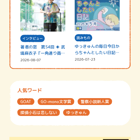
読みもの
インタビュー
ゆっきゅんの毎日今日か
著者の窓 第54回 ◈ 武
らちゃんとしたい日記
塙麻衣子『一角通り商店
☆202…
街の…
2026-07-23
2026-08-07
人気ワード
GOAT
GO-mono文学賞
警察小説新人賞
探偵小石は恋しない
ゆっきゅん