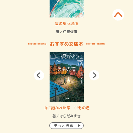
賞金稼ぎスリーサム！ 二重拘束の…
星の集う場所
記憶
緒
著／伊藤佐凪
著／
おすすめ文庫本
・システム
山に抱かれた家 けもの道
神
イン…
著／はらだみずき
著
もっとみる