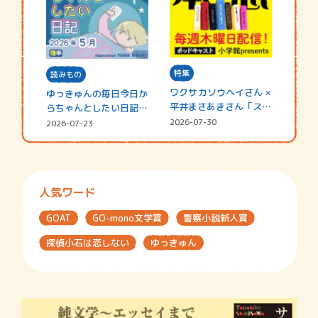
特集
読みもの
ワクサカソウヘイさん ×
ゆっきゅんの毎日今日か
平井まさあきさん「スペ
らちゃんとしたい日記
シャ…
☆202…
2026-07-30
2026-07-23
人気ワード
GOAT
GO-mono文学賞
警察小説新人賞
探偵小石は恋しない
ゆっきゅん