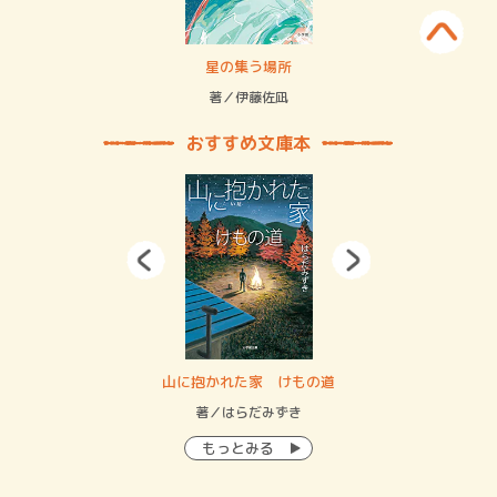
 二重拘束の…
星の集う場所
記憶
緒
著／伊藤佐凪
著／
おすすめ文庫本
・システム
山に抱かれた家 けもの道
神
イン…
著／はらだみずき
著
もっとみる