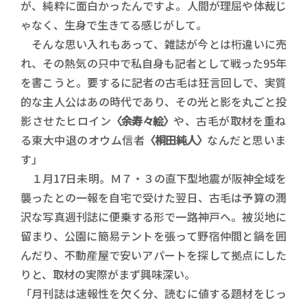
が、純粋に面白かったんですよ。人間が理屈や体裁じ
ゃなく、生身で生きてる感じがして。
そんな思い入れもあって、雑誌が今とは桁違いに売
れ、その熱気の只中で私自身も記者として戦った95年
を書こうと。要するに記者の古毛は狂言回しで、実質
的な主人公はあの時代であり、その光と影を丸ごと投
影させたヒロイン
〈余寿々絵〉
や、古毛が取材を重ね
る東大中退のオウム信者
〈桐田純人〉
なんだと思いま
す」
１月17日未明。Ｍ７・３の直下型地震が阪神全域を
襲ったとの一報を自宅で受けた翌日、古毛は予算の潤
沢な写真週刊誌に便乗する形で一路神戸へ。被災地に
留まり、公園に簡易テントを張って野宿仲間と鍋を囲
んだり、不動産屋で安いアパートを探して拠点にした
りと、取材の実際がまず興味深い。
「月刊誌は速報性を欠く分、読むに値する題材をじっ