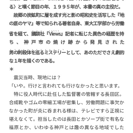
る〉と嘆く節目の年、１９９５年が、本書の真の主役だ。
故郷の炭鉱町に層を成す光と影の昭和史を活写した『地
の底のヤマ』等で知られる著者自身、東大工学部から労働
、、、
、、、、、
省を経て、
講談社
『
Views
』記者に転じた異色の経歴を持
ち、神戸市の焼け跡から発見された
、、、、、、、、、、、、、
男の刺殺体を巡るミステリー
として、あのただでさえ劇的
な１年を描くのである。
＊
震災当時、現地には？
「いや。行けと言われても行けなかったと思います。
特に役人時代に赴任した監督署の管轄する長田区。
合成靴やゴムの零細工場が密集し、労働問題に事欠か
なかった町が炎に呑まれる様は、テレビですら正視に
堪えなくて。担当したのは長田とかソープ街で有名な
福原とか、いわゆる神戸とは趣の異なる地域でした