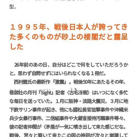
型。
１９９５年、戦後日本人が誇ってき
た多くのものが砂上の楼閣だと露呈
した
26年前のあの日、自分はどこで何をしていただろうか
と、思わず自問せずにはいられなくなる１冊だ。
西村健氏の最新作 『激震』 。戦後50年にあたるその年、
、、、
、、、、、
こも
巷談社
の月刊『
Sight
』記者〈
古毛
冴樹〉はいつになく多忙
な毎日を送っていた。１月に阪神・淡路大震災、３月に地
下鉄サリン事件が起き、他にも國松長官狙撃事件や沖縄米
兵少女暴行事件、二信組事件や大蔵省接待汚職事件等々、
彼の記者仲間が〈矛盾が一気に噴き出して来た感じだな。
戦後、営々と築いて来たこの国の神話が次々と崩壊して