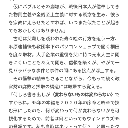
仮にバブルとその崩壊が、戦後日本人が信奉してき
た物質主義や金銭至上主義に対する疑念を生み、彼ら
を宗教に走らせたとすれば、いつまた似たことが起き
てもおかしくはありません」
古毛は父殺しを疑われた寿々絵の行方を追う一方、
麻原逮捕後も教団傘下のパソコンショップで働く桐田
を度々取材。大手企業の重役を父に持つ元東大生に聞
きにくいこともあえて聞き、信頼を築くが、やがて一
見バラバラな事件と事件の間にある接点が浮上する。
その衝撃の結末もさることながら、今もって続く政
官財の腐敗と搾取の構造には眩暈すら覚える。
「何しろ書き出しが
〈変わらないものは変わらない〉
で
すからね。95年の本編を２０２０年の序章と終章で挟
む形にしたのも、何が変わって何が変わらないかを可
視化するためで、前者は何といってもウィンドウズ95
の登場です。私も当時はネットって何？ と思ったク