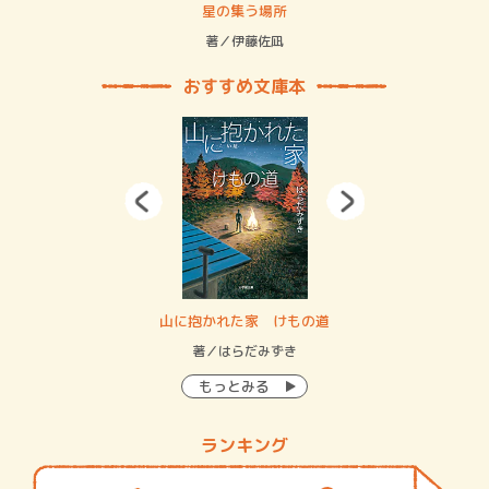
賞金稼ぎスリーサム！ 二重拘束の…
星の集う場所
記憶
緒
著／伊藤佐凪
著／
おすすめ文庫本
・システム
山に抱かれた家 けもの道
神
イン…
著／はらだみずき
著
もっとみる
ランキング