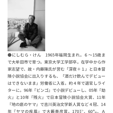
●にしむら・けん 1965年福岡生まれ。６～15歳ま
で大牟田市で育つ。東京大学工学部卒。在学中から作
家志望で、故・内藤陳氏が営む「深夜＋１」と日本冒
険小説協会に出入りするも、「酒だけ飲んでデビュー
はできないまま」労働省に入省。約４年で退官しライ
ターに。96年『ビンゴ』で小説デビューし、05年『劫
火』と10年『残火』で日本冒険小説協会大賞、11年
『地の底のヤマ』で吉川英治文学新人賞など４冠、14
年『ヤマの疾風』で大藪春彦賞。170㌢、60㌔、Ａ