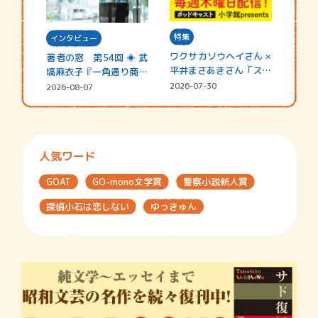
特集
インタビュー
ワクサカソウヘイさん ×
著者の窓 第54回 ◈ 武
平井まさあきさん「スペ
塙麻衣子『一角通り商店
シャ…
街の…
2026-07-30
2026-08-07
人気ワード
GOAT
GO-mono文学賞
警察小説新人賞
探偵小石は恋しない
ゆっきゅん