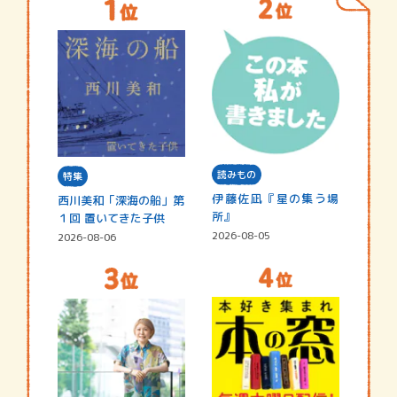
読みもの
特集
伊藤佐凪『星の集う場
西川美和「深海の船」第
所』
１回 置いてきた子供
2026-08-05
2026-08-06