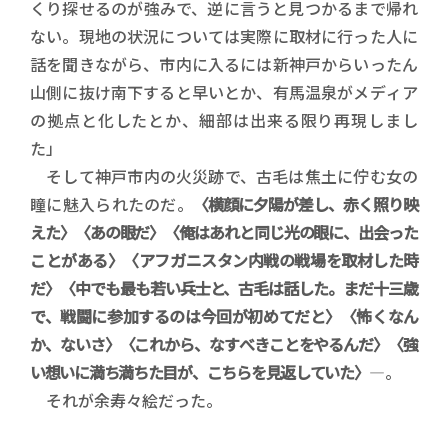
くり探せるのが強みで、逆に言うと見つかるまで帰れ
ない。現地の状況については実際に取材に行った人に
話を聞きながら、市内に入るには新神戸からいったん
山側に抜け南下すると早いとか、有馬温泉がメディア
の拠点と化したとか、細部は出来る限り再現しまし
た」
そして神戸市内の火災跡で、古毛は焦土に佇む女の
瞳に魅入られたのだ。
〈横顔に夕陽が差し、赤く照り映
えた〉〈あの眼だ〉〈俺はあれと同じ光の眼に、出会った
ことがある〉〈アフガニスタン内戦の戦場を取材した時
だ〉〈中でも最も若い兵士と、古毛は話した。まだ十三歳
で、戦闘に参加するのは今回が初めてだと〉〈怖くなん
か、ないさ〉〈これから、なすべきことをやるんだ〉〈強
い想いに満ち満ちた目が、こちらを見返していた〉
―。
それが余寿々絵だった。