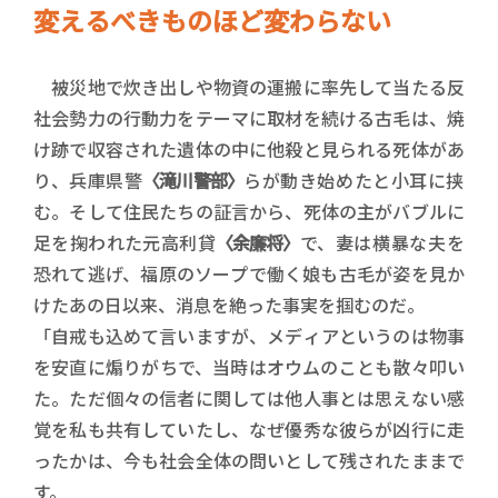
変えるべきものほど変わらない
被災地で炊き出しや物資の運搬に率先して当たる反
社会勢力の行動力をテーマに取材を続ける古毛は、焼
け跡で収容された遺体の中に他殺と見られる死体があ
り、兵庫県警
〈滝川警部〉
らが動き始めたと小耳に挟
む。そして住民たちの証言から、死体の主がバブルに
足を掬われた元高利貸
〈余廉将〉
で、妻は横暴な夫を
恐れて逃げ、福原のソープで働く娘も古毛が姿を見か
けたあの日以来、消息を絶った事実を掴むのだ。
「自戒も込めて言いますが、メディアというのは物事
を安直に煽りがちで、当時はオウムのことも散々叩い
た。ただ個々の信者に関しては他人事とは思えない感
覚を私も共有していたし、なぜ優秀な彼らが凶行に走
ったかは、今も社会全体の問いとして残されたままで
す。