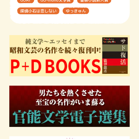
GOAT
GO-mono文学賞
警察小説新人賞
探偵小石は恋しない
ゆっきゅん