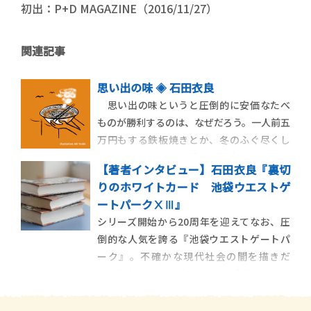
初出：P+D MAGAZINE（2016/11/27）
関連記事
思い出の味 ◈ 石田衣良
思い出の味というと圧倒的に安価なたべ
ものが勝利するのは、なぜだろう。一人前五
万円もする鉄板焼きとか、冬のふぐ尽くし
のコースとか、その手のご馳走はまず頭に
【著者インタビュー】石田衣良『裏切
浮かんでこない。まして、海外でたべたごに
りのホワイトカード 池袋ウエストゲ
ょごにょと長い名前のなんとか風のひと皿
ートパークⅩⅢ』
なんて、記憶のかなたに消えてしまってい
シリーズ開始から20周年を迎えてなお、圧
る。
倒的な人気を誇る『池袋ウエストゲートパ
ーク』。不確かな現代社会の闇を描きだ
す、作者の視点に迫ります。 【ポスト・ブ
ック・レビュー 著者に訊け！】 デビュー
作にして圧倒的人気を誇るIWGPシリーズ第