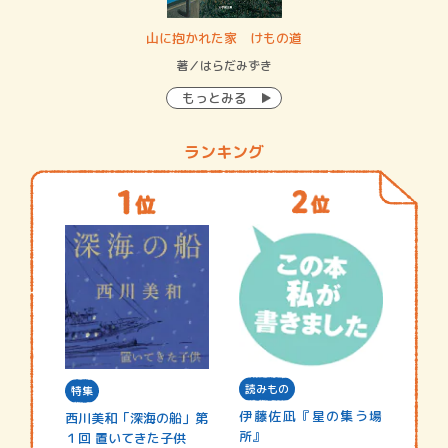
・システム
山に抱かれた家 けもの道
神
イン…
著／はらだみずき
著
もっとみる
ランキング
読みもの
特集
伊藤佐凪『星の集う場
西川美和「深海の船」第
所』
１回 置いてきた子供