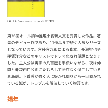
出典：http://www.amazon.co.jp/dp/4167174030
第36回オール讀物推理小説新人賞を受賞した作品。著
者のデビュー作であり、11作品まで続く人気シリーズ
となっています。宮藤官九郎による脚本、長瀬智也や
窪塚洋介などのキャストでドラマ化され話題となりま
した。主人公は実家の八百屋を手伝いながら、夜は仲
間と池袋西口公園にたむろして所在なく過ごしている
真島誠。正義感が強く人に好かれ周りから一目置かれ
ている誠が、トラブルを解決していく物語です。
娼年