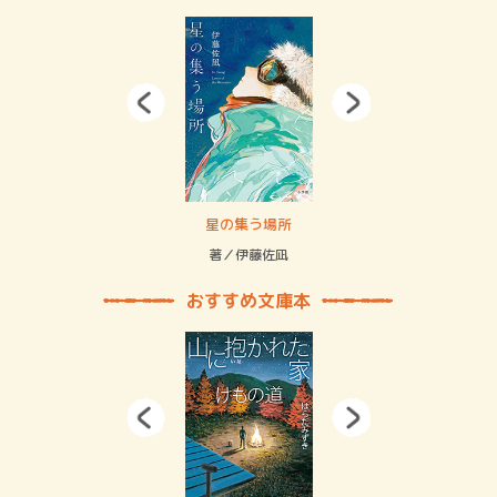
 二重拘束の…
星の集う場所
記憶
緒
著／伊藤佐凪
著／
おすすめ文庫本