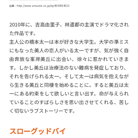
出典：http://www.amazon.co.jp/dp/4043854021
2010年に、吉高由里子、林遣都の主演でドラマ化され
た作品です。
主人公の橋本太一は本が好きな大学生。大学の準ミス
にもなった美人の恋人がいる太一ですが、気が強く自
由奔放な峯岸美丘に出会い、徐々に惹かれていきま
す。しかし美丘は治療法のない難病を発症しており、
それを告げられる太一。そして太一は病気を抱えなが
ら生きる美丘と同棲を始めることに。すると美丘は太
一にある約束をして欲しいと言い出す。命が与えられ
ていることのすばらしさを思い出させてくれる、苦し
く切ないラブストーリーです。
スローグッドバイ