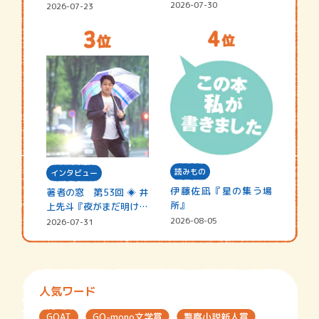
シャ…
☆202…
2026-07-30
2026-07-23
読みもの
インタビュー
伊藤佐凪『星の集う場
著者の窓 第53回 ◈ 井
所』
上先斗『夜がまだ明けな
い』
2026-08-05
2026-07-31
人気ワード
GOAT
GO-mono文学賞
警察小説新人賞