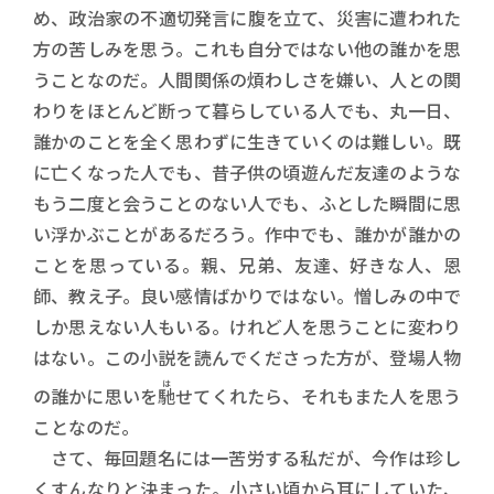
め、政治家の不適切発言に腹を立て、災害に遭われた
方の苦しみを思う。これも自分ではない他の誰かを思
うことなのだ。人間関係の煩わしさを嫌い、人との関
わりをほとんど断って暮らしている人でも、丸一日、
誰かのことを全く思わずに生きていくのは難しい。既
に亡くなった人でも、昔子供の頃遊んだ友達のような
もう二度と会うことのない人でも、ふとした瞬間に思
い浮かぶことがあるだろう。作中でも、誰かが誰かの
ことを思っている。親、兄弟、友達、好きな人、恩
師、教え子。良い感情ばかりではない。憎しみの中で
しか思えない人もいる。けれど人を思うことに変わり
はない。この小説を読んでくださった方が、登場人物
は
の誰かに思いを
馳
せてくれたら、それもまた人を思う
ことなのだ。
さて、毎回題名には一苦労する私だが、今作は珍し
くすんなりと決まった。小さい頃から耳にしていた、