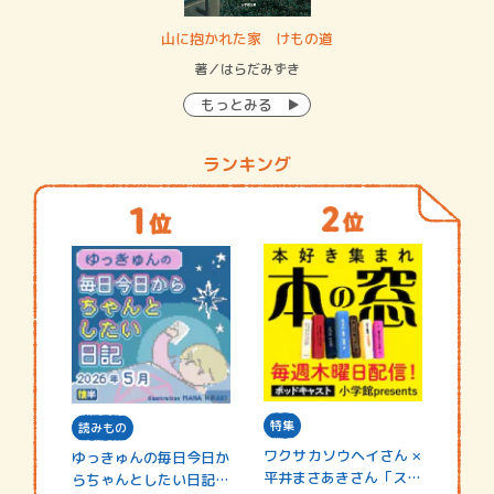
・システム
山に抱かれた家 けもの道
神
イン…
著／はらだみずき
著
もっとみる
ランキング
特集
読みもの
ワクサカソウヘイさん ×
ゆっきゅんの毎日今日か
平井まさあきさん「スペ
らちゃんとしたい日記