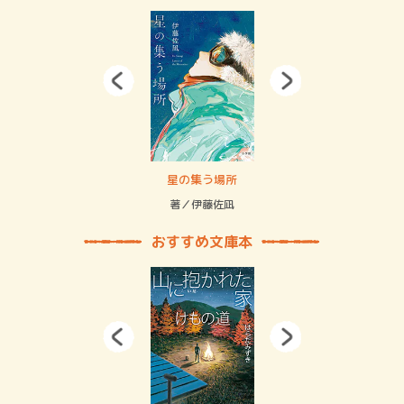
賞金稼ぎスリーサム！ 二重拘束の…
星の集う場所
記憶
緒
著／伊藤佐凪
著／
おすすめ文庫本