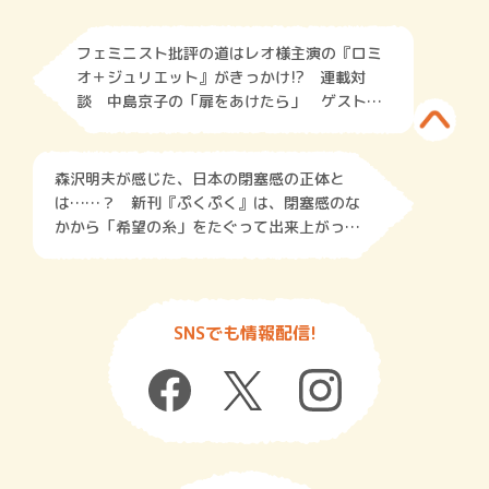
フェミニスト批評の道はレオ様主演の『ロミ
オ＋ジュリエット』がきっかけ!? 連載対
談 中島京子の「扉をあけたら」 ゲスト：
北村紗衣（武蔵大学准教授）
森沢明夫が感じた、日本の閉塞感の正体と
は……？ 新刊『ぷくぷく』は、閉塞感のな
かから「希望の糸」をたぐって出来上がっ
た、ふしぎな「詩」小説
SNSでも情報配信!