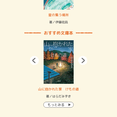
 二重拘束の…
星の集う場所
記憶
緒
著／伊藤佐凪
著／
おすすめ文庫本
・システム
山に抱かれた家 けもの道
神
イン…
著／はらだみずき
著
もっとみる