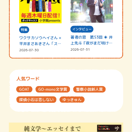
インタビュー
特集
著者の窓 第53回 ◈ 井
ワクサカソウヘイさん ×
上先斗『夜がまだ明けな
平井まさあきさん「スペ
い』
シャ…
2026-07-31
2026-07-30
人気ワード
GOAT
GO-mono文学賞
警察小説新人賞
探偵小石は恋しない
ゆっきゅん