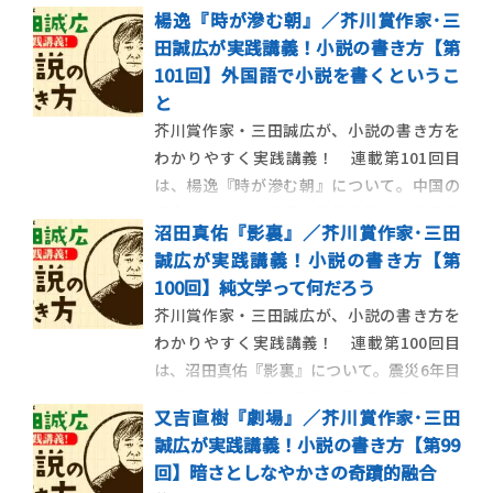
楊逸『時が滲む朝』／芥川賞作家･三
返り、小説家をめざす読者にむけてメッセ
田誠広が実践講義！小説の書き方【第
ージを綴ります。 【最終回】小説は奥が深
101回】外国語で小説を書くというこ
い この連載も最終回となりました。ぼく
と
は大学で小説の書き方 […]
芥川賞作家・三田誠広が、小説の書き方を
わかりやすく実践講義！ 連載第101回目
は、楊逸『時が滲む朝』について。中国の
民主化をめぐる青春と挫折を描いた作品を
沼田真佑『影裏』／芥川賞作家･三田
解説します。 【今回の作品】 楊逸『時が滲
誠広が実践講義！小説の書き方【第
む朝』 中国の民主化をめぐる青春と挫折
100回】純文学って何だろう
を描く 中国の民主化をめぐる青春と挫折を
芥川賞作家・三田誠広が、小説の書き方を
描いた、楊逸『時が滲む朝』 […]
わかりやすく実践講義！ 連載第100回目
は、沼田真佑『影裏』について。震災6年目
に生まれた繊細な喪失の物語を解説しま
又吉直樹『劇場』／芥川賞作家･三田
す。 【今回の作品】 沼田真佑『影裏』 震
誠広が実践講義！小説の書き方【第99
災6年目に生まれた繊細な喪失の物語 震災6
回】暗さとしなやかさの奇蹟的融合
年目に生まれた繊細な喪失の物語、沼田真