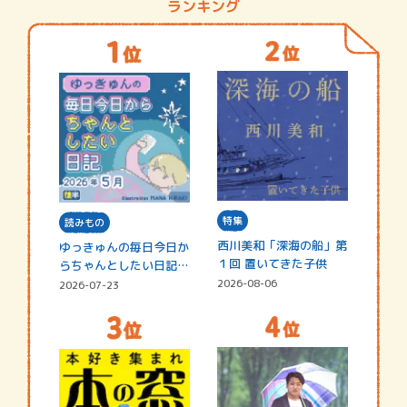
ランキング
特集
読みもの
西川美和「深海の船」第
ゆっきゅんの毎日今日か
１回 置いてきた子供
らちゃんとしたい日記
☆202…
2026-08-06
2026-07-23