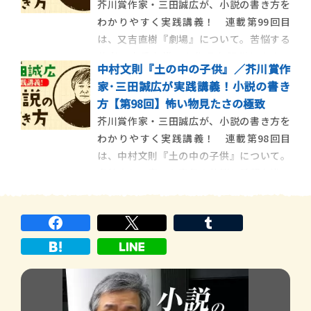
芥川賞作家・三田誠広が、小説の書き方を
佑『影裏』について この […]
わかりやすく実践講義！ 連載第99回目
は、又吉直樹『劇場』について。苦悩する
若者の恋愛を描いた作品を解説します。
中村文則『土の中の子供』／芥川賞作
【今回の作品】 又吉直樹『劇場』 苦悩す
家･三田誠広が実践講義！小説の書き
る若者の恋愛を描く 苦悩する若者の恋愛を
方【第98回】怖い物見たさの極致
描いた、又吉直樹『劇場』について 2015年
芥川賞作家・三田誠広が、小説の書き方を
に芥川賞を受賞した又吉直 […]
わかりやすく実践講義！ 連載第98回目
は、中村文則『土の中の子供』について。
虐待されて育った青年の苦悩と希望を描い
た作品を解説します。 【今回の作品】 中村
文則『土の中の子供』 虐待されて育った
青年の苦悩と希望を描く 虐待されて育った
青年の苦悩と希望を描いた、中 […]