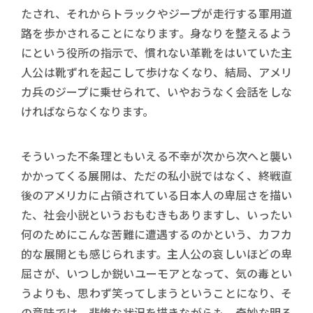
たされ、それからトラックやジープが走行する軍用道
路を歩かされることになります。身なりを整えるよう
にという役所の指示で、慣れない革靴をはいていた主
人公は靴ずれを起こして歩けなくなり、結局、アメリ
カ兵のジープに乗せられて、いやおうなく会話をしな
ければならなくなります。
そういった不条理ともいえる不幸が次から次へと襲い
かかってくる展開は、ただの私小説ではなく、終戦直
後のアメリカに占領されている日本人の卑屈さを描い
た、社会小説というおもむきもありますし、いったい
何のためにこんな苦難に遭遇するのかという、カフカ
的な展開とも感じられます。主人公の哀しいほどの卑
屈さが、いつしか鋭いユーモアとなって、気の毒とい
うよりも、思わず笑ってしまうということになり、そ
の意味では、悲惨な状況を描きながらも、奇妙な明る