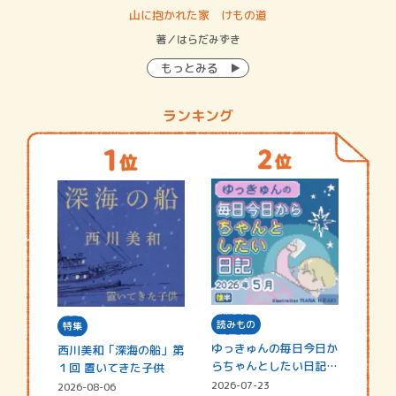
・システム
山に抱かれた家 けもの道
神
イン…
著／はらだみずき
著
もっとみる
ランキング
読みもの
特集
ゆっきゅんの毎日今日か
西川美和「深海の船」第
らちゃんとしたい日記
１回 置いてきた子供
☆202…
2026-07-23
2026-08-06