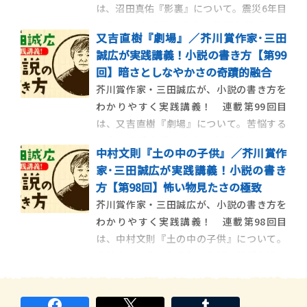
は、沼田真佑『影裏』について。震災6年目
に生まれた繊細な喪失の物語を解説しま
又吉直樹『劇場』／芥川賞作家･三田
す。 【今回の作品】 沼田真佑『影裏』 震
誠広が実践講義！小説の書き方【第99
災6年目に生まれた繊細な喪失の物語 震災6
回】暗さとしなやかさの奇蹟的融合
年目に生まれた繊細な喪失の物語、沼田真
芥川賞作家・三田誠広が、小説の書き方を
佑『影裏』について この […]
わかりやすく実践講義！ 連載第99回目
は、又吉直樹『劇場』について。苦悩する
若者の恋愛を描いた作品を解説します。
中村文則『土の中の子供』／芥川賞作
【今回の作品】 又吉直樹『劇場』 苦悩す
家･三田誠広が実践講義！小説の書き
る若者の恋愛を描く 苦悩する若者の恋愛を
方【第98回】怖い物見たさの極致
描いた、又吉直樹『劇場』について 2015年
芥川賞作家・三田誠広が、小説の書き方を
に芥川賞を受賞した又吉直 […]
わかりやすく実践講義！ 連載第98回目
は、中村文則『土の中の子供』について。
虐待されて育った青年の苦悩と希望を描い
た作品を解説します。 【今回の作品】 中村
文則『土の中の子供』 虐待されて育った
青年の苦悩と希望を描く 虐待されて育った