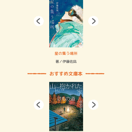
 二重拘束の…
星の集う場所
記憶
緒
著／伊藤佐凪
著／
おすすめ文庫本