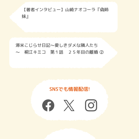
【著者インタビュー】山崎ナオコーラ『偽姉
妹』
滞米こじらせ日記～愛しきダメな隣人たち
～ 桐江キミコ 第１話 ２５年目の離婚 ②
SNSでも情報配信!