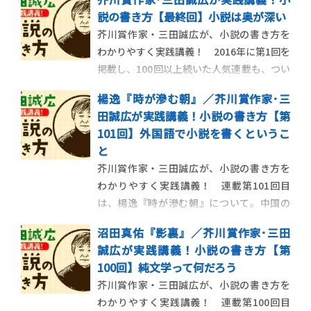
説の書き方【最終回】小説は奥が深い
芥川賞作家・三田誠広が、小説の書き方を
わかりやすく実践講義！ 2016年に第1回を
掲載し、100回以上続いた人気連載も、つい
に最終回を迎えました。改めて連載を振り
楊逸『時が滲む朝』／芥川賞作家･三
返り、小説家をめざす読者にむけてメッセ
田誠広が実践講義！小説の書き方【第
ージを綴ります。 【最終回】小説は奥が深
101回】外国語で小説を書くというこ
い この連載も最終回となりました。ぼく
と
は大学で小説の書き方 […]
芥川賞作家・三田誠広が、小説の書き方を
わかりやすく実践講義！ 連載第101回目
は、楊逸『時が滲む朝』について。中国の
民主化をめぐる青春と挫折を描いた作品を
沼田真佑『影裏』／芥川賞作家･三田
解説します。 【今回の作品】 楊逸『時が滲
誠広が実践講義！小説の書き方【第
む朝』 中国の民主化をめぐる青春と挫折
100回】純文学って何だろう
を描く 中国の民主化をめぐる青春と挫折を
芥川賞作家・三田誠広が、小説の書き方を
描いた、楊逸『時が滲む朝』 […]
わかりやすく実践講義！ 連載第100回目