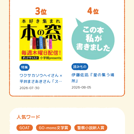
読みもの
特集
伊藤佐凪『星の集う場
ワクサカソウヘイさん ×
所』
平井まさあきさん「スペ
シャ…
2026-08-05
2026-07-30
人気ワード
GOAT
GO-mono文学賞
警察小説新人賞