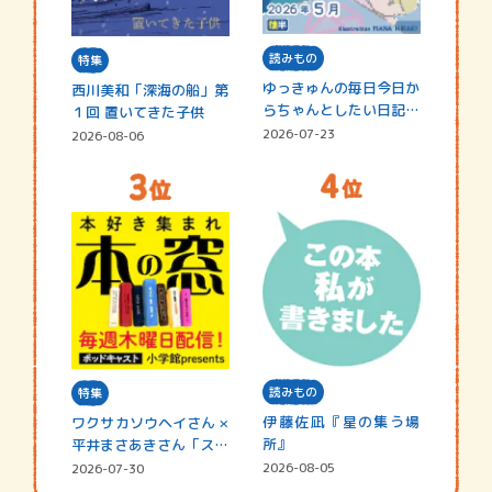
読みもの
特集
ゆっきゅんの毎日今日か
西川美和「深海の船」第
らちゃんとしたい日記
１回 置いてきた子供
☆202…
2026-07-23
2026-08-06
読みもの
特集
伊藤佐凪『星の集う場
ワクサカソウヘイさん ×
所』
平井まさあきさん「スペ
シャ…
2026-08-05
2026-07-30