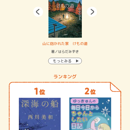
・システム
山に抱かれた家 けもの道
神
イン…
著／はらだみずき
著
もっとみる
ランキング