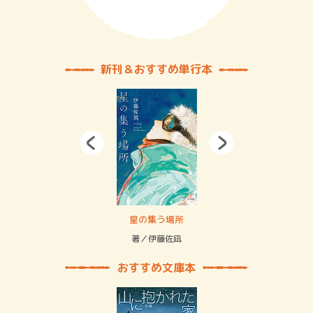
新刊＆おすすめ単行本
 二重拘束の…
星の集う場所
記憶
緒
著／伊藤佐凪
著／
おすすめ文庫本