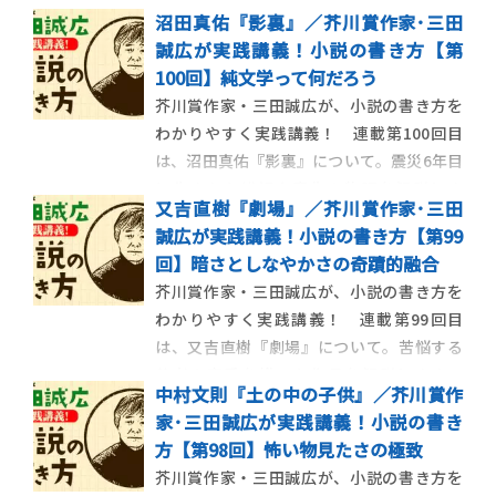
民主化をめぐる青春と挫折を描いた作品を
沼田真佑『影裏』／芥川賞作家･三田
解説します。 【今回の作品】 楊逸『時が滲
誠広が実践講義！小説の書き方【第
む朝』 中国の民主化をめぐる青春と挫折
100回】純文学って何だろう
を描く 中国の民主化をめぐる青春と挫折を
芥川賞作家・三田誠広が、小説の書き方を
描いた、楊逸『時が滲む朝』 […]
わかりやすく実践講義！ 連載第100回目
は、沼田真佑『影裏』について。震災6年目
に生まれた繊細な喪失の物語を解説しま
又吉直樹『劇場』／芥川賞作家･三田
す。 【今回の作品】 沼田真佑『影裏』 震
誠広が実践講義！小説の書き方【第99
災6年目に生まれた繊細な喪失の物語 震災6
回】暗さとしなやかさの奇蹟的融合
年目に生まれた繊細な喪失の物語、沼田真
芥川賞作家・三田誠広が、小説の書き方を
佑『影裏』について この […]
わかりやすく実践講義！ 連載第99回目
は、又吉直樹『劇場』について。苦悩する
若者の恋愛を描いた作品を解説します。
中村文則『土の中の子供』／芥川賞作
【今回の作品】 又吉直樹『劇場』 苦悩す
家･三田誠広が実践講義！小説の書き
る若者の恋愛を描く 苦悩する若者の恋愛を
方【第98回】怖い物見たさの極致
描いた、又吉直樹『劇場』について 2015年
芥川賞作家・三田誠広が、小説の書き方を
に芥川賞を受賞した又吉直 […]