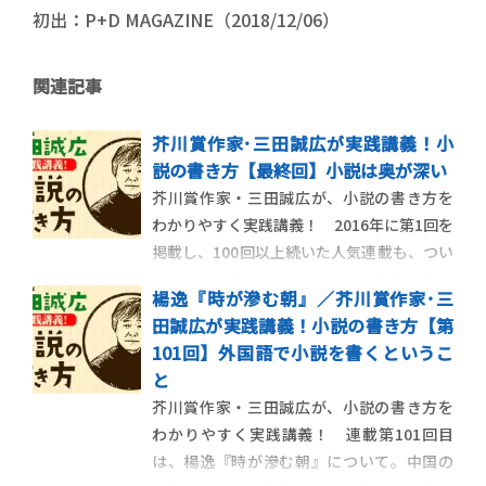
初出：P+D MAGAZINE（2018/12/06）
関連記事
芥川賞作家･三田誠広が実践講義！小
説の書き方【最終回】小説は奥が深い
芥川賞作家・三田誠広が、小説の書き方を
わかりやすく実践講義！ 2016年に第1回を
掲載し、100回以上続いた人気連載も、つい
に最終回を迎えました。改めて連載を振り
楊逸『時が滲む朝』／芥川賞作家･三
返り、小説家をめざす読者にむけてメッセ
田誠広が実践講義！小説の書き方【第
ージを綴ります。 【最終回】小説は奥が深
101回】外国語で小説を書くというこ
い この連載も最終回となりました。ぼく
と
は大学で小説の書き方 […]
芥川賞作家・三田誠広が、小説の書き方を
わかりやすく実践講義！ 連載第101回目
は、楊逸『時が滲む朝』について。中国の