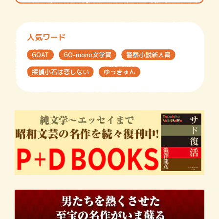
人気ワード
GOAT
GO-mono文学賞
警察小説新人賞
探偵小石は恋しない
ゆっきゅん