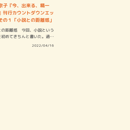
ロボット・イン・ザ・シ
宗子『今、出来る、精一
著／デボラ・イン…
』刊行カウントダウンエッ
その１「小説との距離感」
との距離感 今回、小説という
を初めてきちんと書いた。過去
か「小説…
2022/04/16