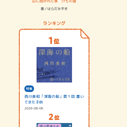
ステム
山に抱かれた家 けもの道
神無島
著／はらだみずき
著／あさ
ランキング
特集
西川美和「深海の船」第１回 置い
てきた子供
2026-08-06