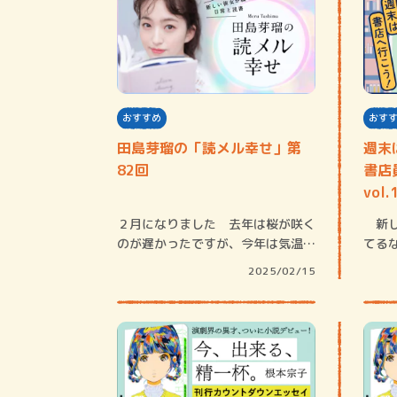
おすすめ
おす
田島芽瑠の「読メル幸せ」第
週末
82回
書店
vol
山本
２月になりました 去年は桜が咲く
新し
のが遅かったですが、今年は気温が
てる
暖かくなるの…
にぴ
2025/02/15