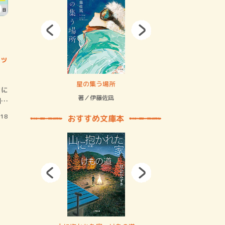
ッ
拘束の…
星の集う場所
記憶とツリ
ちに
著／伊藤佐凪
著／何 致
園や
/18
おすすめ文庫本