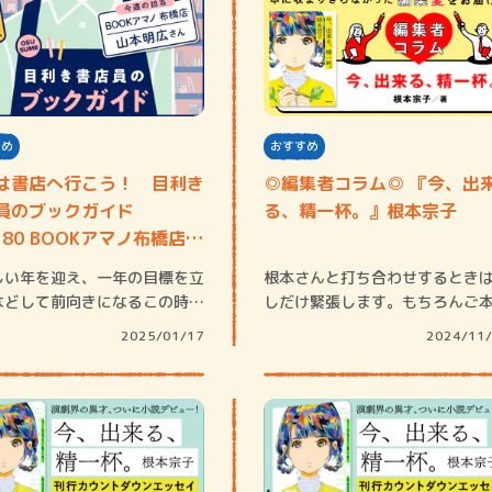
すめ
おすすめ
は書店へ行こう！ 目利き
◎編集者コラム◎ 『今、出
員のブックガイド
る、精一杯。』根本宗子
.180 BOOKアマノ布橋店
明広さ…
い年を迎え、一年の目標を立
根本さんと打ち合わせするとき
などして前向きになるこの時期
しだけ緊張します。もちろんご
ったりの…
が怖いわけで…
2025/01/17
2024/11