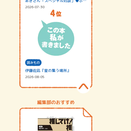
あきさん「スペシャル対談」◆ポッ
ドキャスト…
2026-07-30
読みもの
伊藤佐凪『星の集う場所』
2026-08-05
編集部のおすすめ