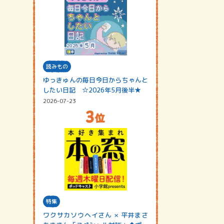
読みもの
ゆっきゅんの毎日今日からちゃんと
したい日記 ☆2026年5月後半★
2026-07-23
特集
ワクサカソウヘイさん × 平井まさ