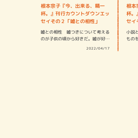
根本宗子『今、出来る、精一
根本
杯。』刊行カウントダウンエッ
杯。
セイその２「嘘との相性」
セイ
嘘との相性 嘘つきについて考える
小説
のが子供の頃から好きだ。嘘が好き
もの
なわけではな…
何度
2022/04/17