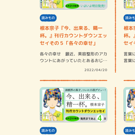
読みもの
読み
根本宗子『今、出来る、精一
根本
杯。』刊行カウントダウンエッ
杯。
セイその５「各々の幸せ」
セイ
る」
各々の幸せ 最近、美容整形のアカ
言葉
ウントにあがっていたとあるおじい
言葉
ちゃんの整形…
れは
2022/04/20
読みもの
読み