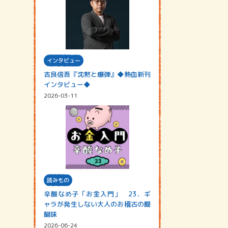
インタビュー
吉良信吾『沈黙と爆弾』◆熱血新刊
インタビュー◆
2026-03-11
読みもの
辛酸なめ子「お金入門」 23．ギ
ャラが発生しない大人のお稽古の醍
醐味
2026-06-24