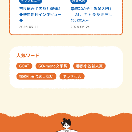
インタビュー
読みもの
吉良信吾『沈黙と爆弾』
辛酸なめ子「お金入門」
◆熱血新刊インタビュー
23．ギャラが発生し
◆
ない大人…
2026-03-11
2026-06-24
人気ワード
GOAT
GO-mono文学賞
警察小説新人賞
探偵小石は恋しない
ゆっきゅん