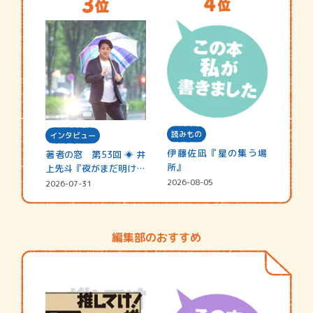
読みもの
インタビュー
伊藤佐凪『星の集う場
著者の窓 第53回 ◈ 井
所』
上先斗『夜がまだ明けな
い』
2026-08-05
2026-07-31
編集部のおすすめ