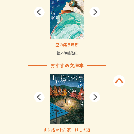
 二重拘束の…
星の集う場所
記憶
緒
著／伊藤佐凪
著／
おすすめ文庫本
・システム
山に抱かれた家 けもの道
神