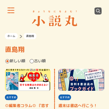
ホーム
直島翔
直島翔
新しい順
古い順
おすすめ
おすすめ
◎編集者コラム◎ 『恋す
週末は書店へ行こう！