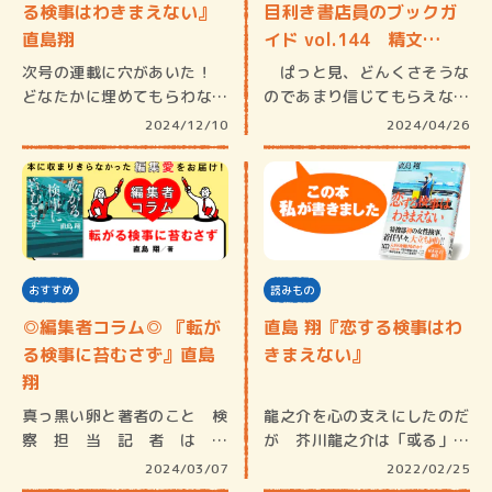
る検事はわきまえない』
目利き書店員のブックガ
直島翔
イド vol.144 精文…
次号の連載に穴があいた！
ぱっと見、どんくさそうな
どなたかに埋めてもらわない
のであまり信じてもらえない
と。頭に…
が、実は…
2024/12/10
2024/04/26
おすすめ
読みもの
◎編集者コラム◎ 『転が
直島 翔『恋する検事はわ
る検事に苔むさず』直島
きまえない』
翔
真っ黒い卵と著者のこと 検
龍之介を心の支えにしたのだ
察担当記者は、
が 芥川龍之介は「或る」に
「Prosecuti…
特別な思…
2024/03/07
2022/02/25