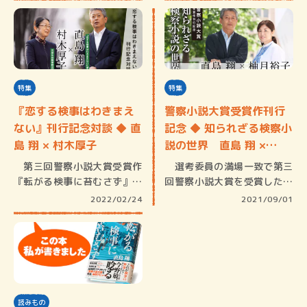
特集
特集
『恋する検事はわきまえ
警察小説大賞受賞作刊行
ない』刊行記念対談 ◆ 直
記念 ◆ 知られざる検察小
島 翔 × 村木厚子
説の世界 直島 翔 ×…
第三回警察小説大賞受賞作
選考委員の満場一致で第三
『転がる検事に苔むさず』で
回警察小説大賞を受賞した直
デビュー…
島翔の『…
2022/02/24
2021/09/01
読みもの