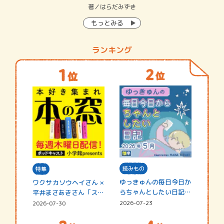
イン…
著／はらだみずき
著
もっとみる
ランキング
読みもの
特集
ゆっきゅんの毎日今日か
ワクサカソウヘイさん ×
らちゃんとしたい日記
平井まさあきさん「スペ
☆202…
シャ…
2026-07-23
2026-07-30