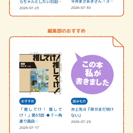
平井まさあきさん「スペ
らちゃんとしたい日記
シャ…
☆202…
2026-07-30
2026-07-23
編集部のおすすめ
おすすめ
読みもの
「推してけ！ 推して
井上先斗『夜がまだ明け
け！」第63回 ◆『一角
ない』
通り商店…
2026-07-29
2026-07-17