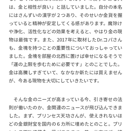
は、金と相性が良い」と話していました。自分の本名
にはさんずいの漢字が２つあり、そのせいか金貨を握
っていると精神が安定してくる感があります。魔除け
や浄化、活性化などの効果を考えると、やはり金の現
物は最強です。また、2017年に取材したDr.コパさん
も、金塊を持つことの重要性についておっしゃってい
ました。金塊を部屋の北西に置けば幸せになるそうで
「運の上限を歩むために必要です」とのことでした。
金は高騰しすぎていて、なかなか新たには買えません
が、今ある現物を大切にしていきたいです。
そんな金のニーズが高まっている今、引き寄せの法
則が働いたのか、金関連のニュースが飛び込んできま
した。まず、プリンセス天功さんが、使えきれないほ
どの金銀財宝を国内の６カ所に埋めたとのこと。プリ