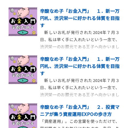
辛酸なめ子「お金入門」 １．新一万
円札、渋沢栄一に好かれる体質を目指
す
新しいお札が発行された2024年７月３
日、私は早く手に入れたいという一念で、
渋沢栄一のお膝元である王子へ向かいまし
た。新札のニュースの高揚感に身を委ねな
辛酸なめ子「お金入門」 １．新一万
がら、内心、新しいお札と仲良くなりたい
円札、渋沢栄一に好かれる体質を目指
という思いもありました。同じく渋沢栄一
す
にゆかりがある街、深谷市では新札発行の
新しいお札が発行された2024年７月３
当日、銀行で一万円札の交換会が行われて
日、私は早く手に入れたいという一念で、
いる、というニュ
渋沢栄一のお膝元である王子へ向かいまし
た。新札のニュースの高揚感に身を委ねな
辛酸なめ子「お金入門」 ２．投資マ
がら、内心、新しいお札と仲良くなりたい
ニアが集う資産運用EXPOの歩き方
という思いもありました。同じく渋沢栄一
「資産運用」。この言葉を使っただけで、
にゆかりがある街、深谷市では新札発行の