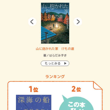
・システム
山に抱かれた家 けもの道
神
イン…
著／はらだみずき
著
もっとみる
ランキング