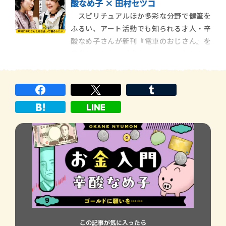
酸なめ子 × 田村セツコ
的なおじさんをストーキングして、妄想に
スピリチュアルほか多彩な分野で健筆を
興じるＯＬを、ユーモラスに描いていま
ふるい、アート活動でも知られる才人・辛
す。本作の刊行を記念して、辛酸さんとイラ
酸なめ子さんが新刊『電車のおじさん』を
ストレーターの田
発表しました。ご自身にとっては久しぶり
となる長編小説。電車で偶然出会った個性
的なおじさんをストーキングして、妄想に
興じるＯＬを、ユーモラスに描いていま
す。本作の刊行を記念して、辛酸さんとイラ
ストレーターの田
この記事が気に入ったら