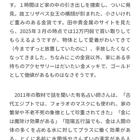
す。１時間ほど家の中の引き出しを捜索し、ついに発
見。故エリザベス女王の横顔が刻まれた、小さいけれ
ど重みのある金貨です。田中貴金属のサイトを見た
ら、2025年３月の時点では12万円弱で買い取りして
もらえるようですが、物体として愛着がわいてきて
（今までずっと放置していたのに）、手放したくなく
なってきました。ちなみにこの金貨以外、家にある手
持ちのアクセサリーはだいたい金メッキで、ゴールド
として価値があるものはなさそうです。
2011年の取材で話を聞いた有名占い師さんは、「古
代エジプトでは、フォラオのマスクにも使われ、家の
繁栄や不老不死の象徴として珍重されてきた」「金に
は魔除け効果がある」「陰陽五行論でも、金は人間の
体の多くを占める水に対してプラスに働く効果があ
る。とくに名前に水関係やさんずいの漢字がある人