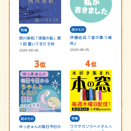
読みもの
特集
伊藤佐凪『星の集う場
西川美和「深海の船」第
所』
１回 置いてきた子供
2026-08-05
2026-08-06
特集
読みもの
ワクサカソウヘイさん ×
ゆっきゅんの毎日今日か