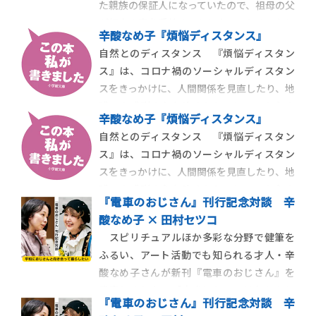
た親族の保証人になっていたので、祖母の父
は？ と子
が都内の家を手放すことになってしまったと
辛酸なめ子『煩悩ディスタンス』
伝え聞きます。その教えを長らく守っていた
自然とのディスタンス 『煩悩ディスタン
のですが、ある時こんな思いが芽生えてき
ス』は、コロナ禍のソーシャルディスタン
ました。先祖のトラウマや過去をポジティ
スをきっかけに、人間関係を見直したり、地
ブに上書きするのも子孫の使命の一つで
球への感謝の心を強めたり、といった心の
は？ と子
辛酸なめ子『煩悩ディスタンス』
変遷を綴っている本です。様々な娯楽や旅行
自然とのディスタンス 『煩悩ディスタン
が途絶えてしまった期間、改めて煩悩にも向
ス』は、コロナ禍のソーシャルディスタン
き合い、人生は修行、という思いが強まり
スをきっかけに、人間関係を見直したり、地
ました。人間として成長できたのかはまだ
球への感謝の心を強めたり、といった心の
わかりませ
『電車のおじさん』刊行記念対談 辛
変遷を綴っている本です。様々な娯楽や旅行
酸なめ子 × 田村セツコ
が途絶えてしまった期間、改めて煩悩にも向
スピリチュアルほか多彩な分野で健筆を
き合い、人生は修行、という思いが強まり
ふるい、アート活動でも知られる才人・辛
ました。人間として成長できたのかはまだ
酸なめ子さんが新刊『電車のおじさん』を
わかりませ
発表しました。ご自身にとっては久しぶり
『電車のおじさん』刊行記念対談 辛
となる長編小説。電車で偶然出会った個性