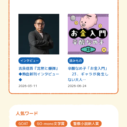
インタビュー
読みもの
吉良信吾『沈黙と爆弾』
辛酸なめ子「お金入門」
◆熱血新刊インタビュー
23．ギャラが発生し
◆
ない大人…
2026-03-11
2026-06-24
人気ワード
GOAT
GO-mono文学賞
警察小説新人賞