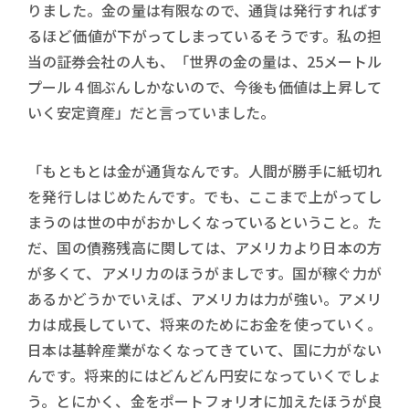
りました。金の量は有限なので、通貨は発行すればす
るほど価値が下がってしまっているそうです。私の担
当の証券会社の人も、「世界の金の量は、25メートル
プール４個ぶんしかないので、今後も価値は上昇して
いく安定資産」だと言っていました。
「もともとは金が通貨なんです。人間が勝手に紙切れ
を発行しはじめたんです。でも、ここまで上がってし
まうのは世の中がおかしくなっているということ。た
だ、国の債務残高に関しては、アメリカより日本の方
が多くて、アメリカのほうがましです。国が稼ぐ力が
あるかどうかでいえば、アメリカは力が強い。アメリ
カは成長していて、将来のためにお金を使っていく。
日本は基幹産業がなくなってきていて、国に力がない
んです。将来的にはどんどん円安になっていくでしょ
う。とにかく、金をポートフォリオに加えたほうが良