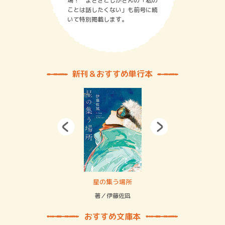
場！ まさきとしかさんの「私の
ことは話したくない」も前号に続
いて特別掲載します。
新刊＆おすすめ単行本
 二重拘束の…
星の集う場所
記憶
緒
著／伊藤佐凪
著／
おすすめ文庫本