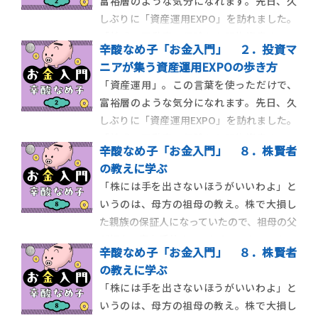
富裕層のような気分になれます。先日、久
当日、銀行で一万円札の交換会が行われて
しぶりに「資産運用EXPO」を訪れました。
いる、というニュ
「株式、不動産、保険から現物資産まで、
辛酸なめ子「お金入門」 ２．投資マ
あらゆる投資商品が一堂に会する」日本最
ニアが集う資産運用EXPOの歩き方
大級の資産運用イベントです。22年の１月
「資産運用」。この言葉を使っただけで、
にはじめて行ったときは、お金を増やすヒ
富裕層のような気分になれます。先日、久
ントが欲しい、という動機でしたが、まる
しぶりに「資産運用EXPO」を訪れました。
で「投資大
「株式、不動産、保険から現物資産まで、
辛酸なめ子「お金入門」 ８．株賢者
あらゆる投資商品が一堂に会する」日本最
の教えに学ぶ
大級の資産運用イベントです。22年の１月
「株には手を出さないほうがいいわよ」と
にはじめて行ったときは、お金を増やすヒ
いうのは、母方の祖母の教え。株で大損し
ントが欲しい、という動機でしたが、まる
た親族の保証人になっていたので、祖母の父
で「投資大
が都内の家を手放すことになってしまったと
辛酸なめ子「お金入門」 ８．株賢者
伝え聞きます。その教えを長らく守っていた
の教えに学ぶ
のですが、ある時こんな思いが芽生えてき
「株には手を出さないほうがいいわよ」と
ました。先祖のトラウマや過去をポジティ
いうのは、母方の祖母の教え。株で大損し
ブに上書きするのも子孫の使命の一つで