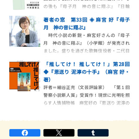
いた「ひまわり」の中に、日本で喪われた
の後も『母子月 神の音に翔ぶ』『日輪
一点があります。深い青色を背景にした
草 泥濘の十手』と質の高い時代ミステリ
「ひまわり
著者の窓 第33回 ◈ 麻宮 好『母子
を発表している。その新作は、奇妙な習慣
月 神の音に翔ぶ』
がある山村を舞台にしており、岡山県を舞
時代小説の新鋭・麻宮好さんの『母子
台にした横溝正史の金田一耕助シリーズが
月 神の音に翔ぶ』（小学館）が発売され
好きな読者は特に楽しめるだろう。江戸南町
ました。盛りを過ぎた歌舞伎役者・二代目
奉行所の隠密同
瀬川路京が再起をかけて挑む大舞台。そこ
「推してけ！ 推してけ！」第28回
に影を落とすのは34年前、彼の才能を見い
◆『恩送り 泥濘の十手』（麻宮 好・
だした初代路京が、舞台上で毒殺されたと
著）
いう事件。芝居という夢に魅せられた人々
評者＝細谷正充（文芸評論家） 「第１回
の光と闇を細やかに描き、読者を江戸時代
警察小説新人賞」受賞作！現世に光明を照
の芝居小屋に誘う
らす人情捕物帳 麻宮好の『恩送り 泥濘の
十手』に関しては、驚くことばかりだ。ま
ず、「第1回警察小説新人賞受賞作」である
ことに驚いた。えっ、小学館が主催してい
る警察小説専門の新人賞は、「警察小説大