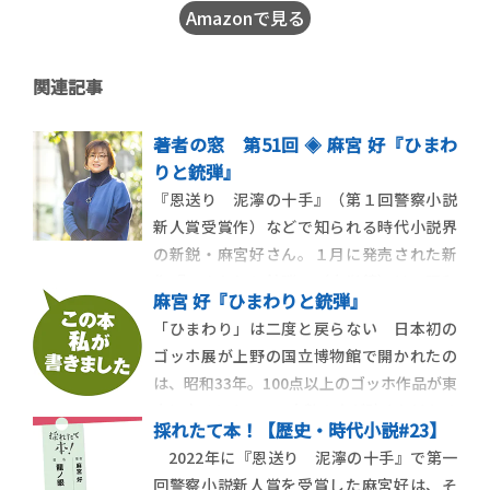
Amazonで見る
関連記事
著者の窓 第51回 ◈ 麻宮 好『ひまわ
りと銃弾』
『恩送り 泥濘の十手』（第１回警察小説
新人賞受賞作）などで知られる時代小説界
の新鋭・麻宮好さん。１月に発売された新
作『ひまわりと銃弾』（小学館）は、昭和
麻宮 好『ひまわりと銃弾』
初期の浅草で、戦争という歴史のうねりに
「ひまわり」は二度と戻らない 日本初の
翻弄されながらも、芝居に情熱を傾ける若
ゴッホ展が上野の国立博物館で開かれたの
者たちを力強く描いた物語です。懐かしい
は、昭和33年。100点以上のゴッホ作品が東
人々の面影を思い浮かべながら紡いだとい
京に来るとあって、大勢の人が詰めかけたそ
う渾身の力を注い
採れたて本！【歴史・時代小説#23】
うです。ゴッホと言えば「ひまわり」の絵
2022年に『恩送り 泥濘の十手』で第一
を思い浮かべる方も多いでしょう。彼の描
回警察小説新人賞を受賞した麻宮好は、そ