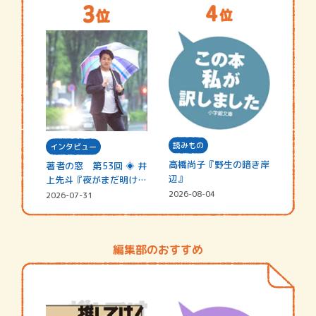
読みもの
インタビュー
高橋尚子『野生の暗き岸
著者の窓 第53回 ◈ 井
辺』
上先斗『夜がまだ明けな
い』
2026-08-04
2026-07-31
編集部のおすすめ