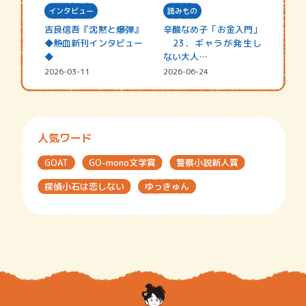
インタビュー
読みもの
吉良信吾『沈黙と爆弾』
辛酸なめ子「お金入門」
◆熱血新刊インタビュー
23．ギャラが発生し
◆
ない大人…
2026-03-11
2026-06-24
人気ワード
GOAT
GO-mono文学賞
警察小説新人賞
探偵小石は恋しない
ゆっきゅん