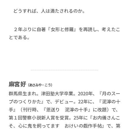
どうすれば、人は満たされるのか。
２年ぶりに自著『女形と修羅』を再読し、考えたこ
とである。
麻宮 好
（あさみや・こう）
群馬県生まれ。津田塾大学卒業。2020年、『月のスー
プのつくりかた』で、デビュー。22年に、『泥濘の十
手』（刊行時、『恩送り 泥濘の十手』に改題）で、
第１回警察小説新人賞を受賞。25年に『お内儀さんこ
そ、心に鬼を飼ってます おけいの戯作手帖』で、第