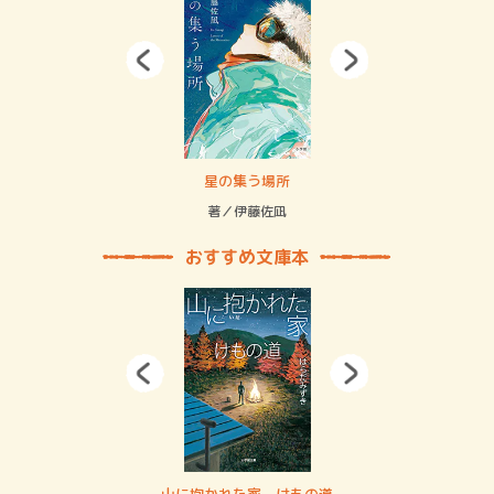
 二重拘束の…
星の集う場所
記憶
緒
著／伊藤佐凪
著／
おすすめ文庫本
・システム
山に抱かれた家 けもの道
神