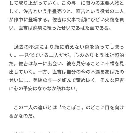
して成り上がっていく。この与一に関わる主要人物と
して、佐吉という半畳売りと、直吉という役者の二人
が作中に登場する。佐吉は火事で顔にひどい火傷を負
い、直吉は疱瘡に罹ったせいであばた面である。
過去の不運により顔に消えない傷を負ってしまっ
た。一見似ている二人だが、心のありようは対照的
だ。佐吉は与一に出会い、彼を見守ることに幸福を見
出していく。一方、直吉は自分の今の不遇をあばたの
せいにし、美貌の与一を妬んで苛め抜く。そんな直吉
に心の平安はなかなか訪れない。
この二人の違いとは〝でこぼこ〟のどこに目を向け
るかなのだ。