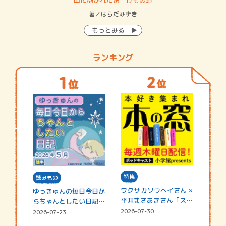
イン…
著／はらだみずき
著
もっとみる
ランキング
特集
読みもの
ワクサカソウヘイさん ×
ゆっきゅんの毎日今日か
平井まさあきさん「スペ
らちゃんとしたい日記
シャ…
☆202…
2026-07-30
2026-07-23