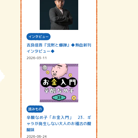
インタビュー
吉良信吾『沈黙と爆弾』◆熱血新刊
インタビュー◆
2026-03-11
読みもの
辛酸なめ子「お金入門」 23．ギ
ャラが発生しない大人のお稽古の醍
醐味
2026-06-24