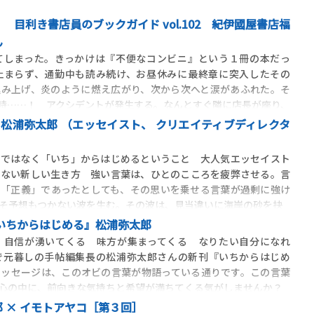
 目利き書店員のブックガイド vol.102 紀伊國屋書店福
ん
しまった。きっかけは『不便なコンビニ』という１冊の本だっ
止まらず、通勤中も読み続け、お昼休みに最終章に突入したその
込み上げ、炎のように燃え広がり、次から次へと涙があふれた。そ
時……！ アクシデントが発生する。なんとすぐ隣に店長が座り、
◇ 松浦弥太郎 （エッセイスト、 クリエイティブディレクタ
らではなく「いち」からはじめるということ 大人気エッセイスト
しない新しい生き方 強い言葉は、ひとのこころを疲弊させる。言
え「正義」であったとしても、その思いを乗せる言葉が過剰に強け
そ予想もつかない波を生む。その波は、見当違いに海岸の砂を抉
いちからはじめる』松浦弥太郎
自信が湧いてくる 味方が集まってくる なりたい自分になれ
で元暮しの手帖編集長の松浦弥太郎さんの新刊『いちからはじめ
メッセージは、このオビの言葉が物語っている通りです。この言葉
心の中に、前向きな気持ちと希望が満ちてくる気がしませんか？
 × イモトアヤコ［第３回］