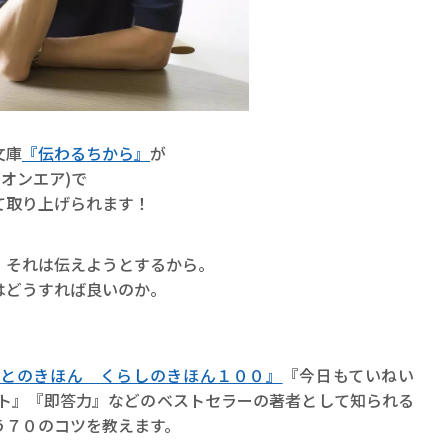
文庫
『伝わるちから』
が
賞金稼ぎスリーサム！ 二重
日オンエア)で
著／川瀬七緒
て取り上げられます！
。それは伝えようとするから。
はどうすれば良いのか。
とのきほん くらしのきほん１００』
『今日もていねい
ート』『即答力』などのベストセラーの著者として知られる
う７０のコツを教えます。