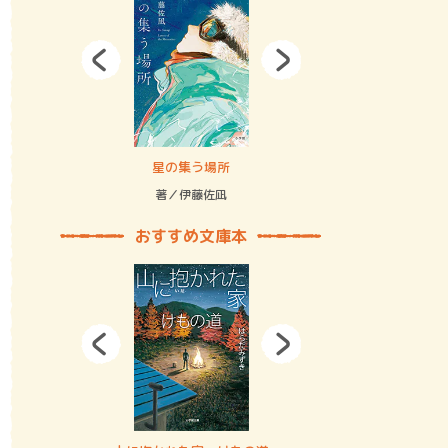
拘束の…
星の集う場所
記憶とツリ
著／伊藤佐凪
著／何 致
おすすめ文庫本