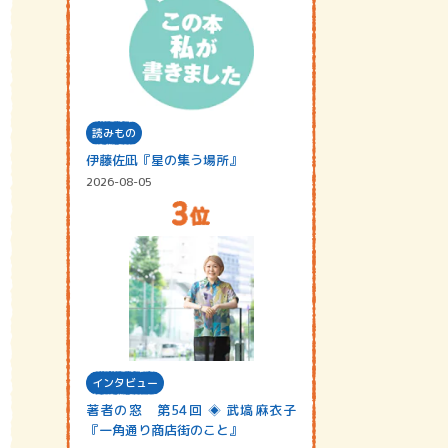
読みもの
伊藤佐凪『星の集う場所』
2026-08-05
インタビュー
著者の窓 第54回 ◈ 武塙麻衣子
『一角通り商店街のこと』