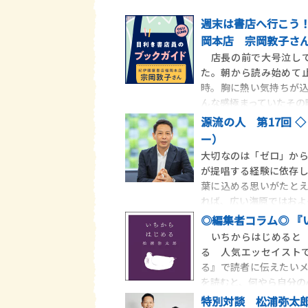
週末は書店へ行こう！
岡本店 宗岡敦子さ
店長の前で大号泣して
た。朝から読み始めて
時。胸に熱い気持ちが
んな感極まっていたその
ラ
源流の人 第17回 
ー）
大切なのは「ゼロ」か
が提唱する経験に依存
葉に込める思いがたと
れば、広い海原ではおよ
◎編集者コラム◎ 『
いちからはじめると 
る 人気エッセイスト
る』で読者に伝えたい
を読むと、何やら自分の
特別対談 松浦弥太郎