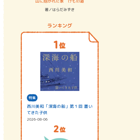
ステム
山に抱かれた家 けもの道
神無島
著／はらだみずき
著／あさ
ランキング
特集
西川美和「深海の船」第１回 置い
てきた子供
2026-08-06