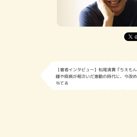
【著者インタビュー】松尾清貴『ちえもん
饉や疫病が相次いだ激動の時代に、今改め
当てる