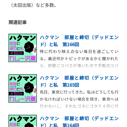
（太田出版）など多数。
関連記事
ハクマン 部屋と締切（デッドエン
ド）と私 第166回
特に代わり映えのない毎日を過ごしてい
る。最近何かトピックがあるかと聞かれた
ら、部屋にコバエが湧いたので手製のコバ
エトラップを仕掛けたら割と取れて嬉し
ハクマン 部屋と締切（デッドエン
い、という話をしだす程度には特筆するこ
ド）と私 第165回
とがない。だが、今朝起きたら、トラップ
先日、東京に行ってきた。私はどうしても行
自体が腐ってコバエのキャンプ地になってい
かなければいけない場合を除き、東京へは
たので、やはり人生のスパイスは、与えら
行かないし、それもゴネにゴネて４月に行
れるのを待つのでは
く予定だったのを５月下旬ぐらいに引き延
ハクマン 部屋と締切（デッドエン
ばす。ついに万策尽きて行くことになった
ド）と私 第164回