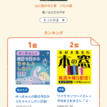
・システム
山に抱かれた家 けもの道
神
イン…
著／はらだみずき
著
もっとみる
ランキング
特集
読みもの
ワクサカソウヘイさん ×
ゆっきゅんの毎日今日か
平井まさあきさん「スペ
らちゃんとしたい日記
シャ…
☆202…
2026-07-30
2026-07-23