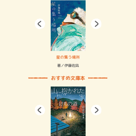
 二重拘束の…
星の集う場所
記憶
緒
著／伊藤佐凪
著／
おすすめ文庫本