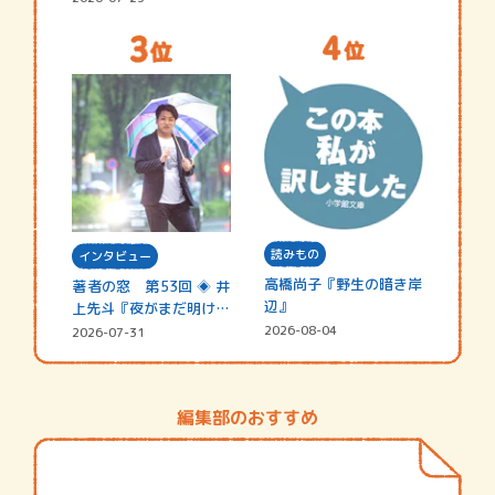
読みもの
インタビュー
高橋尚子『野生の暗き岸
著者の窓 第53回 ◈ 井
辺』
上先斗『夜がまだ明けな
い』
2026-08-04
2026-07-31
編集部のおすすめ