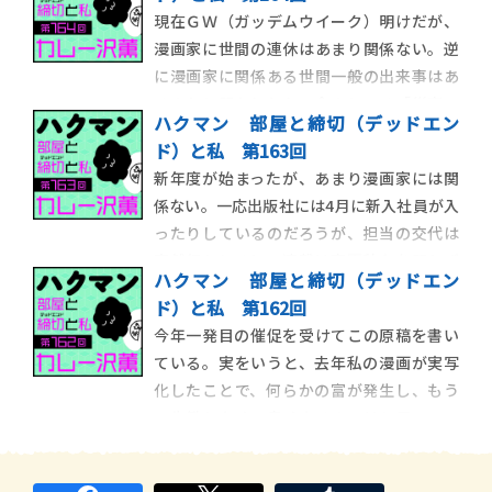
としても、用が済んだらすぐ帰るので、東京
現在ＧＷ（ガッデムウイーク）明けだが、
滞在時間が飛行機に乗っている時間より短
漫画家に世間の連休はあまり関係ない。逆
いことすらある。今回はＳ（hit）学館の用
に漫画家に関係ある世間一般の出来事はあ
であり、
るのかと問われたら、今のところ「災害」
ハクマン 部屋と締切（デッドエン
以外は思いつかない。ＧＷが無関係という
ド）と私 第163回
ことは、その後にやってくるらしい五月病
新年度が始まったが、あまり漫画家には関
も無縁である。しかし、そうした季節病に
係ない。一応出版社には4月に新入社員が入
無縁ということは「オールシーズンいつで
ったりしているのだろうが、担当の交代は
も病める」という
突然行われるし、連載は春夏秋冬を問わず
ハクマン 部屋と締切（デッドエン
に終わる。だが逆にいえば、春を待たずに
ド）と私 第162回
担当が飛んでくれるし、連載はどの時期で
今年一発目の催促を受けてこの原稿を書い
も始められるということだ。そもそも漫画
ている。実をいうと、去年私の漫画が実写
業界は学校教育や一般的企業とは相容れな
化したことで、何らかの富が発生し、もう
かった奴の集合
一生働かなくて良くなるのではと思ってい
た。一生と言わなくてもしばらくの余裕が
発生すると予想し、周囲には「３年は休