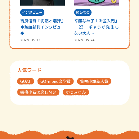
インタビュー
読みもの
吉良信吾『沈黙と爆弾』
辛酸なめ子「お金入門」
◆熱血新刊インタビュー
23．ギャラが発生し
◆
ない大人…
2026-03-11
2026-06-24
人気ワード
GOAT
GO-mono文学賞
警察小説新人賞
探偵小石は恋しない
ゆっきゅん