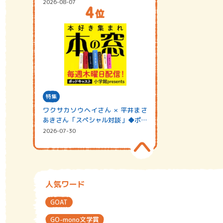
2026-08-07
特集
ワクサカソウヘイさん × 平井まさ
あきさん「スペシャル対談」◆ポッ
ドキャスト…
2026-07-30
人気ワード
GOAT
GO-mono文学賞