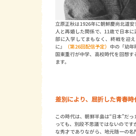
立原正秋は1926年に朝鮮慶尚北道
人と再婚した関係で、11歳で日本
部に入学してまもなく、終戦を迎え
に』
（第26回配信予定）
中の「幼年
国東重行が中学、高校時代を回想す
ます。
差別により、屈折した青春時
この時代は、朝鮮半島は“日本”だ
っても、別段不思議ではないのです
な秀才でありながら、地元随一の名