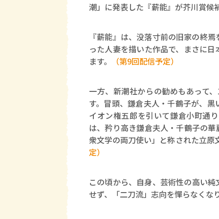
潮」に発表した『薪能』が芥川賞候
『薪能』は、没落寸前の旧家の終焉
った人妻を描いた作品で、まさに日
ます。
（第9回配信予定）
一方、新潮社からの勧めもあって、
す。冒頭、鎌倉夫人・千鶴子が、黒
イオン権五郎を引いて鎌倉小町通り
は、矜り高き鎌倉夫人・千鶴子の華
衆文学の両刀使い」と称された立原
定）
この頃から、自身、芸術性の高い純
せず、「二刀流」志向を憚らなくな