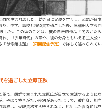
ロボット・イン・ザ・シ
著／デボラ・イン…
安東郡で生まれました。幼き日に父親を亡くし、母親が日本
に渡り、中学、高校と横須賀で過ごした後、早稲田大学専門
ました。この頃のことは、彼の自伝的作品『冬のかたみ
時代」「少年時代」の章や、彼の分身ともいえる主人公・
る『猷修館往還』
（同回配信予定）
で詳しく述べられてい
代を過ごした立原正秋
った訳で、朝鮮で生まれた立原氏が日本で生活するようにな
が、やはり抜きがたい差別があったようで、彼自身、相当
門高校は、受験資格すら得られなく、屈折した青春時代を