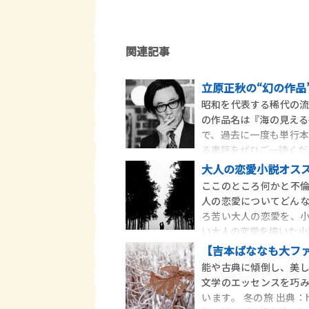
関連記事
立原正秋の“幻の作品
昭和を代表する稀代の流
の作品名は『海の見える街
で、過去に一度も単行
る書評をぜひご一読くださ
大人の恋愛小説オスス
ここのところ何かと不
人の恋愛についてどん
ろ苦い大人の恋愛を、
い大人の恋愛を描いた小説
【吉本ばななも大フ
能や古典に傾倒し、美
文学のエッセンスを巧
います。 冬の旅 出典：http