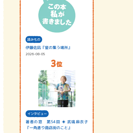
読みもの
伊藤佐凪『星の集う場所』
2026-08-05
インタビュー
著者の窓 第54回 ◈ 武塙麻衣子
『一角通り商店街のこと』