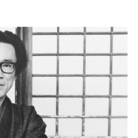
賞金稼ぎスリーサム！ 二重
著／川瀬七緒