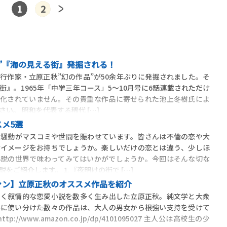
1
2
”『海の見える街』発掘される！
行作家・立原正秋”幻の作品”が50余年ぶりに発掘されました。そ
』。1965年「中学三年コース」5～10月号に6話連載されただけ
本化されていません。その貴重な作品に寄せられた池上冬樹氏によ
い。 昭和を代表する稀代 […]
メ5選
倫騒動がマスコミや世間を賑わせています。皆さんは不倫の恋や大
なイメージをお持ちでしょうか。楽しいだけの恋とは違う、少しほ
小説の世界で味わってみてはいかがでしょうか。今回はそんな切な
をご紹介します。 1.『夜明けの街で […]
ァン】立原正秋のオススメ作品を紹介
しく叙情的な恋愛小説を数多く生み出した立原正秋。純文学と大衆
みに使い分けた数々の作品は、大人の男女から根強い支持を受けて
://www.amazon.co.jp/dp/4101095027 主人公は高校生の少