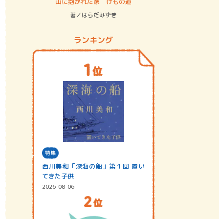
ステム
山に抱かれた家 けもの道
神無島
著／はらだみずき
著／あさ
ランキング
特集
西川美和「深海の船」第１回 置い
てきた子供
2026-08-06