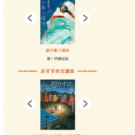
拘束の…
星の集う場所
記憶とツリ
著／伊藤佐凪
著／何 致
おすすめ文庫本