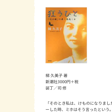
梯 久美子 著
新潮社3000円＋税
装丁／司 修
「そのとき私は、けものになりまし
ーした時、ミホはそう言ったという