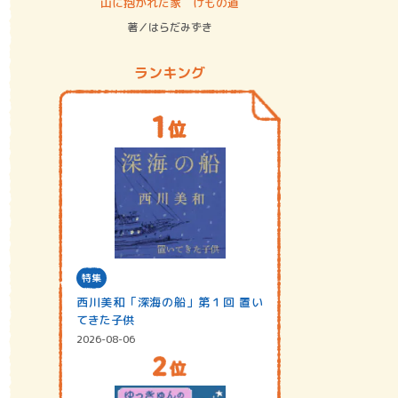
ステム
山に抱かれた家 けもの道
神無島
著／はらだみずき
著／あさ
ランキング
特集
西川美和「深海の船」第１回 置い
てきた子供
2026-08-06