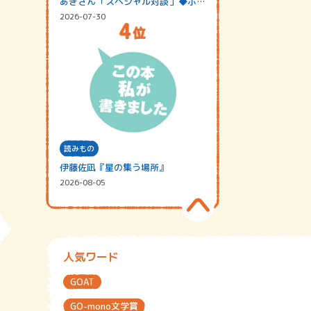
あきさん「スペシャル対談」◆ポッ
ドキャスト…
2026-07-30
読みもの
伊藤佐凪『星の集う場所』
2026-08-05
人気ワード
GOAT
GO-mono文学賞