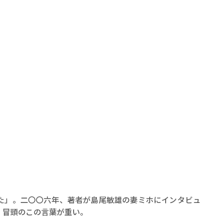
賞金稼ぎスリーサム！ 二重
著／川瀬七緒
た」。二〇〇六年、著者が島尾敏雄の妻ミホにインタビュ
。冒頭のこの言葉が重い。