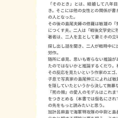
「そのとき」とは、結婚して八年目
き。そこには他の女性との関係が書
の人となった。
その後の島尾夫婦の修羅は敏雄の『
につくす夫。二人は「戦後文学史に
著者は、二人を主として妻ミホの立
探し出し話を聞き、二人が戦時中に
労作。
随所に卓見、思いも寄らない推論が
たのではないかと推論するくだり。
その反応を見たいという作家のエゴ
子息で写真家の島尾伸三によれば敏
を隠していたというから決して無暴
『死の棘』の愛人のモデルはこれま
をつきとめる（本書では仮名にされ
の先をもっと読みたいと思う。
加計呂麻島で海軍特攻隊の中尉と島