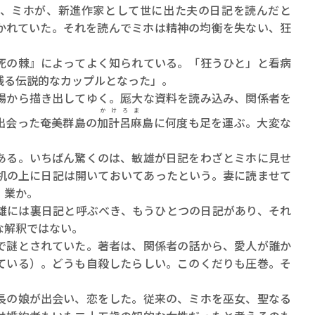
ロボット・イン・ザ・シ
、ミホが、新進作家として世に出た夫の日記を読んだと
著／デボラ・イン…
かれていた。それを読んでミホは精神の均衡を失ない、狂
死の棘』によってよく知られている。「狂うひと」と看病
残る伝説的なカップルとなった」。
場から描き出してゆく。厖大な資料を読み込み、関係者を
かけろま
出会った奄美群島の
加計呂麻
島に何度も足を運ぶ。大変な
ある。いちばん驚くのは、敏雄が日記をわざとミホに見せ
机の上に日記は開いておいてあったという。妻に読ませて
、業か。
雄には裏日記と呼ぶべき、もうひとつの日記があり、それ
な解釈ではない。
で謎とされていた。著者は、関係者の話から、愛人が誰か
ている）。どうも自殺したらしい。このくだりも圧巻。そ
長の娘が出会い、恋をした。従来の、ミホを巫女、聖なる