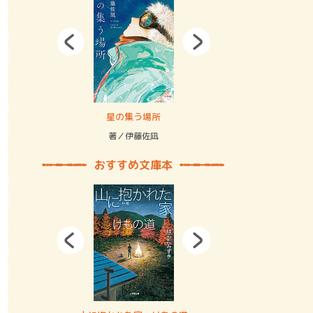
拘束の…
星の集う場所
記憶とツリ
著／伊藤佐凪
著／何 致
おすすめ文庫本