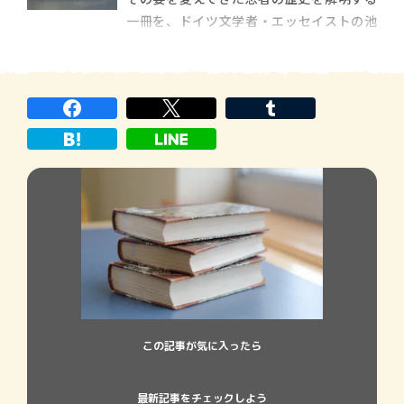
ってもイキのいい現代の映し絵 […]
一冊を、ドイツ文学者・エッセイストの池
内紀が読み解きます。 【ポスト・ブック・
レビュー この人に訊け！】 池内 紀【ドイ
ツ文学者・エッセイスト】 必要なのは身体
能力よりも智恵やコミュニケーション能力
忍者の歴史 山田雄司 著 […]
この記事が気に入ったら
最新記事をチェックしよう