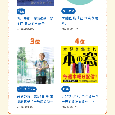
読みもの
特集
伊藤佐凪『星の集う場
西川美和「深海の船」第
所』
１回 置いてきた子供
2026-08-05
2026-08-06
特集
インタビュー
ワクサカソウヘイさん ×
著者の窓 第54回 ◈ 武
平井まさあきさん「スペ
塙麻衣子『一角通り商店
シャ…
街の…
2026-07-30
2026-08-07