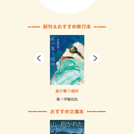
新刊＆おすすめ単行本
 二重拘束の…
星の集う場所
記憶
緒
著／伊藤佐凪
著／
おすすめ文庫本