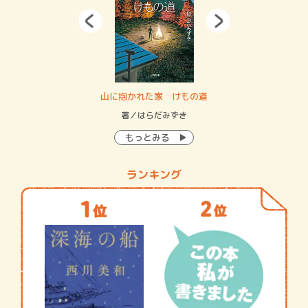
・システム
山に抱かれた家 けもの道
神
イン…
著／はらだみずき
著
もっとみる
ランキング