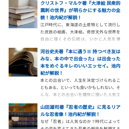
クリストフ・マルケ著『大津絵 民衆的
場の唄、映画の唄の8テーマに分類、127曲
諷刺の世界』が明らかにする魅力の全
を精選して、注解を加えた1冊を、池内紀が
貌！池内紀が解説！
解説します。 【ポスト・ブック・レビュ
江戸時代に、東海道の土産物として流行し
ー この人に訊け！】 池内 […]
た庶民の絵画、大津絵。奇想天外な世界を
自由に描くその伝統は、いかに人気を博
し、そして消えてしまったのか。ピカソをも
河谷史夫著『本に遇うⅢ 持つべき友は
魅了したその全貌がよみがえる一冊を、池
みな、本の中で出会った』は出会った
内紀が解説します。 【ポスト・ブック・レ
本をめぐるキレのいいエッセイ。池内
ビュー この人に訊け！】 池内 紀【ドイツ
紀が解説！
文学者・エッセイスト】 ピカ […]
本との出会いで、人生を決定づけられるこ
ともある、といっても良いかもしれない。そ
んな、本との出会いを痛快に描いた人気エ
ッセイ。多岐に渡り、本の魅力を解説して
山田雄司著『忍者の歴史』に見るリア
います。池内紀が紹介。 【ポスト・ブッ
ルな忍者像！池内紀が解説！
ク・レビュー この人に訊け！】 池内 紀
なぜ「忍者」は人気なのか？時代によって
【ドイツ文学者・エッセイスト】 過去を語
その姿を変えてきた忍者の歴史を解明する