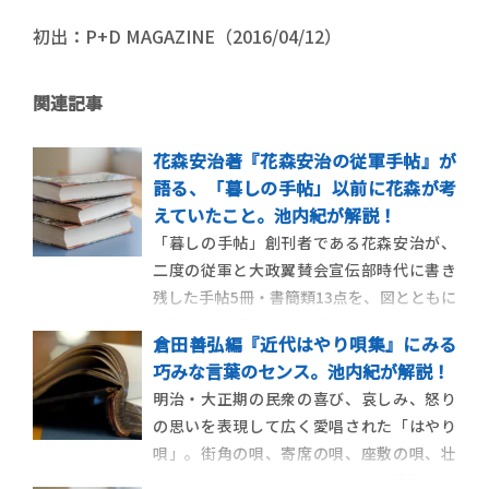
初出：P+D MAGAZINE（2016/04/12）
関連記事
花森安治著『花森安治の従軍手帖』が
語る、「暮しの手帖」以前に花森が考
えていたこと。池内紀が解説！
「暮しの手帖」創刊者である花森安治が、
二度の従軍と大政翼賛会宣伝部時代に書き
残した手帖5冊・書簡類13点を、図とともに
収録した一冊。花森が考えていたのは、ど
倉田善弘編『近代はやり唄集』にみる
んなことだったのか。池内紀が解説しま
巧みな言葉のセンス。池内紀が解説！
す。 【ポスト・ブック・レビュー この人
明治・大正期の民衆の喜び、哀しみ、怒り
に訊け！】 池内 紀【ドイツ文学者・エッセ
の思いを表現して広く愛唱された「はやり
イスト】 花森安治の従軍手 […]
唄」。街角の唄、寄席の唄、座敷の唄、壮
士の唄、書生の唄、ヴァイオリン演歌、劇