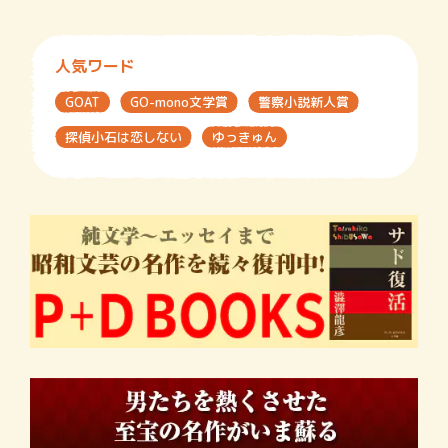
人気ワード
GOAT
GO-mono文学賞
警察小説新人賞
探偵小石は恋しない
ゆっきゅん