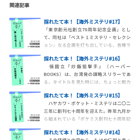
関連記事
採れたて本！【海外ミステリ#17】
「東京創元社創立70周年記念企画」とし
て、同社は「ベスト１ミステリ・セレクシ
ョン」なる企画を打ち出している。各種ラ
ンキングで一位となった翻訳ミステリの名
採れたて本！【海外ミステリ#16】
作を、装いも新たにお届けする、という趣
張國立『炒飯狙撃手』（ハーパー
旨のもので、二〇二四年一月にはジェレミ
BOOKS）は、台湾発の謀略スリラーであ
ー・ドロンフィールド『飛蝗の農場【新装
る。タイトルを見た時には、ちょっと脱力
版】』が刊行された。今回紹介するジル・
させられたが、読んでみると、これが実に引
マゴーン『騙し絵
採れたて本！【海外ミステリ#15】
き込まれる、良いサスペンスなのだ。イタリ
ハヤカワ・ポケット・ミステリは二〇二
アの小さな炒飯店で腕を振るう小艾は、実
三年に創刊七十周年を迎えた。昨年九月か
は台湾の潜伏工作員であり、名うての狙撃
ら組まれている「ポケミス創刊七十周年記
手である。彼はある日、ローマのトレヴィ
念ラインナップ」は、各国から様々な型の
の泉において、標
採れたて本！【海外ミステリ#14】
ミステリが紹介され、充実した内容になっ
その経緯と内容から、もはや伝説と言っ