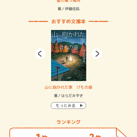
 二重拘束の…
星の集う場所
記憶
緒
著／伊藤佐凪
著／
おすすめ文庫本
・システム
山に抱かれた家 けもの道
神
イン…
著／はらだみずき
著
もっとみる
ランキング