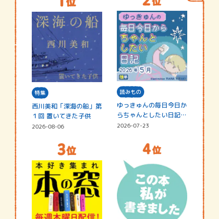
読みもの
特集
ゆっきゅんの毎日今日か
西川美和「深海の船」第
らちゃんとしたい日記
１回 置いてきた子供
☆202…
2026-07-23
2026-08-06