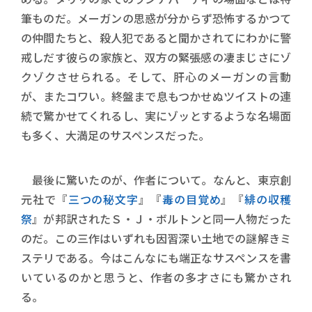
筆ものだ。メーガンの思惑が分からず恐怖するかつて
の仲間たちと、殺人犯であると聞かされてにわかに警
戒しだす彼らの家族と、双方の緊張感の凄まじさにゾ
クゾクさせられる。そして、肝心のメーガンの言動
が、またコワい。終盤まで息もつかせぬツイストの連
続で驚かせてくれるし、実にゾッとするような名場面
も多く、大満足のサスペンスだった。
最後に驚いたのが、作者について。なんと、東京創
元社で『
三つの秘文字
』『
毒の目覚め
』『
緋の収穫
祭
』が邦訳されたＳ・Ｊ・ボルトンと同一人物だった
のだ。この三作はいずれも因習深い土地での謎解きミ
ステリである。今はこんなにも端正なサスペンスを書
いているのかと思うと、作者の多才さにも驚かされ
る。