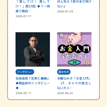
「推してけ！ 推して
井上先斗『夜がまだ明け
け！」第63回 ◆『一角
ない』
通り商店…
2026-07-29
2026-07-17
インタビュー
読みもの
吉良信吾『沈黙と爆弾』
辛酸なめ子「お金入門」
◆熱血新刊インタビュー
23．ギャラが発生し
◆
ない大人…
2026-03-11
2026-06-24