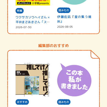
読みもの
特集
伊藤佐凪『星の集う場
ワクサカソウヘイさん ×
所』
平井まさあきさん「スペ
シャ…
2026-08-05
2026-07-30
編集部のおすすめ
おすすめ
読みもの