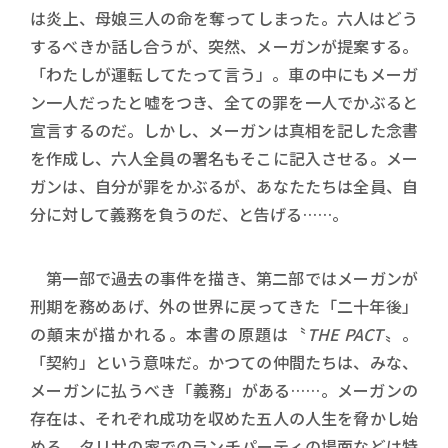
は炎上、母娘三人の命を奪ってしまった。六人はどう
するべきか話し合うが、突然、メーガンが提案する。
「わたしが運転してたって言う」。車の中にもメーガ
ン一人だったと嘘をつき、全ての罪を一人でかぶると
宣言するのだ。しかし、メーガンは真相を記した念書
を作成し、六人全員の署名もそこに記入させる。メー
ガンは、自分が罪をかぶるが、あなたたちは全員、自
分に対して義務を負うのだ、と告げる……。
第一部で過去の事件を描き、第二部ではメーガンが
刑期を務めあげ、外の世界に戻ってきた「二十年後」
の顛末が描かれる。本書の原題は〝
THE PACT
〟。
「契約」という意味だ。かつての仲間たちは、みな、
メーガンに払うべき「義務」がある……。メーガンの
存在は、それぞれ成功を収めた五人の人生を脅かし始
める。タリサの家でのランチパーティの場面などは特