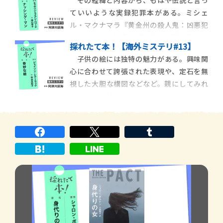
ている。オーストラリアのクリス・ハマー
ていいような実録犯罪本がある。ミシェ
『渇きの地』（以下、版元は全てハヤカ
ル・マクナマラ『黄金州の殺人鬼：凶悪犯
ワ・ポケット・ミステリ）は銃撃事件の動
を追いつめた執念の捜査録』（亜紀書房）
機を中心に据えた重
採れたて本！【海外ミステリ#13】
がそれだ。従来、別々の犯人によるものと
子供の絵には独特の魅力がある。興味関
思われた複数の強姦殺人事件が、実は同一
心に合わせて誇張された表現や、定石を無
犯のものだったことを暴いていく、まさに
視した大胆な構図などなど。親にしてみれ
「執念の捜査」の記録である。著者は本書
ば自分の子供の絵は可愛くて仕方がないだ
の完成前、二〇一六
ろうが、他人から見ると、どうにも不気味
に映ることもある。ジェイソン・レクーラ
ック『奇妙な絵』（早川書房）は、子供の
描いた絵を中心に据えたホラーミステリー
である。主人公の