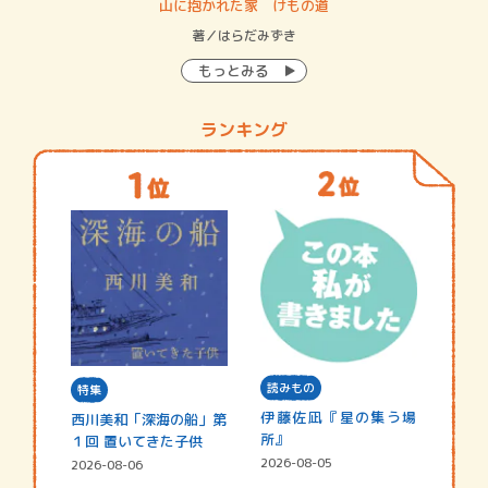
・システム
山に抱かれた家 けもの道
神
イン…
著／はらだみずき
著
もっとみる
ランキング
読みもの
特集
伊藤佐凪『星の集う場
西川美和「深海の船」第
所』
１回 置いてきた子供
2026-08-05
2026-08-06