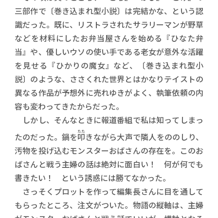
三部作で〔巻き込まれ型小説〕は完結かな、という認
識だった。既に、リストラされたサラリーマンが野草
などを材料にしたお弁当屋さんを始める『ひなた弁
当』や、優しいウソの使い手である老女が意外な活躍
を見せる『ひかりの魔女』など、〔巻き込まれ型小
説〕のような、ささくれた世界とはかなりテイストの
異なる作品が予想外に売れゆきがよく、執筆依頼の内
容も変わってきたからだった。
しかし、そんなときに報道番組で私は知ってしまっ
たた
たのだった。鍋を
叩
きながら大声で隣人をののしり、
汚物を投げ込むモンスターおばさんの存在を。このお
ばさんと戦う主婦の話は絶対に面白い！ 何が何でも
書きたい！ という誘惑には勝てなかった。
さっそくプロットを作って編集長さんに目を通して
もらったところ、注文がついた。物語の縦軸は、主婦