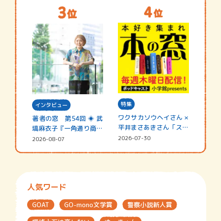
特集
インタビュー
ワクサカソウヘイさん ×
著者の窓 第54回 ◈ 武
平井まさあきさん「スペ
塙麻衣子『一角通り商店
シャ…
街の…
2026-07-30
2026-08-07
人気ワード
GOAT
GO-mono文学賞
警察小説新人賞