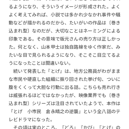
るようになり、そういうイメージが形成された。よく
よく考えてみれば、小説では多かれ少なかれ事件や騒
動などが描かれるのだから、たいがいの作品は〔巻き
込まれ型〕なのだが、大切なことはネーミングによる
印象である。その意味で版元さんの売り方は正しかっ
た。何となく、山本甲士は独自路線をゆく作家だ、み
たいな目で見られるようになり、そこそこ目立てるよ
うになったことは間違いない。
続いて発表した『とげ』は、地方公務員がわがまま
な市民や硬直した組織に振り回された挙げ句、ついに
腹をくくって大胆な行動に出る話。こちらも売れ行き
は威張れるほどではなかったが、映像業界でも〔巻き
込まれ型〕シリーズは注目されていたようで、本作は
『とげ 小市民 倉永晴之の逆襲』という全八話のテ
レビドラマになった。
その頃は実のところ、『どろ』『かび』『とげ』の