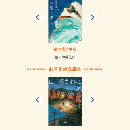
賞金稼ぎスリーサム！ 二重拘束の…
星の集う場所
記憶
緒
著／伊藤佐凪
著／
おすすめ文庫本