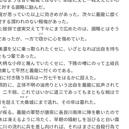
ロボット・イン・ザ・シ
に対する調略に励んだ。
著／デボラ・イン…
が思っていた以上に効きめがあった。次々に義龍に靡く
対する謂われのない軽侮があった。
按排で虚実交えて下々にまで広めたのは、調略とはそう
ひそ
であったが、一方で
窃
かに心を傷めていた。
美濃を父に乗っ取られたくせに、いざとなれば出自を持ち
をもつ輩であった。
柄な小倅と蔑んでいたくせに、下賤の噂にのって土岐氏
勘案して平然と義龍に付くのである。
に付き随う将兵は一万七千をはるかに超えた。
的に、正体不明の油売りという出自を義龍に拡声されて
、二千弱。これではいかに道三であってもまともな戦はで
おお
が
川を超えて
大
桑
城にまで逃れ、その年は暮れた。
はし
が
疾
る。義龍の軍勢が唐突に長良川南岸に陣を敷いたので
水は凍えるように冷たく、早朝の陽射しを浴びると白い靄
に川の流れに兵を差し向ければ、それはまさに自殺行為で