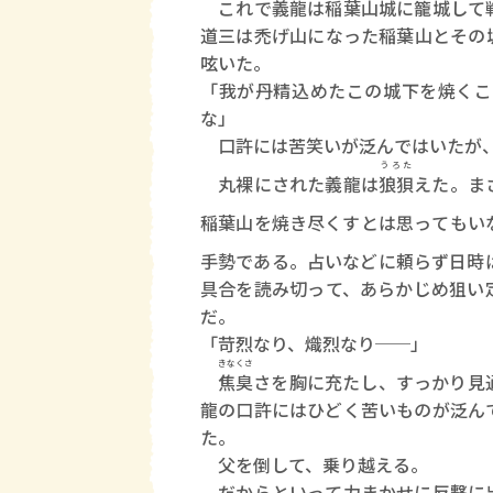
これで義龍は稲葉山城に籠城して戦
道三は禿げ山になった稲葉山とその
呟いた。
「我が丹精込めたこの城下を焼くこ
な」
口許には苦笑いが泛んではいたが、
うろた
丸裸にされた義龍は
狼狽
えた。ま
稲葉山を焼き尽くすとは思ってもい
手勢である。占いなどに頼らず日時
具合を読み切って、あらかじめ狙い
だ。
「苛烈なり、熾烈なり──」
きなくさ
焦臭
さを胸に充たし、すっかり見
龍の口許にはひどく苦いものが泛ん
た。
父を倒して、乗り越える。
だからといって力まかせに反撃に出