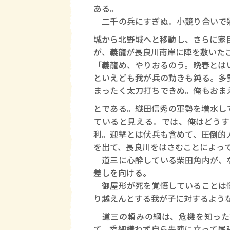
ある。
二千の兵にすぎぬ。小競り合いで幾
城から北野城へと移動し、さらに家
が、義龍が長良川南岸に陣を敷いた
「義龍め、やりおるのう。晩春とは
といえども我が兵の動きも鈍る。多
まったく太刀打ちできぬ。俺もおま
とである。織田信秀の軍勢を増水し
ていると見える。では、俺はどうす
利。迎撃とは伏兵も含めて、圧倒的
を出て、長良川をはさむことによっ
道三に心酔している柴田角内が、な
差しを向ける。
御屋形が死を覚悟していることは悟
り越えんとする我が子に対するよう
道三の頼みの綱は、危機を知った
て、委細構わず自ら先陣に立って尾