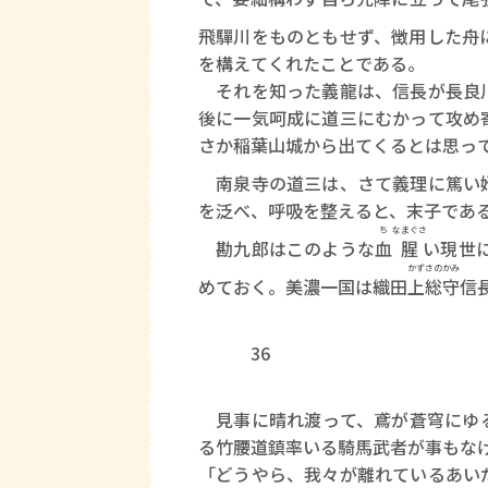
飛驒川をものともせず、徴用した舟
を構えてくれたことである。
それを知った義龍は、信長が長良川
後に一気呵成に道三にむかって攻め
さか稲葉山城から出てくるとは思っ
南泉寺の道三は、さて義理に篤い
を泛べ、呼吸を整えると、末子であ
ち
なまぐさ
勘九郎はこのような
血
腥
い現世
かずさのかみ
めておく。美濃一国は織田
上総守
信
36
見事に晴れ渡って、鳶が蒼穹にゆる
る竹腰道鎮率いる騎馬武者が事もな
「どうやら、我々が離れているあい