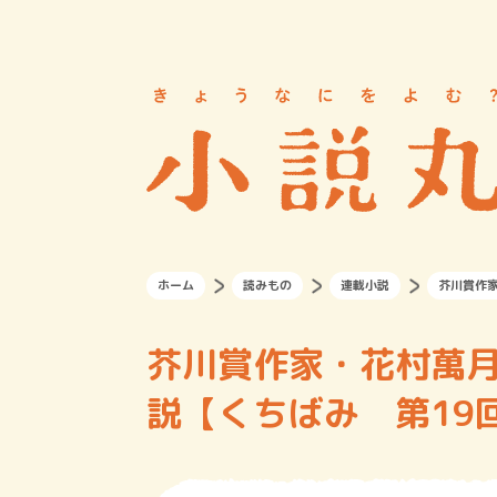
ホーム
読みもの
連載小説
芥川賞作
芥川賞作家・花村萬
説【くちばみ 第19