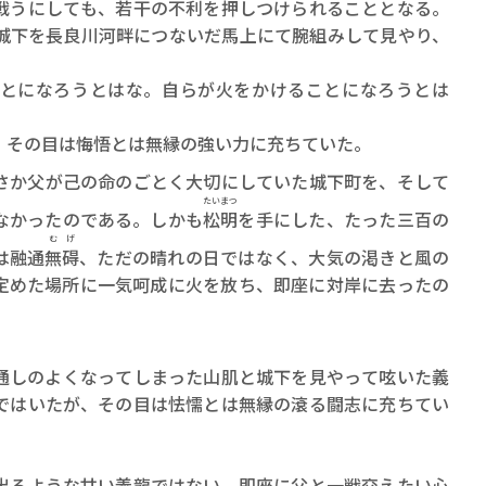
うにしても、若干の不利を押しつけられることとなる。
城下を長良川河畔につないだ馬上にて腕組みして見やり、
とになろうとはな。自らが火をかけることになろうとは
その目は悔悟とは無縁の強い力に充ちていた。
さか父が己の命のごとく大切にしていた城下町を、そして
賞金稼ぎスリーサム！ 二重
たいまつ
著／川瀬七緒
なかったのである。しかも
松明
を手にした、たった三百の
むげ
は融通
無碍
、ただの晴れの日ではなく、大気の渇きと風の
定めた場所に一気呵成に火を放ち、即座に対岸に去ったの
通しのよくなってしまった山肌と城下を見やって呟いた義
ではいたが、その目は怯懦とは無縁の滾る闘志に充ちてい
るような甘い義龍ではない。即座に父と一戦交えたい心