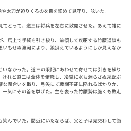
や太刀が迫りくるのを目を細めて見守り、呟いた。
てとって、道三は将兵を左右に散開させた。あえて雑に
、馬上で手綱を引き絞り、前傾して疾駆する竹腰道鎮も
思いもせぬ渡河により、狼狽えているようにしか見えなか
いなかった。道三の采配にあわせて寄せては引きを繰り
。けれど道三は全体を俯瞰し、冷徹に水も漏らさぬ采配ぶ
確な間合いを取り、弓矢にて戦闘不能に陥れるばかりか、
、一気にその首を挙げた。主を喪った竹腰勢は脆くも敗走
笑んでいた。間近にいたならば、父と子は見交わして頷