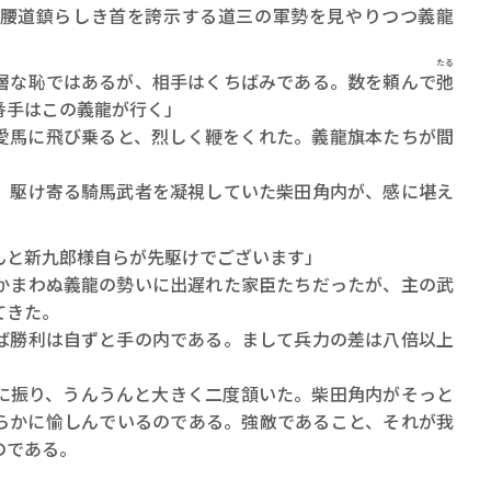
腰道鎮らしき首を誇示する道三の軍勢を見やりつつ義龍
たる
層な恥ではあるが、相手はくちばみである。数を頼んで
弛
番手はこの義龍が行く」
馬に飛び乗ると、烈しく鞭をくれた。義龍旗本たちが間
駆け寄る騎馬武者を凝視していた柴田角内が、感に堪え
んと新九郎様自らが先駆けでございます」
まわぬ義龍の勢いに出遅れた家臣たちだったが、主の武
てきた。
勝利は自ずと手の内である。まして兵力の差は八倍以上
振り、うんうんと大きく二度頷いた。柴田角内がそっと
らかに愉しんでいるのである。強敵であること、それが我
のである。