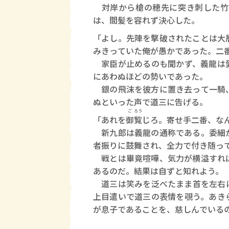
対岸から槍の穂先に突き刺した竹
は、間髪を容れず決心した。
「よし。先陣を撃破されたことは大
みきっていた俺が愚かであった。二
家臣が止めるのも聞かず、義龍は愛
にあわぬほどの勢いであった。
銀の飛沫を彼方に置き去って一騎、
ぬといった声で道三に告げる。
ご
ろう
「あれを
御
覧
じろ。寄せ手二番、な
新九郎は義龍の通称である。委細か
者振りに鼓舞され、全力で付き随っ
戦とは畢竟喧嘩、気力が横溢すれば
あるのだ。結果は自ずと知れよう。
道三は笑みを泛べたまま首を左右に
上目遣いで道三の表情を覗う。あき
が息子であることを、慈しんでいる