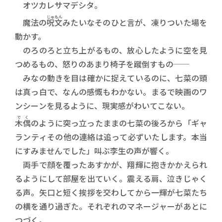
オツカレサマデシタ。
じゅもん
魔法の
呪文
みたいなそのひと言が、凍りついた場を
動かす。
のろのろと立ち上がるもの、放心したように空を見
つめるもの、怒りのあまり椅子を蹴倒すもの──
みなの動きを目は確かに捉えているのに、七菜の頭
は真っ白で、なんの感慨もわかない。まるで映画のワ
ンシーンを見るように、現実感がわいてこない。
でく
木偶
のように突っ立ったままの七菜の後ろから「ギャ
ランティその他の連絡は追って必ずいたします。本当
にすみませんでした」叫ぶ李生の声が響く。
両手で顔を覆ったあすかが、翔輝に抱きかかえられ
るようにして部屋を出ていく。震える肩、泣きじゃく
る声。矢口と短く挨拶を交わしてから一輝が七菜たち
の横を通り過ぎた。それぞれのマネージャーがあとに
つづく。