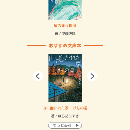
賞金稼ぎスリーサム！ 二重拘束の…
星の集う場所
記憶
緒
著／伊藤佐凪
著／
おすすめ文庫本
・システム
山に抱かれた家 けもの道
神
イン…
著／はらだみずき
著
もっとみる