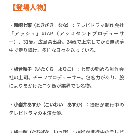
【登場人物】
・
時崎七菜（ときざき なな）
：テレビドラマ制作会社
「アッシュ」のAP（アシスタントプロデューサ
ー）、31歳。広島県出身。24歳で上京してから無我夢
中で走り続け、多忙な日々を送っている。
・
板倉頼子（いたくら よりこ）
：七菜の勤める制作会
社の上司。チーフプロデューサー。包容力があり、腕
によりをかけたロケ飯が業界でも名物。
・
小岩井あすか（こいわい あすか）
：撮影が進行中の
テレビドラマの主演女優。
・
橘一輝（たちばな いっき）
：撮影が進行中のテレビ