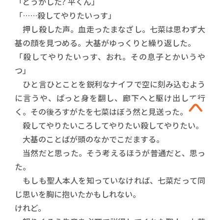
「どうかした? 平くん」
「……殺してやりたいっす」
押し殺した声。血走ったまなざし。七菜は思わず大
基の顔を見つめる。大基がゆっくりと繰り返した。
「殺してやりたいっす、おれ。その息子とかいうや
つ」
ひと言ひとことを鋭利なナイフで空に刻み込むよう
に言うや、ぱっと身を翻し、廊下へと駆け出して行
く。その後ろすがたを七菜はぼう然と見送った。
殺してやりたいころしてやりたい殺してやりたい。
大基のことばが頭のなかでこだまする。
当然だと思った。そう考えるほうが普通だと、思っ
た。
もしも聖人本人を知っていなければ、七菜だって同
じ思いを胸に抱いたかもしれない。
けれど。