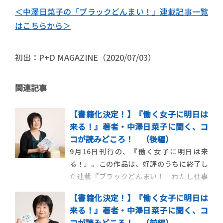
＜中澤日菜子の「ブラックどんまい！」連載記事一覧
はこちらから＞
初出：P+D MAGAZINE（2020/07/03）
関連記事
【書籍化決定！】『働く女子に明日は
来る！』著者・中澤日菜子に聞く、コ
コが読みどころ！ （後編）
9月16日刊行の、『働く女子に明日は来
る！』。この作品は、好評のうちに終了し
た連載『ブラックどんまい！ わたし仕事
に本気です』が、装いも新たに単行本化し
【書籍化決定！】『働く女子に明日は
たもの。一見ブラック企業かと思えるよう
来る！』著者・中澤日菜子に聞く、コ
な過酷な状況下でも、くじけることなく前
コが読みどころ！ （前編）