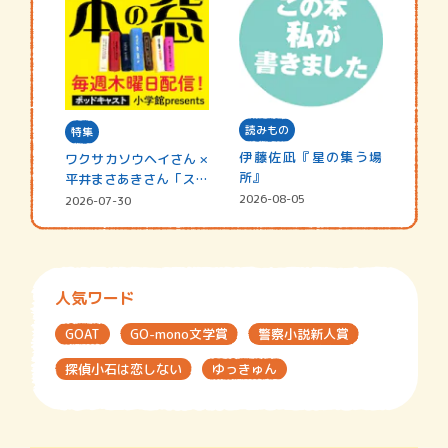
読みもの
特集
伊藤佐凪『星の集う場
ワクサカソウヘイさん ×
所』
平井まさあきさん「スペ
シャ…
2026-08-05
2026-07-30
人気ワード
GOAT
GO-mono文学賞
警察小説新人賞
探偵小石は恋しない
ゆっきゅん