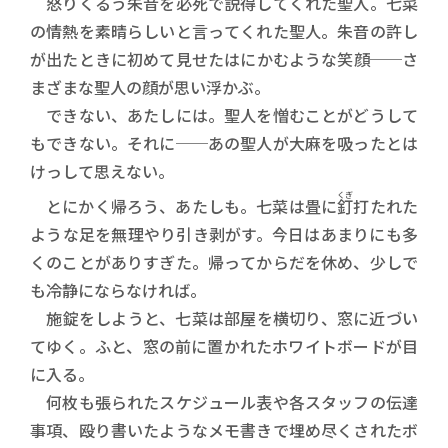
怒りくるう朱音を必死で説得してくれた聖人。七菜
の情熱を素晴らしいと言ってくれた聖人。朱音の許し
が出たときに初めて見せたはにかむような笑顔──さ
まざまな聖人の顔が思い浮かぶ。
できない、あたしには。聖人を憎むことがどうして
もできない。それに──あの聖人が大麻を吸ったとは
けっして思えない。
くぎ
とにかく帰ろう、あたしも。七菜は畳に
釘
打たれた
ような足を無理やり引き剥がす。今日はあまりにも多
くのことがありすぎた。帰ってからだを休め、少しで
も冷静にならなければ。
施錠をしようと、七菜は部屋を横切り、窓に近づい
てゆく。ふと、窓の前に置かれたホワイトボードが目
に入る。
何枚も張られたスケジュール表や各スタッフの伝達
事項、殴り書いたようなメモ書きで埋め尽くされたボ