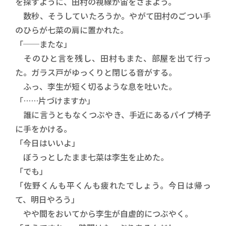
を探すように、田村の視線が宙をさまよう。
数秒、そうしていたろうか。やがて田村のごつい手
のひらが七菜の肩に置かれた。
「──またな」
そのひと言を残し、田村もまた、部屋を出て行っ
た。ガラス戸がゆっくりと閉じる音がする。
ふっ、李生が短く切るような息を吐いた。
「……片づけますか」
誰に言うともなくつぶやき、手近にあるパイプ椅子
に手をかける。
「今日はいいよ」
ぼうっとしたまま七菜は李生を止めた。
「でも」
「佐野くんも平くんも疲れたでしょう。今日は帰っ
て、明日やろう」
やや間をおいてから李生が自虐的につぶやく。