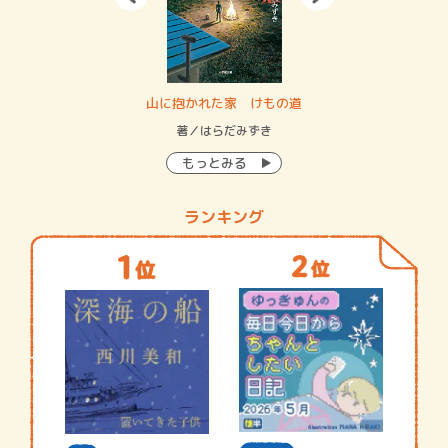
・システム
山に抱かれた家 けもの道
神
イン…
著／はらだみずき
著
もっとみる
ランキング