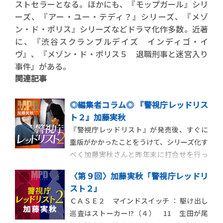
ストセラーとなる。ほかにも、『モップガール』シリ
ーズ、『アー・ユー・テディ？』シリーズ、『メゾ
ン・ド・ポリス』シリーズなどドラマ化作多数。近著
に、『渋谷スクランブルデイズ インディゴ・イ
ヴ』、『メゾン・ド・ポリス５ 退職刑事と迷宮入り
事件』がある。
関連記事
◎編集者コラム◎ 『警視庁レッドリス
ト２』加藤実秋
『警視庁レッドリスト』が発売後、すぐに
重版がかかったことをうけて、シリーズ化す
べく加藤実秋さんと昨年末に打合せを行っ
た。加藤さんと続編を考えるのは、『モッ
〈第９回〉加藤実秋「警視庁レッドリ
プガール』以来だ。わたしには、結構好き
スト２」
な仕事のひとつでもある。とは言え、かつ
ＣＡＳＥ２ マインドスイッチ ： 駆け出し
てはうんうんとお互いに唸りながら、半日
巡査はストーカー!?（４） 11 生田が尾
以上打合せを重ねたものだった。