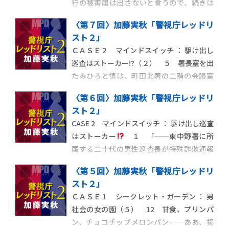
行の被害届は出さないと言うので、続きは
明日ということにして生田、水野ともに帰
〈第７回〉加藤実秋「警視庁レッドリ
宅させた。多々良は柴崎と高橋への対応に
スト２」
向かい、みひろと慎は会議室に戻った。
ＣＡＳＥ２ マインドスイッチ ： 駆け出し
巡査はストーカー!?（２） ５ 署長室を出
たみひろと慎は、町田北署の二階の会議室
を借りて聞き取り調査の準備を始めた。間
〈第６回〉加藤実秋「警視庁レッドリ
もなく多々良課長が証拠物件保管用のジッ
スト２」
プバッグに入った投書と、生田の事故の関
CASE 2 マインドスイッチ ： 駆け出し巡査
係書類を届けてくれたので目を通した。
はストーカー
１ 「──東中野署に所
属する二十代の男性巡査長が特殊詐欺通報
システムを悪用し、管内在住の高齢女性か
〈第５回〉加藤実秋「警視庁レッドリ
ら約三百万円を詐取したものである。発覚
スト２」
の端緒は当庁への匿名での通報であり、監
ＣＡＳＥ１ シークレット・ガーデン ： 男
察係が調査を実施し疎明に至った。男性巡
社会の女の園（５） 12 甘食、プリンパ
査長は詐欺罪で起訴されるとともに免職の
ン、チョコチップメロンパン──ああ、揚
懲戒処分が決定し、同日依願退職した」