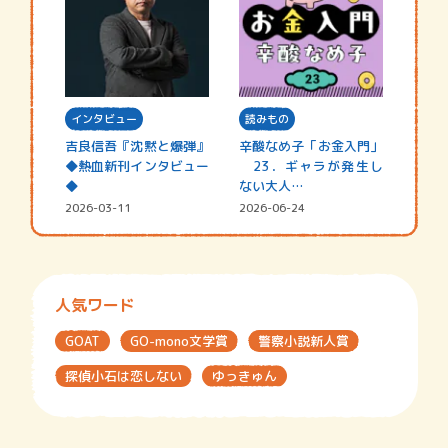
インタビュー
読みもの
吉良信吾『沈黙と爆弾』
辛酸なめ子「お金入門」
◆熱血新刊インタビュー
23．ギャラが発生し
◆
ない大人…
2026-03-11
2026-06-24
人気ワード
GOAT
GO-mono文学賞
警察小説新人賞
探偵小石は恋しない
ゆっきゅん