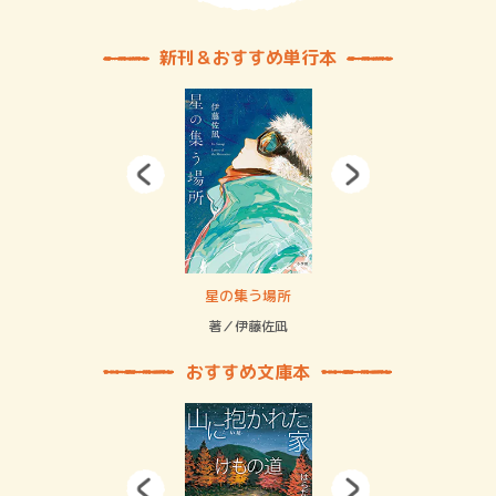
新刊＆おすすめ単行本
 二重拘束の…
星の集う場所
記憶
緒
著／伊藤佐凪
著／
おすすめ文庫本