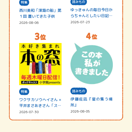
読みもの
特集
ゆっきゅんの毎日今日か
西川美和「深海の船」第
らちゃんとしたい日記
１回 置いてきた子供
☆202…
2026-07-23
2026-08-06
読みもの
特集
伊藤佐凪『星の集う場
ワクサカソウヘイさん ×
所』
平井まさあきさん「スペ
シャ…
2026-08-05
2026-07-30