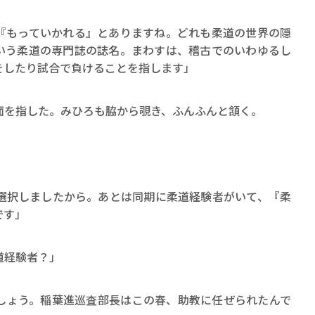
『もっていかれる』とありますね。どれも柔道の世界の隠
いう柔道の専門誌の誌名。まわすは、稽古でのいわゆるし
をしたり試合で負けることを指します」
を指した。みひろも脇から覗き、ふんふんと頷く。
選択しましたから。あとは同期に柔道経験者がいて、『柔
です」
道経験者？」
しょう。稲葉進巡査部長はこの春、助教に任ぜられたんで