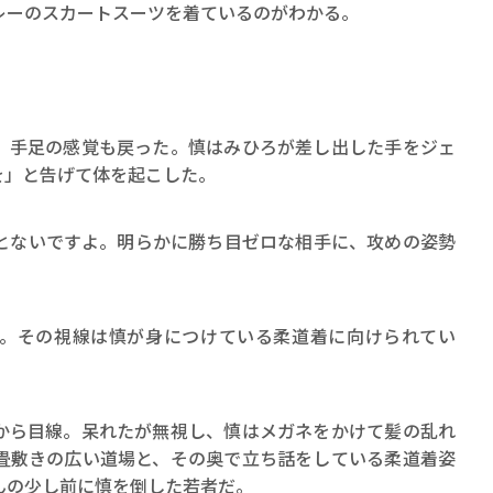
レーのスカートスーツを着ているのがわかる。
手足の感覚も戻った。慎はみひろが差し出した手をジェ
を」と告げて体を起こした。
とないですよ。明らかに勝ち目ゼロな相手に、攻めの姿勢
。その視線は慎が身につけている柔道着に向けられてい
ら目線。呆れたが無視し、慎はメガネをかけて髪の乱れ
畳敷きの広い道場と、その奥で立ち話をしている柔道着姿
んの少し前に慎を倒した若者だ。