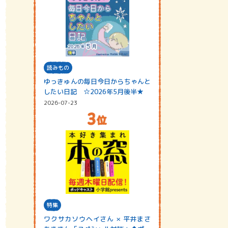
読みもの
ゆっきゅんの毎日今日からちゃんと
したい日記 ☆2026年5月後半★
2026-07-23
特集
ワクサカソウヘイさん × 平井まさ