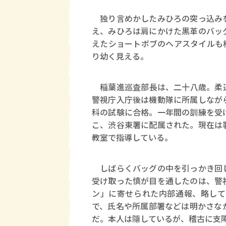
独り言めかしたみひろの突っ込みを
え、みひろは肩にかけた黒革のバッ
えたショートボブのヘアスタイルも
り幼く見える。
稲葉進巡査部長は、二十八歳。柔道
警視庁入庁後は機動隊に所属しなが
科の試験に合格。一年間の訓練を受
こ、渋谷東署に配属された。現在は
教室で指導している。
しばらくバッグの中を引っかき回し
受け取った慎が目を通したのは、警
ン」に寄せられた内部通報、略して
で、氏名や所属部署などは明かさな
だ。本人は隠しているが、稽古に支