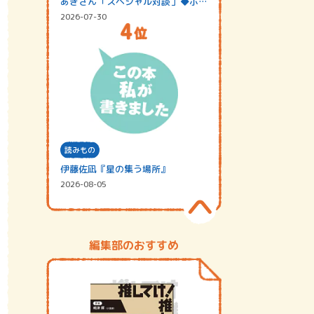
あきさん「スペシャル対談」◆ポッ
ドキャスト…
2026-07-30
読みもの
伊藤佐凪『星の集う場所』
2026-08-05
編集部のおすすめ