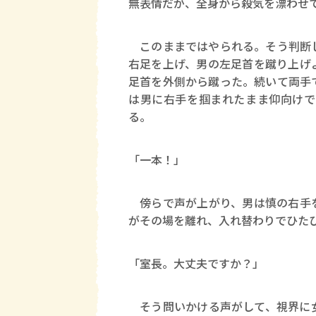
無表情だが、全身から殺気を漂わせ
このままではやられる。そう判断し
右足を上げ、男の左足首を蹴り上げ
足首を外側から蹴った。続いて両手
は男に右手を掴まれたまま仰向けで
る。
「一本！」
傍らで声が上がり、男は慎の右手を
がその場を離れ、入れ替わりでひた
「室長。大丈夫ですか？」
そう問いかける声がして、視界に女