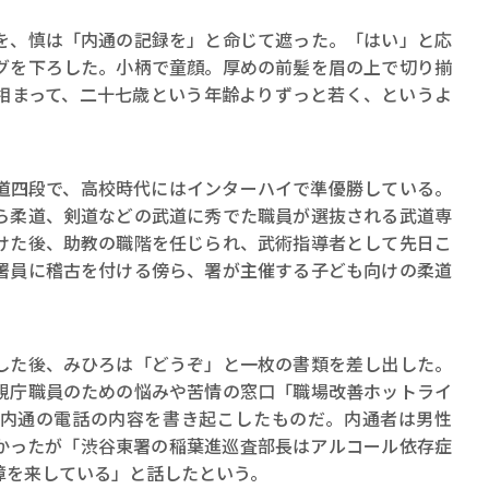
、慎は「内通の記録を」と命じて遮った。「はい」と応
グを下ろした。小柄で童顔。厚めの前髪を眉の上で切り揃
相まって、二十七歳という年齢よりずっと若く、というよ
四段で、高校時代にはインターハイで準優勝している。
ら柔道、剣道などの武道に秀でた職員が選抜される武道専
けた後、助教の職階を任じられ、武術指導者として先日こ
署員に稽古を付ける傍ら、署が主催する子ども向けの柔道
た後、みひろは「どうぞ」と一枚の書類を差し出した。
視庁職員のための悩みや苦情の窓口「職場改善ホットライ
内通の電話の内容を書き起こしたものだ。内通者は男性
かったが「渋谷東署の稲葉進巡査部長はアルコール依存症
障を来している」と話したという。