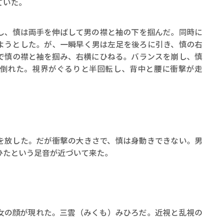
ていた。
ロボット・イン・ザ・シ
著／デボラ・イン…
、慎は両手を伸ばして男の襟と袖の下を掴んだ。同時に
ようとした。が、一瞬早く男は左足を後ろに引き、慎の右
で慎の襟と袖を掴み、右横にひねる。バランスを崩し、慎
倒れた。視界がぐるりと半回転し、背中と腰に衝撃が走
放した。だが衝撃の大きさで、慎は身動きできない。男
ひたという足音が近づいて来た。
の顔が現れた。三雲（みくも）みひろだ。近視と乱視の