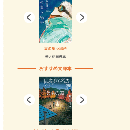
拘束の…
星の集う場所
記憶とツリ
著／伊藤佐凪
著／何 致
おすすめ文庫本