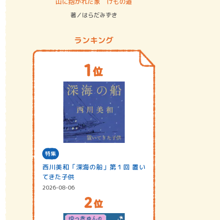
ステム
山に抱かれた家 けもの道
神無島
著／はらだみずき
著／あさ
ランキング
特集
西川美和「深海の船」第１回 置い
てきた子供
2026-08-06