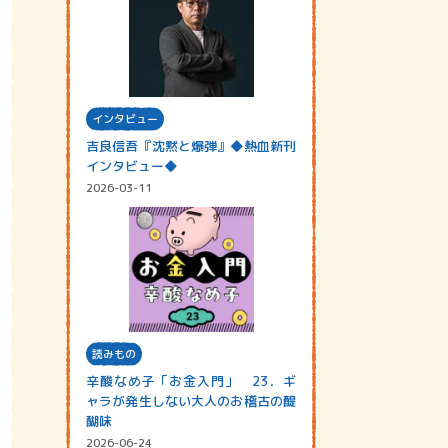
インタビュー
吉良信吾『沈黙と爆弾』◆熱血新刊
インタビュー◆
2026-03-11
読みもの
辛酸なめ子「お金入門」 23．ギ
ャラが発生しない大人のお稽古の醍
醐味
2026-06-24