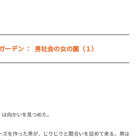
ガーデン ： 男社会の女の園（１）
賞金稼ぎスリーサム！ 二重
著／川瀬七緒
は向かいを見つめた。
ズを作った男が、じりじりと間合いを詰めて来る。男は